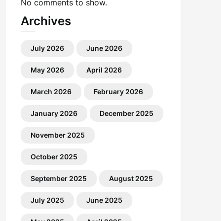
No comments to show.
Archives
July 2026
June 2026
May 2026
April 2026
March 2026
February 2026
January 2026
December 2025
November 2025
October 2025
September 2025
August 2025
July 2025
June 2025