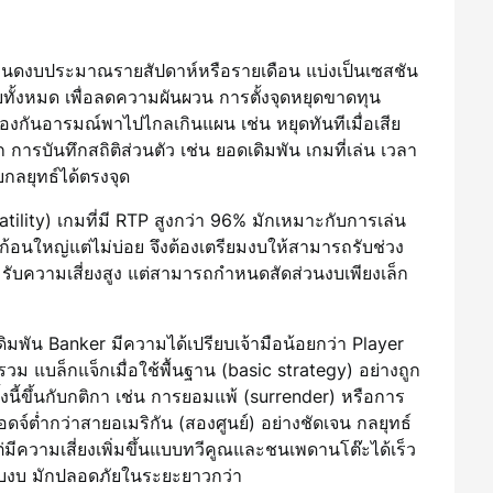
ดงบประมาณรายสัปดาห์หรือรายเดือน แบ่งเป็นเซสชัน
บทั้งหมด เพื่อลดความผันผวน การตั้งจุดหยุดขาดทุน
องกันอารมณ์พาไปไกลเกินแผน เช่น หยุดทันทีเมื่อเสีย
ารบันทึกสถิติส่วนตัว เช่น ยอดเดิมพัน เกมที่เล่น เวลา
กลยุทธ์ได้ตรงจุด
ility) เกมที่มี RTP สูงกว่า 96% มักเหมาะกับการเล่น
อนใหญ่แต่ไม่บ่อย จึงต้องเตรียมงบให้สามารถรับช่วง
ับความเสี่ยงสูง แต่สามารถกำหนดสัดส่วนงบเพียงเล็ก
ิมพัน Banker มีความได้เปรียบเจ้ามือน้อยกว่า Player
รวม แบล็กแจ็กเมื่อใช้พื้นฐาน (basic strategy) อย่างถูก
นี้ขึ้นกับกติกา เช่น การยอมแพ้ (surrender) หรือการ
์เอดจ์ต่ำกว่าสายอเมริกัน (สองศูนย์) อย่างชัดเจน กลยุทธ์
ต่มีความเสี่ยงเพิ่มขึ้นแบบทวีคูณและชนเพดานโต๊ะได้เร็ว
งกับงบ มักปลอดภัยในระยะยาวกว่า