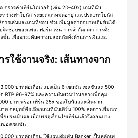
 ตรวจค่าเทิร์นโอเวอร์ (เช่น 20–40x) เกมที่นับ
งสุดระหว่างทำโบนัส ระยะเวลาหมดอายุ และประเภทโบนัส
์การเล่นและเกมที่ชอบ ช่วยเพิ่มมูลค่าต่อบาทเดิมพันได้
างรับผิดชอบของแพลตฟอร์ม เช่น การจำกัดเวลา การตั้ง
งชั้น เพื่อยกระดับความปลอดภัยทั้งด้านการเงินและ
ารใช้งานจริง: เส้นทางจาก
ยงบ 3,000 บาทต่อเดือน แบ่งเป็น 6 เซสชัน เซสชันละ 500
สล็อต RTP 96–97% และความผันผวนปานกลางเพื่อคุม
3,000 บาท พร้อมเทิร์น 25x ของโบนัสและเงินฝาก
บาท กลยุทธ์คือเลือกเกมที่นับเทิร์น 100% ลดการเพิ่มเบท
พื่อประเมินผล เมื่อบรรลุเงื่อนไขเทิร์นแล้วจึงถอนบาง
ุนของเซสชัน
บ 10,000 บาทต่อเดือน ใช้แผนเดิมพัน Banker เป็นหลักเพ