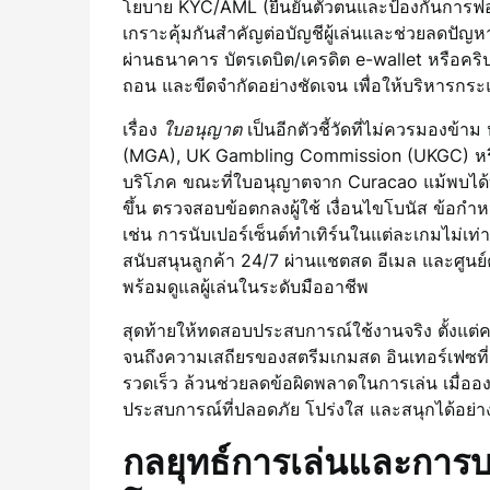
โยบาย KYC/AML (ยืนยันตัวตนและป้องกันการฟอกเงิ
เกราะคุ้มกันสำคัญต่อบัญชีผู้เล่นและช่วยลดปัญ
ผ่านธนาคาร บัตรเดบิต/เครดิต e-wallet หรือค
ถอน และขีดจำกัดอย่างชัดเจน เพื่อให้บริหารกระแ
เรื่อง
ใบอนุญาต
เป็นอีกตัวชี้วัดที่ไม่ควรมองข้
(MGA), UK Gambling Commission (UKGC) หรือ 
บริโภค ขณะที่ใบอนุญาตจาก Curacao แม้พบได้บ่อ
ขึ้น ตรวจสอบข้อตกลงผู้ใช้ เงื่อนไขโบนัส ข้อก
เช่น การนับเปอร์เซ็นต์ทำเทิร์นในแต่ละเกมไม่เท
สนับสนุนลูกค้า 24/7 ผ่านแชตสด อีเมล และศูนย์คว
พร้อมดูแลผู้เล่นในระดับมืออาชีพ
สุดท้ายให้ทดสอบประสบการณ์ใช้งานจริง ตั้งแต
จนถึงความเสถียรของสตรีมเกมสด อินเทอร์เฟซที่อ
รวดเร็ว ล้วนช่วยลดข้อผิดพลาดในการเล่น เมื่ออ
ประสบการณ์ที่ปลอดภัย โปร่งใส และสนุกได้อย่างย
กลยุทธ์การเล่นและการบร