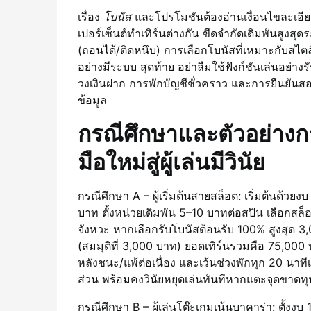
เรื่อง
โบนัส
และโปรโมชันต้องอ่านเงื่อนไขละเอียด
เปอร์เซ็นต์ทำเทิร์นต่างกัน ขีดจำกัดเดิมพันสู
(ถอนได้/ติดหนึบ) การเลือกโบนัสที่เหมาะกับสไตล
อย่างมีระบบ สุดท้าย อย่าลืมใช้ฟังก์ชันเล่นอย่
วงเงินฝาก การพักบัญชีชั่วคราว และการยืนยันสอ
ข้อมูล
กรณีศึกษาและตัวอย่างก
มือใหม่สู่ผู้เล่นมีวินัย
กรณีศึกษา A – ผู้เริ่มต้นสายสล็อต: เริ่มต้นด้ว
บาท ตั้งหน่วยเดิมพัน 5–10 บาทต่อสปิน เลือก
จังหวะ หากเลือกรับโบนัสต้อนรับ 100% สูงสุด 
(สมมุติที่ 3,000 บาท) ยอดเทิร์นรวมคือ 75,000 
หลังชนะ/แพ้ต่อเนื่อง และเว้นช่วงพักทุก 20 นาทีเ
ส่วน พร้อมคงวินัยหยุดเล่นทันทีหากแตะจุดขาดท
กรณีศึกษา B – ผู้เล่นโต๊ะเกมเน้นบาคาร่า: ตั้งง