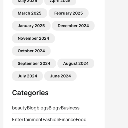
May 2025
April 2025
March 2025
February 2025
January 2025
December 2024
November 2024
October 2024
September 2024
August 2024
July 2024
June 2024
Categories
beauty
Blog
blogs
Blogv
Business
Entertainment
Fashion
Finance
Food