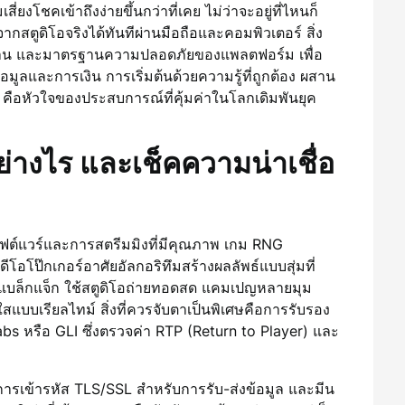
ี่ยงโชคเข้าถึงง่ายขึ้นกว่าที่เคย ไม่ว่าจะอยู่ที่ไหนก็
กสตูดิโอจริงได้ทันทีผ่านมือถือและคอมพิวเตอร์ สิ่ง
าน และมาตรฐานความปลอดภัยของแพลตฟอร์ม เพื่อ
มูลและการเงิน การเริ่มต้นด้วยความรู้ที่ถูกต้อง ผสาน
คือหัวใจของประสบการณ์ที่คุ้มค่าในโลกเดิมพันยุค
างไร และเช็คความน่าเชื่อ
อฟต์แวร์และการสตรีมมิงที่มีคุณภาพ เกม RNG
อโป๊กเกอร์อาศัยอัลกอริทึมสร้างผลลัพธ์แบบสุ่มที่
ือแบล็กแจ็ก ใช้สตูดิโอถ่ายทอดสด แคมเปญหลายมุม
สแบบเรียลไทม์ สิ่งที่ควรจับตาเป็นพิเศษคือการรับรอง
bs หรือ GLI ซึ่งตรวจค่า RTP (Return to Player) และ
รเข้ารหัส TLS/SSL สำหรับการรับ-ส่งข้อมูล และมีน