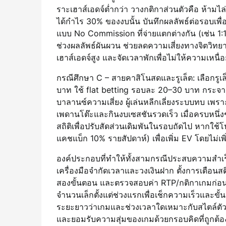
ราะเฮาส์เอดจ์ต่ำกว่า วางกติกาส่วนตัวคือ ห้ามไ
ได้กำไร 30% ของงบนั้น บันทึกผลลัพธ์ต่อรอบเพื่
แบบ No Commission ที่จ่ายแตกต่างกัน (เช่น 1:
ช่วงผลลัพธ์ผันผวน ช่วยลดความเสี่ยงทางจิตวิทยา 
เฮาส์เอดจ์สูง และจัดเวลาพักเพื่อไม่ให้ความเหน
กรณีศึกษา C – สายคาสิโนสดและรูเล็ต: เลือกรูเ
บาท ใช้ flat betting รอบละ 20–30 บาท กระจายเ
บาลานซ์ความเสี่ยง ผู้เล่นหลีกเลี่ยงระบบทบ เพร
เพดานโต๊ะและกินงบเซสชันรวดเร็ว เมื่อครบหนึ่งช
สถิติเพื่อปรับสัดส่วนเดิมพันในรอบถัดไป หากใ
แคชแบ็ก 10% รายสัปดาห์) เพื่อเพิ่ม EV โดยไม่เพิ
องค์ประกอบที่ทำให้ทั้งสามกรณีประสบความสำ
เครื่องมือจำกัดเวลาและวงเงินฝาก ตั้งการเตือนสต
สองขั้นตอน และตรวจสอบค่า RTP/กติกาเกมก่อนเด
จำนวนเล็กตั้งแต่ช่วงแรกเพื่อเช็กความเร็วและข
ระยะยาวว่าเกมและช่วงเวลาใดเหมาะกับสไตล์ตัวเ
และยอมรับความสุ่มของเกมด้วยกรอบคิดที่ถูกต้อ