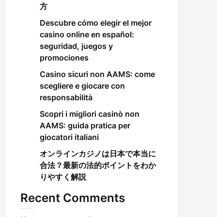
方
Descubre cómo elegir el mejor
casino online en español:
seguridad, juegos y
promociones
Casino sicuri non AAMS: come
scegliere e giocare con
responsabilità
Scopri i migliori casinò non
AAMS: guida pratica per
giocatori italiani
オンラインカジノは日本で本当に
合法？最新の法的ポイントをわか
りやすく解説
Recent Comments