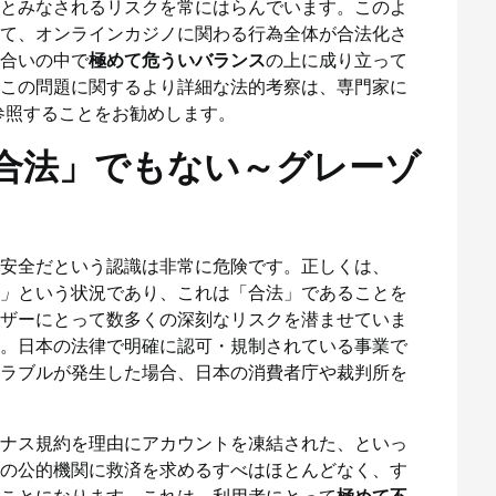
とみなされるリスクを常にはらんでいます。このよ
て、オンラインカジノに関わる行為全体が合法化さ
合いの中で
極めて危ういバランス
の上に成り立って
この問題に関するより詳細な法的考察は、専門家に
参照することをお勧めします。
合法」でもない～グレーゾ
安全だという認識は非常に危険です。正しくは、
」
という状況であり、これは「合法」であることを
ザーにとって数多くの深刻なリスクを潜ませていま
。日本の法律で明確に認可・規制されている事業で
ラブルが発生した場合、日本の消費者庁や裁判所を
ナス規約を理由にアカウントを凍結された、といっ
の公的機関に救済を求めるすべはほとんどなく、す