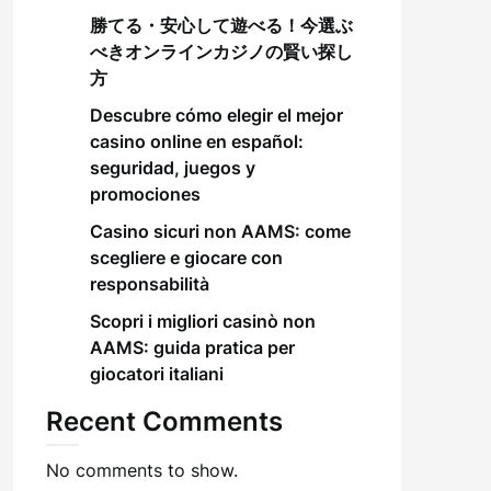
勝てる・安心して遊べる！今選ぶ
べきオンラインカジノの賢い探し
方
Descubre cómo elegir el mejor
casino online en español:
seguridad, juegos y
promociones
Casino sicuri non AAMS: come
scegliere e giocare con
responsabilità
Scopri i migliori casinò non
AAMS: guida pratica per
giocatori italiani
Recent Comments
No comments to show.