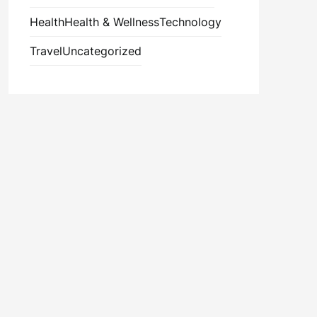
Health
Health & Wellness
Technology
Travel
Uncategorized