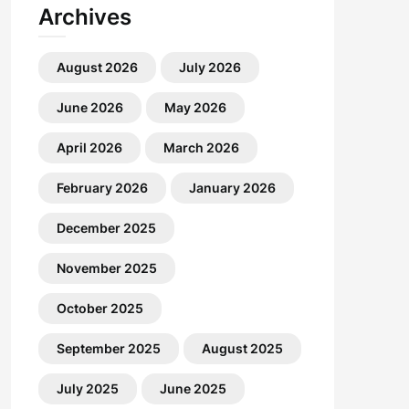
Archives
August 2026
July 2026
June 2026
May 2026
April 2026
March 2026
February 2026
January 2026
December 2025
November 2025
October 2025
September 2025
August 2025
July 2025
June 2025