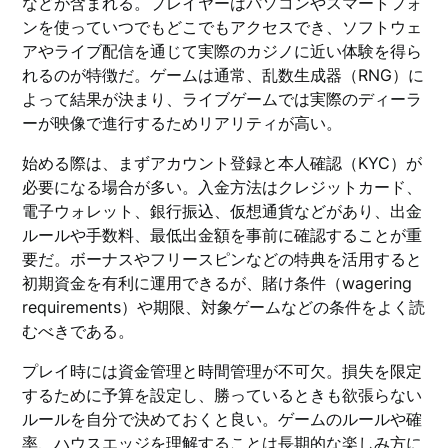
などが含まれる。プレイヤーはパソコンやスマートフォ
ンを使っていつでもどこでもアクセスでき、ソフトウェ
アやライブ配信を通じて実際のカジノに近い体験を得ら
れるのが特徴だ。ゲームは通常、乱数生成器（RNG）に
よって結果が決まり、ライブゲームでは実際のディーラ
ーが映像で進行するためリアリティが高い。
始める際は、まずアカウント登録と本人確認（KYC）が
必要になる場合が多い。入金方法はクレジットカード、
電子ウォレット、銀行振込、仮想通貨などがあり、出金
ルールや手数料、最低出金額を事前に確認することが重
要だ。ボーナスやフリースピンなどの特典を活用すると
初期資金を有利に運用できるが、賭け条件（wagering
requirements）や期限、対象ゲームなどの条件をよく読
むべきである。
プレイ時には資金管理と時間管理が不可欠。損失を限定
するために予算を設定し、勝っているときも欲張らない
ルールを自分で決めておくと良い。ゲームのルールや確
率、ハウスエッジを理解することは長期的な楽しみ方に