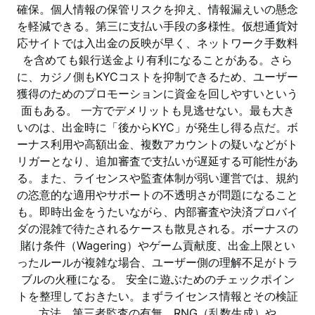
確保。個人情報の保管リスクを抑え、情報漏えいの懸念
を軽減できる。第三に支払い手段の多様性。仮想通貨対
応サイトでは入出金の反映が早く、ネットワーク手数料
を含めても銀行送金より有利になることがある。さら
に、カジノ側もKYCコストを抑制できるため、ユーザー
獲得のためのプロモーションに資金を回しやすいという
面もある。 一方でデメリットも見逃せない。最も大き
いのは、出金時に「後からKYC」が発生し得る点だ。ボ
ーナス利用や高額出金、複数アカウントの疑いなどがト
リガーとなり、追加審査で支払いが遅延する可能性があ
る。また、ライセンスや監査体制が弱い運営では、規約
の恣意的な適用やサポートの不透明さが問題になること
も。即時出金をうたいながら、内部審査や決済プロバイ
ダの混雑で待たされるケースも散見される。ボーナスの
賭け条件（Wagering）やゲーム貢献度、出金上限とい
ったルールが複雑な場合、ユーザー側の理解不足がトラ
ブルの火種になる。 安全に遊ぶためのチェックポイン
トを整理しておきたい。まずライセンス情報とその検証
方法、第三者監査の有無、RNG（乱数生成）や