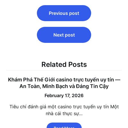
Post
Previous post
navigation
Next post
Related Posts
Khám Phá Thế Giới
casino trực tuyến uy tín
—
An Toàn, Minh Bạch và Đáng Tin Cậy
February 17, 2026
Tiêu chí đánh giá một casino trực tuyến uy tín Một
nhà cái thực sự…