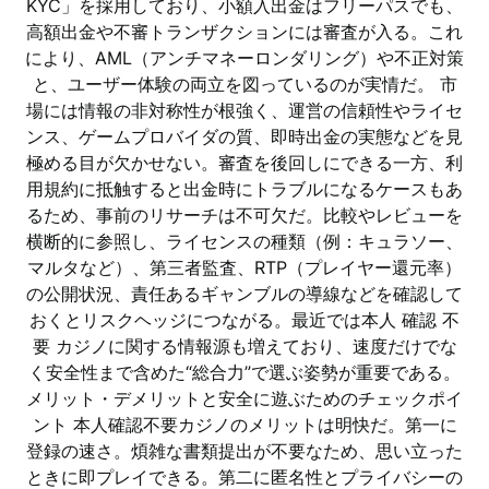
KYC」を採用しており、小額入出金はフリーパスでも、
高額出金や不審トランザクションには審査が入る。これ
により、AML（アンチマネーロンダリング）や不正対策
と、ユーザー体験の両立を図っているのが実情だ。 市
場には情報の非対称性が根強く、運営の信頼性やライセ
ンス、ゲームプロバイダの質、即時出金の実態などを見
極める目が欠かせない。審査を後回しにできる一方、利
用規約に抵触すると出金時にトラブルになるケースもあ
るため、事前のリサーチは不可欠だ。比較やレビューを
横断的に参照し、ライセンスの種類（例：キュラソー、
マルタなど）、第三者監査、RTP（プレイヤー還元率）
の公開状況、責任あるギャンブルの導線などを確認して
おくとリスクヘッジにつながる。最近では本人 確認 不
要 カジノに関する情報源も増えており、速度だけでな
く安全性まで含めた“総合力”で選ぶ姿勢が重要である。
メリット・デメリットと安全に遊ぶためのチェックポイ
ント 本人確認不要カジノのメリットは明快だ。第一に
登録の速さ。煩雑な書類提出が不要なため、思い立った
ときに即プレイできる。第二に匿名性とプライバシーの