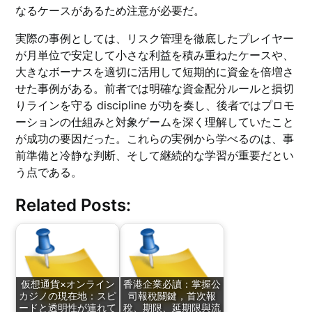
なるケースがあるため注意が必要だ。
実際の事例としては、リスク管理を徹底したプレイヤー
が月単位で安定して小さな利益を積み重ねたケースや、
大きなボーナスを適切に活用して短期的に資金を倍増さ
せた事例がある。前者では明確な資金配分ルールと損切
りラインを守る discipline が功を奏し、後者ではプロモ
ーションの仕組みと対象ゲームを深く理解していたこと
が成功の要因だった。これらの実例から学べるのは、事
前準備と冷静な判断、そして継続的な学習が重要だとい
う点である。
Related Posts:
仮想通貨×オンライン
香港企業必讀：掌握公
カジノの現在地：スピ
司報稅關鍵，首次報
ードと透明性が連れて
稅、期限、延期限與流