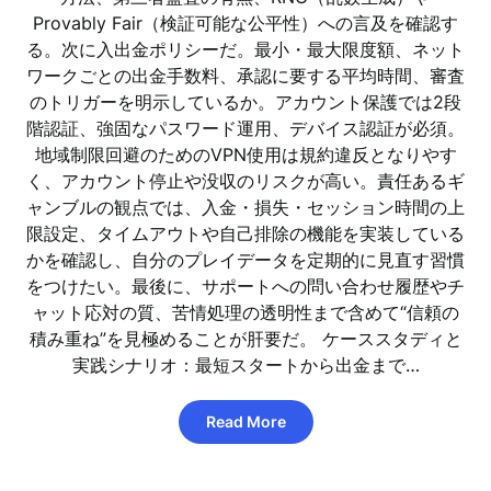
Provably Fair（検証可能な公平性）への言及を確認す
る。次に入出金ポリシーだ。最小・最大限度額、ネット
ワークごとの出金手数料、承認に要する平均時間、審査
のトリガーを明示しているか。アカウント保護では2段
階認証、強固なパスワード運用、デバイス認証が必須。
地域制限回避のためのVPN使用は規約違反となりやす
く、アカウント停止や没収のリスクが高い。責任あるギ
ャンブルの観点では、入金・損失・セッション時間の上
限設定、タイムアウトや自己排除の機能を実装している
かを確認し、自分のプレイデータを定期的に見直す習慣
をつけたい。最後に、サポートへの問い合わせ履歴やチ
ャット応対の質、苦情処理の透明性まで含めて“信頼の
積み重ね”を見極めることが肝要だ。 ケーススタディと
実践シナリオ：最短スタートから出金まで…
Read More