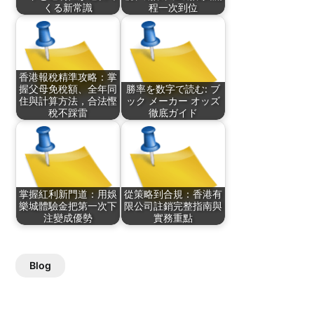
くる新常識
程一次到位
香港報稅精準攻略：掌
握父母免稅額、全年同
勝率を数字で読む: ブ
住與計算方法，合法慳
ック メーカー オッズ
稅不踩雷
徹底ガイド
掌握紅利新門道：用娛
從策略到合規：香港有
樂城體驗金把第一次下
限公司註銷完整指南與
注變成優勢
實務重點
Blog