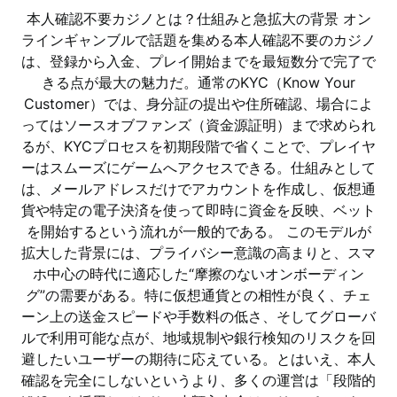
本人確認不要カジノとは？仕組みと急拡大の背景 オン
ラインギャンブルで話題を集める本人確認不要のカジノ
は、登録から入金、プレイ開始までを最短数分で完了で
きる点が最大の魅力だ。通常のKYC（Know Your
Customer）では、身分証の提出や住所確認、場合によ
ってはソースオブファンズ（資金源証明）まで求められ
るが、KYCプロセスを初期段階で省くことで、プレイヤ
ーはスムーズにゲームへアクセスできる。仕組みとして
は、メールアドレスだけでアカウントを作成し、仮想通
貨や特定の電子決済を使って即時に資金を反映、ベット
を開始するという流れが一般的である。 このモデルが
拡大した背景には、プライバシー意識の高まりと、スマ
ホ中心の時代に適応した“摩擦のないオンボーディン
グ”の需要がある。特に仮想通貨との相性が良く、チェ
ーン上の送金スピードや手数料の低さ、そしてグローバ
ルで利用可能な点が、地域規制や銀行検知のリスクを回
避したいユーザーの期待に応えている。とはいえ、本人
確認を完全にしないというより、多くの運営は「段階的