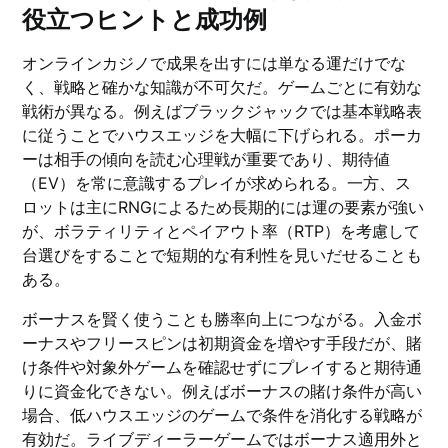
役立つヒントと成功例
オンラインカジノで成果を出すには単なる運だけでな
く、戦略と確かな知識が不可欠だ。ゲームごとに有効な
戦術が異なる。例えばブラックジャックでは基本戦略表
に従うことでハウスエッジを大幅に下げられる。ポーカ
ーは相手の傾向を読む心理戦が重要であり、期待値
（EV）を常に意識するプレイが求められる。一方、ス
ロットは主にRNGによるため長期的には運の要素が強い
が、ボラティリティとペイアウト率（RTP）を考慮して
台選びをすることで短期的な有利性を見いだせることも
ある。
ボーナスを賢く使うことも勝率向上につながる。入金ボ
ーナスやフリースピンは初期資金を増やす手段だが、賭
け条件や対象外ゲームを確認せずにプレイすると期待通
りに資金化できない。例えばボーナスの賭け条件が高い
場合、低ハウスエッジのゲームで条件を消化する戦略が
有効だ。ライブディーラーゲームではボーナス適用外と