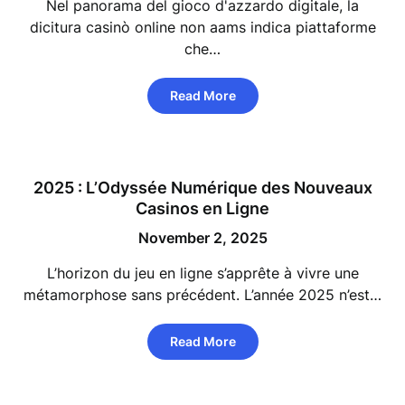
Nel panorama del gioco d'azzardo digitale, la
dicitura casinò online non aams indica piattaforme
che…
Read More
2025 : L’Odyssée Numérique des Nouveaux
Casinos en Ligne
November 2, 2025
L’horizon du jeu en ligne s’apprête à vivre une
métamorphose sans précédent. L’année 2025 n’est…
Read More