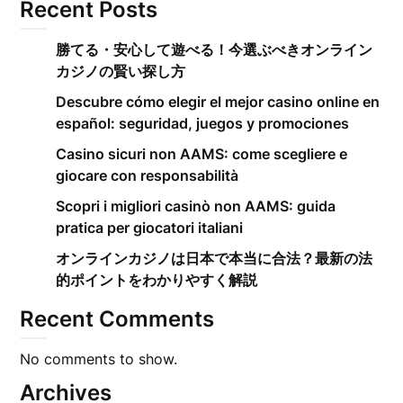
Recent Posts
勝てる・安心して遊べる！今選ぶべきオンライン
カジノの賢い探し方
Descubre cómo elegir el mejor casino online en
español: seguridad, juegos y promociones
Casino sicuri non AAMS: come scegliere e
giocare con responsabilità
Scopri i migliori casinò non AAMS: guida
pratica per giocatori italiani
オンラインカジノは日本で本当に合法？最新の法
的ポイントをわかりやすく解説
Recent Comments
No comments to show.
Archives