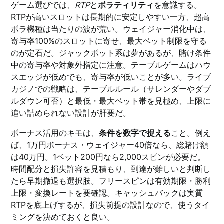
ゲーム選びでは、
RTP
と
ボラティリティ
を意識する。
RTPが高いスロットは長期的に安定しやすい一方、超高
ボラ機種は当たりの波が荒い。ウェイジャー消化中は、
寄与率100%のスロットに寄せ、最大ベット制限を守る
のが定石だ。ジャックポット系は夢があるが、賭け条件
中の寄与率や対象外指定に注意。テーブルゲームはハウ
スエッジが低めでも、寄与率が低いことが多い。ライブ
カジノでの戦略は、テーブルルール（サレンダーやダブ
ルダウン可否）と最低・最大ベット帯を見極め、上限に
追い詰められない設計が肝要だ。
ボーナス活用のキモは、
条件を数字で捉える
こと。例え
ば、1万円ボーナス・ウェイジャー40倍なら、総賭け額
は40万円。1ベット200円なら2,000スピンが必要だ。
時間配分と損失許容を見積もり、到達が難しいと判断し
たら早期撤退も選択肢。フリースピンは有効期限・勝利
上限・変換レートを要確認。キャッシュバックは実質
RTPを底上げするが、損失前提の設計なので、使うタイ
ミングを決めておくと良い。