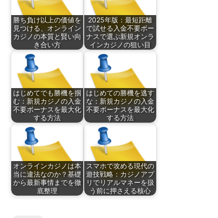
勝ち負け以上の価値を
2025年版：最短距離
見つける、オンライン
で試せる入金不要ボー
カジノの本質と賢い向
ナスで選ぶ新規オンラ
き合い方
インカジノの狙い目
はじめてでも勝機を掴
はじめての勝機を逃す
む：新規カジノの入金
な：新規カジノの入金
不要ボーナスを最大化
不要ボーナスを最大化
する方法
する方法
オンラインカジノは本
スマホで攻める現代の
当に違法なのか？基礎
遊技戦略：カジノアプ
から最新事情までを徹
リでリアルマネーを扱
底整理
う前に押さえる核心