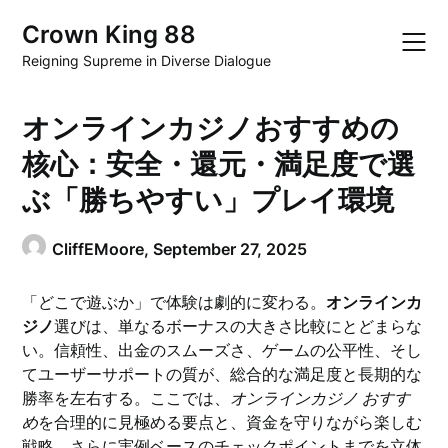
Skip
Crown King 88
to
content
Reigning Supreme in Diverse Dialogue
オンラインカジノおすすめの
核心：安全・還元・満足度で選
ぶ「勝ちやすい」プレイ環境
CliffEMoore,
September 27, 2025
「どこで遊ぶか」で体験は劇的に変わる。
オンラインカ
ジノ
選びは、単なるボーナスの大きさ比較にとどまらな
い。信頼性、出金のスムーズさ、ゲームの公平性、そし
てユーザーサポートの質が、総合的な満足度と長期的な
勝率を左右する。ここでは、
オンラインカジノ おすす
め
を合理的に見極める要点と、資金を守りながら楽しむ
戦略、さらに実例ベースのチェックポイントまでを立体