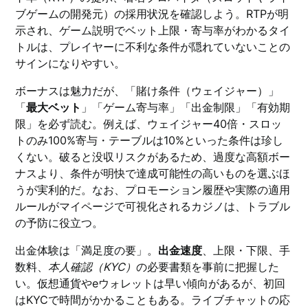
ブゲームの開発元）の採用状況を確認しよう。RTPが明
示され、ゲーム説明でベット上限・寄与率がわかるタイ
トルは、プレイヤーに不利な条件が隠れていないことの
サインになりやすい。
ボーナスは魅力だが、「賭け条件（ウェイジャー）」
「
最大ベット
」「ゲーム寄与率」「出金制限」「有効期
限」を必ず読む。例えば、ウェイジャー40倍・スロッ
トのみ100%寄与・テーブルは10%といった条件は珍し
くない。破ると没収リスクがあるため、過度な高額ボー
ナスより、条件が明快で達成可能性の高いものを選ぶほ
うが実利的だ。なお、プロモーション履歴や実際の適用
ルールがマイページで可視化されるカジノは、トラブル
の予防に役立つ。
出金体験は「満足度の要」。
出金速度
、上限・下限、手
数料、
本人確認（KYC）
の必要書類を事前に把握した
い。仮想通貨やeウォレットは早い傾向があるが、初回
はKYCで時間がかかることもある。ライブチャットの応