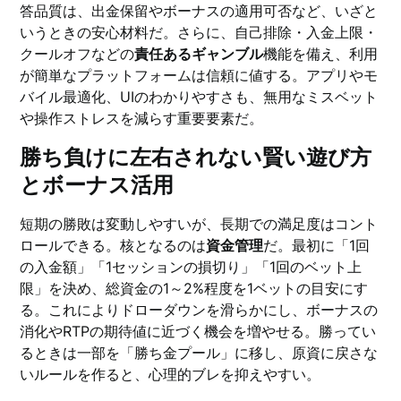
答品質は、出金保留やボーナスの適用可否など、いざと
いうときの安心材料だ。さらに、自己排除・入金上限・
クールオフなどの
責任あるギャンブル
機能を備え、利用
が簡単なプラットフォームは信頼に値する。アプリやモ
バイル最適化、UIのわかりやすさも、無用なミスベット
や操作ストレスを減らす重要要素だ。
勝ち負けに左右されない賢い遊び方
とボーナス活用
短期の勝敗は変動しやすいが、長期での満足度はコント
ロールできる。核となるのは
資金管理
だ。最初に「1回
の入金額」「1セッションの損切り」「1回のベット上
限」を決め、総資金の1～2%程度を1ベットの目安にす
る。これによりドローダウンを滑らかにし、ボーナスの
消化やRTPの期待値に近づく機会を増やせる。勝ってい
るときは一部を「勝ち金プール」に移し、原資に戻さな
いルールを作ると、心理的ブレを抑えやすい。