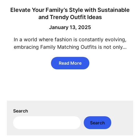
Elevate Your Family’s Style with Sustainable
and Trendy Outfit Ideas
January 13, 2025
In a world where fashion is constantly evolving,
embracing Family Matching Outfits is not only…
Read More
Search
Search