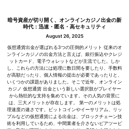
暗号資産が切り開く、オンラインカジノ出金の新
時代：迅速・匿名・高セキュリティ
August 26, 2025
仮想通貨出金が選ばれる3つの圧倒的メリット 従来のオ
ンラインカジノの出金方法と言えば、銀行振込やクレジ
ットカード、電子ウォレットなどが主流でした。しか
し、これらの方法には処理に数日間を要したり、手数料
が高額だったり、個人情報の提出が必要であったりと、
いくつかの課題がありました。そこで近年、オンライン
カジノ 仮想通貨 出金という新しい選択肢がプレイヤー
から熱狂的な支持を集めています。その人気の背景に
は、三大メリットが存在します。 第一のメリットは処
理速度の速さです。ビットコインやイーサリアム、リッ
プルなどの仮想通貨による出金は、ブロックチェーン技
術を利用しているため、中間業者を介さないピアツーピ