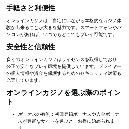
手軽さと利便性
オンラインカジノは、自宅にいながら本格的なカジノ体
験が出来ることが大きな魅力です。スマートフォンやパ
ソコンがあれば、いつでもどこでもプレイ可能です。
安全性と信頼性
多くのオンラインカジノはライセンスを取得しており、
公正で安全なプレイ環境を提供しています。プレイヤー
の個人情報や資金を保護するためのセキュリティ対策も
充実しています。
オンラインカジノを選ぶ際のポイン
ト
ボーナス
の有無：初回登録ボーナスや入金ボーナ
スが豊富なサイトを選ぶと、お得に始められま
す。