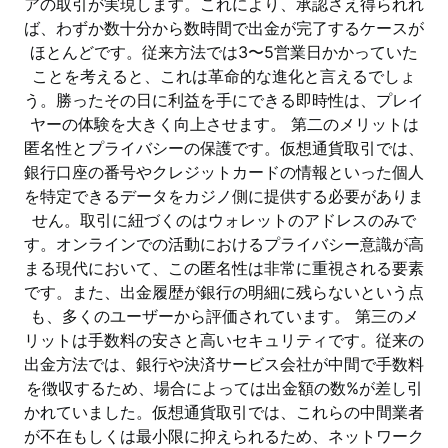
アの取引が実現します。これにより、承認さえ得られれ
ば、わずか数十分から数時間で出金が完了するケースが
ほとんどです。従来方法では3〜5営業日かかっていた
ことを考えると、これは革命的な進化と言えるでしょ
う。勝ったその日に利益を手にできる即時性は、プレイ
ヤーの体験を大きく向上させます。 第二のメリットは
匿名性とプライバシーの保護です。仮想通貨取引では、
銀行口座の番号やクレジットカードの情報といった個人
を特定できるデータをカジノ側に提供する必要がありま
せん。取引に紐づくのはウォレットのアドレスのみで
す。オンラインでの活動におけるプライバシー意識が高
まる現代において、この匿名性は非常に重視される要素
です。また、出金履歴が銀行の明細に残らないという点
も、多くのユーザーから評価されています。 第三のメ
リットは手数料の安さと高いセキュリティです。従来の
出金方法では、銀行や決済サービス会社が中間で手数料
を徴収するため、場合によっては出金額の数%が差し引
かれていました。仮想通貨取引では、これらの中間業者
が不在もしくは最小限に抑えられるため、ネットワーク