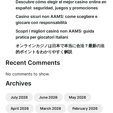
Descubre cómo elegir el mejor casino online en
español: seguridad, juegos y promociones
Casino sicuri non AAMS: come scegliere e
giocare con responsabilità
Scopri i migliori casinò non AAMS: guida
pratica per giocatori italiani
オンラインカジノは日本で本当に合法？最新の法
的ポイントをわかりやすく解説
Recent Comments
No comments to show.
Archives
July 2026
June 2026
May 2026
April 2026
March 2026
February 2026