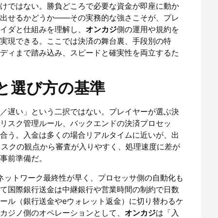
けではない。勝負どころで必要な資金が即座に動か
出せるかどうか——その実務的な強さこそが、プレ
イダと仕組みを理解し、
オンカジ
側の運用や規約を
実現できる。ここでは決済の舞台裏、手段別の特
ディまで踏み込み、スピードと確実性を両立するた
と選び方の基準
／遅い」という二択ではない。プレイヤーが選ぶ決
リスク管理ルール、バックエンドの決済プロセッ
合う。入金は多くの場合リアルタイムに近いが、出
リスクの観点から審査が入りやすく、処理速度に差が
事前準備だ。
ネットワーク最終性が早く、プロセッサ側の自動化も
て国際銀行送金は中継銀行や営業時間の制約で日数
ール（銀行送金やeウォレット返金）に切り替わるケ
カジノ側のオペレーションとして、
オンカジ
は「入