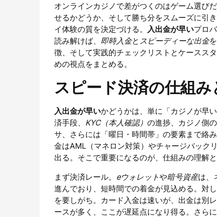
オンラインカジノで差がつくのはゲーム選びだ
せるかどうか、そして勝ち分をスムーズに引き
イ体験の質を決定づける。
入出金が早い
プロバ
読み解けば、
即時入金
と
スピーディーな出金
を
徴、そして実践的チェックリストとケーススタ
めの視点をまとめる。
スピード決済の仕組み
入出金が早い
かどうかは、単に「カジノが早い
済手段、
KYC（本人確認）
の進捗、カジノ側の
サ、さらには「曜日・時間帯」の要素まで絡み
金はAML（マネロン対策）やチャージバック
出る。そこで重要になるのが、仕組みの理解と
まず決済レール。
eウォレット
や
暗号資産
は、
進んでおり、短時間での着金が見込める。対し
を要しがち。カード入金は速いが、出金は別レ
ースが多く、ここが遅延点になり得る。さらに