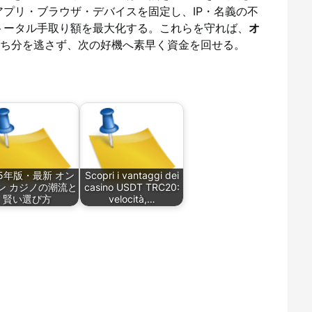
 アプリ・ブラウザ・デバイスを固定し、IP・名義の不
、トータル手取り額を最大化する。これらを守れば、
オ
ち分を逃さず、次の好機へ素早く資金を回せる。
25年版・最新 オン
Scopri i vantaggi dei
ン カジノの潮流と
casino USDT TRC20:
賢い選び方
velocità,…