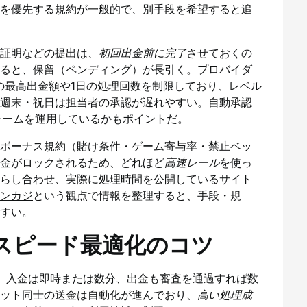
を優先する規約が一般的で、別手段を希望すると追
源証明などの提出は、
初回出金前に完了
させておくの
すると、保留（ペンディング）が長引く。プロバイダ
りの最高出金額や1日の処理回数を制限しており、レベル
週末・祝日は担当者の承認が遅れやすい。自動承認
いチームを運用しているかもポイントだ。
ボーナス規約（賭け条件・ゲーム寄与率・禁止ベッ
金がロックされるため、どれほど
高速レール
を使っ
らし合わせ、実際に処理時間を公開しているサイト
ンカジ
という観点で情報を整理すると、手段・規
すい。
スピード最適化のコツ
。入金は即時または数分、出金も審査を通過すれば数
ット同士の送金は自動化が進んでおり、
高い処理成