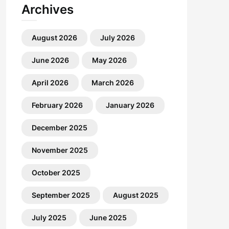
Archives
August 2026
July 2026
June 2026
May 2026
April 2026
March 2026
February 2026
January 2026
December 2025
November 2025
October 2025
September 2025
August 2025
July 2025
June 2025