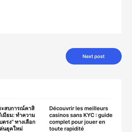
Next post
ระสบการณ์คาสิ
Découvrir les meilleurs
ีเมียม: ทำความ
casinos sans KYC : guide
เว็บตรง” ทางเลือก
complet pour jouer en
ล่นยุคใหม่
toute rapidité