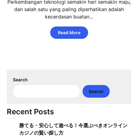
Perkembangan teknologi semakin hari semakin maju,
dan salah satu yang paling diperhatikan adalah
kecerdasan buatan…
Read More
Search
Search
Recent Posts
勝てる・安心して遊べる！今選ぶべきオンライン
カジノの賢い探し方