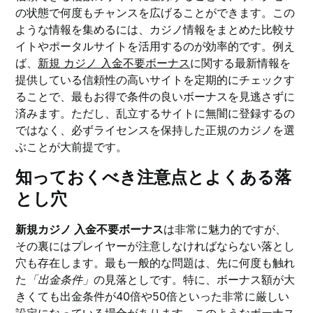
の状態で何度もチャンスを広げることができます。この
ような情報を集めるには、カジノ情報をまとめた比較サ
イトやポータルサイトを活用するのが効率的です。例え
ば、
新規 カジノ 入金不要ボーナス
に関する最新情報を
提供している信頼性の高いサイトを定期的にチェックす
ることで、最もお得で条件の良いボーナスを見逃さずに
済みます。ただし、乱立するサイトに無闇に登録するの
ではなく、必ずライセンスを保持した正規のカジノを選
ぶことが大前提です。
知っておくべき注意点とよくある落
とし穴
新規カジノ 入金不要ボーナス
は非常に魅力的ですが、
その裏にはプレイヤーが注意しなければならない落とし
穴も存在します。最も一般的な問題は、先に何度も触れ
た
「出金条件」
の見落としです。特に、ボーナス額が大
きくても出金条件が40倍や50倍といった非常に厳しい