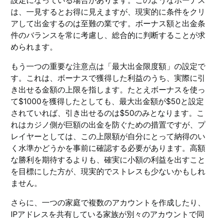
設定になっている場合があります。このようなボーナス
は、一見するとお得に見えますが、現実的に条件をクリ
アして出金するのは至難の業です。ボーナス額と出金条
件のバランスを常に考慮し、総合的に判断することが求
められます。
もう一つの重要な注意点は「最大出金限度額」の設定で
す。これは、ボーナスで獲得した利益のうち、実際に引
き出せる金額の上限を指します。たとえボーナスを使っ
て$1000を獲得したとしても、最大出金額が$50と設定
されていれば、引き出せるのは$50のみとなります。こ
れはカジノ側が巨額の出金を防ぐための措置ですが、プ
レイヤーとしては、この上限額が自分にとって納得のい
く水準かどうかを事前に確認する必要があります。高額
な勝利を期待するよりも、確実に小額の利益を出すこと
を目標にした方が、現実的でストレスも少ないかもしれ
ません。
さらに、一つの家庭で複数のアカウントを作成したり、
IPアドレスを共有している家族が別々のアカウントで同