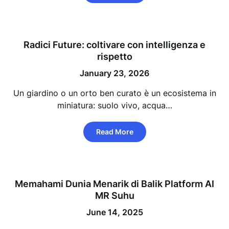
Radici Future: coltivare con intelligenza e
rispetto
January 23, 2026
Un giardino o un orto ben curato è un ecosistema in
miniatura: suolo vivo, acqua…
Read More
Memahami Dunia Menarik di Balik Platform AI
MR Suhu
June 14, 2025