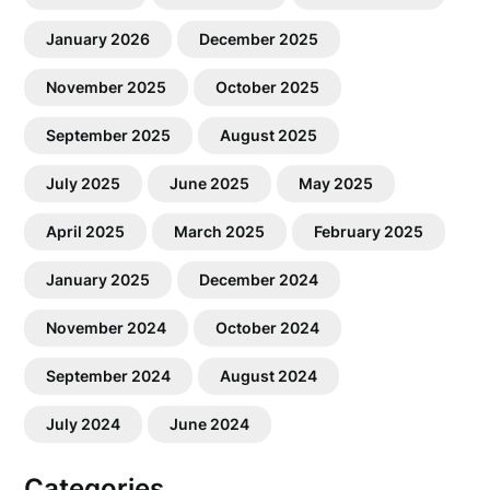
January 2026
December 2025
November 2025
October 2025
September 2025
August 2025
July 2025
June 2025
May 2025
April 2025
March 2025
February 2025
January 2025
December 2024
November 2024
October 2024
September 2024
August 2024
July 2024
June 2024
Categories