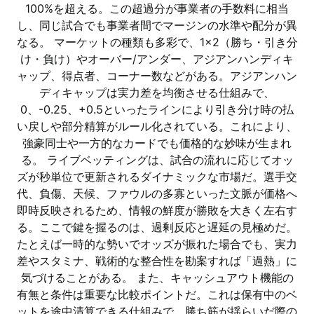
100%を超える。この超過分が事業者の手数料に相当
し、同じ試合でも事業者間でマージンの水準や配分が異
なる。 マーケットの種類も多彩で、1×2（勝ち・引き分
け・負け）やオーバー/アンダー、アジアンハンディキ
ャップ、得点者、コーナー数などがある。アジアンハン
ディキャップは実力差を均衡させる仕組みで、
0、-0.25、+0.5といったラインにより引き分け時の払
い戻しや部分精算がルール化されている。これにより、
強豪同士や一方的なカードでも価格的な妙味が生まれ
る。 ライブベッティングは、試合の流れに応じてオッ
ズが秒単位で更新されるダイナミックな市場だ。選手交
代、負傷、天候、ファウルの多寡といった文脈が価格へ
即時反映されるため、情報の鮮度が勝敗を大きく左右す
る。ここで鍵を握るのは、過剰反応と遅延の見極めだ。
たとえば一時的な勢いでオッズが振れた場合でも、実力
差やスタミナ、戦術的な整合性を勘案すれば「過熱」に
気づけることがある。 また、キャッシュアウト機能の
有無と条件は重要な比較ポイントだ。これは保有中のベ
ットを途中清算できる仕組みで、勝ち筋が揺らいだ際の