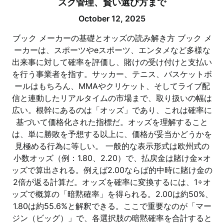
スク管理、賢い選び方まで
October 12, 2025
ブック メーカーの基礎とオッズの読み解き方 ブック メ
ーカーは、スポーツやeスポーツ、エンタメなど多様な
出来事に対して確率を評価し、賭けの受け付けと支払い
を行う事業者を指す。サッカー、テニス、バスケットボ
ールはもちろん、MMAやクリケット、そしてライブ配
信と連動したリアルタイムの市場まで、取り扱いの幅は
広い。根幹にあるのは「オッズ」であり、これは確率に
基づいて価格化された指標だ。オッズを理解すること
は、単に勝敗を予想する以上に、価格が妥当かどうかを
見極める行為に等しい。 一般的な表示形式は欧州式の
小数オッズ（例：1.80、2.20）で、払戻金は賭け金×オ
ッズで算出される。例えば2.00ならば的中時に賭け金の
2倍が返る計算だ。オッズを確率に変換するには、1÷オ
ッズで概算の「暗黙確率」を得られる。2.00は約50%、
1.80は約55.6%と解釈できる。ここで重要なのが「マー
ジン（ビッグ）」で、各選択肢の暗黙確率を合計すると