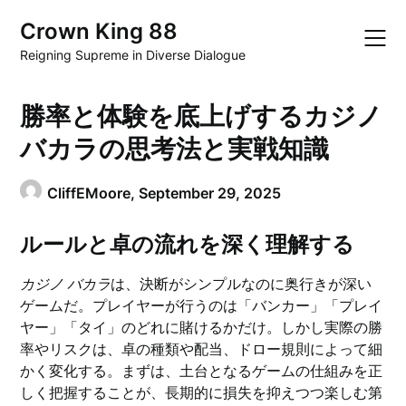
Skip
Crown King 88
to
content
Reigning Supreme in Diverse Dialogue
勝率と体験を底上げするカジノ
バカラの思考法と実戦知識
CliffEMoore,
September 29, 2025
ルールと卓の流れを深く理解する
カジノ バカラ
は、決断がシンプルなのに奥行きが深い
ゲームだ。プレイヤーが行うのは「バンカー」「プレイ
ヤー」「タイ」のどれに賭けるかだけ。しかし実際の勝
率やリスクは、卓の種類や配当、ドロー規則によって細
かく変化する。まずは、土台となるゲームの仕組みを正
しく把握することが、長期的に損失を抑えつつ楽しむ第