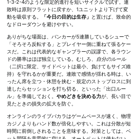
1-3-2-4のような限定的進行を短いサイクルで試す。連
敗時は原則フラットに戻すか、1ユニットより下げて変
動を吸収する。
「今日の目的は生存」
と置けば、致命的
なドローダウンを避けやすい。
ありがちな場面は、バンカーが5連勝しているシューで
「そろそろ反転する」とプレイヤー側に重ねて張るケー
スだ。これは代表的なギャンブラーの誤謬で、各ラウン
ドの勝率はほぼ独立している。むしろ、
自分のルール
（二択に限定、サイドベットは最小、負けてもサイズ維
持）を守れるかが重要だ。連敗で感情が揺れる時は、い
ったん席を立つ・休憩を挟む・規定のストップロスに到
達したらセッションを打ち切る、といった「出口ルー
ル」を準備しておく。
やめどきを決める力
が、長い目で
見たときの損失の拡大を防ぐ。
オンラインのライブバカラはゲームペースが速く、物理
カジノよりもハンド数が倍化しやすい。これは分散が短
時間に前倒しされることを意味する。対策としては、ベ
ット間隔を意図的に空ける、オートベットは使わない、