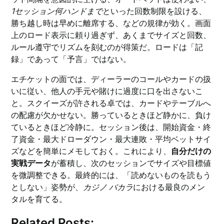
1セッション何ハンドまで
といった回数制限を設ける、
勝ち越し時は早めに離席する、などの規律が効く。画面
上のロード表示に頼り過ぎず、あくまでサイズと回数、
ルール遵守でリズムを刻むのが得策だ。ロードは「記
録」であって「予言」ではない。
エチケットの面では、ディーラーのコールやカードの扱
いに従い、他人の手元や賭けに過度に口を出さないこ
と。スクイーズが許される卓では、カードやテーブルへ
の配慮が欠かせない。勝っているときほど静かに、負け
ているときほど冷静に。セッション後は、開始資金・終
了資金・最大ドローダウン・最大連敗・平均ベットサイ
ズなどを簡単にメモしておく。これにより、
自分だけの
実戦データ
が蓄積し、次のセッションでサイズや目標値
を微調整できる。最終的には、「読めないものを読もう
としない」姿勢が、
カジノ バカラ
における最良のメン
タルを育てる。
Related Posts: