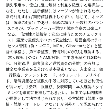
損失限定や、優位に進む展開で利益を確定する選択肢に
なる。ただし、提示価格にはマージンが含まれるため、
常時利用すれば期待値は低下しやすい。総じて、オッズ
は「確率の翻訳」であり、翻訳の精度と手数料のバラン
スこそが、ブック メーカー選びと戦略立案の出発点と
なる。 信頼性と法規制：安全に使うためのチェックリ
スト 選定で最優先すべきは安全性だ。運営企業のライ
センス管轄（例：UKGC、MGA、Gibraltarなど）と監
督の厳格さ、第三者監査、苦情対応の実績を確認する。
本人確認（KYC）とAML対策、二要素認証やTLS暗号
化、分別管理（顧客資金と運営資金の分離）の有無は、
健全な事業者を見分ける基本要素となる。入出金は、銀
行振込、クレジットカード、eウォレット、プリペイ
ド、暗号資産など複数の手段に対応しているほど利便性
が高いが、手数料、限度額、反映時間、本人確認のタイ
ミングを事前に把握しておきたい。 日本では私的賭博
が原則として法で禁じられており、公営競技（競馬・競
輪・競艇・オートレースなど）が例外として認められて