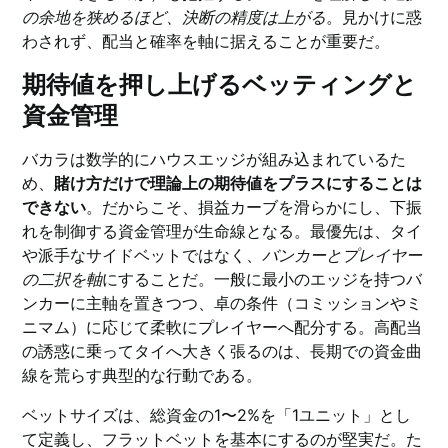
の余地を狭めるほど、決断の精度は上がる
。見かけに惑
わされず、配当と確率を軸に据えることが重要だ。
期待値を押し上げるベッティングと
資金管理
バカラは数学的にハウスエッジが組み込まれているた
め、
賭け方だけで理論上の期待値をプラスにすることは
できない
。だからこそ、損益カーブを滑らかにし、下振
れを制御する資金管理が生命線となる。最優先は、タイ
や派手なサイドベットではなく、
バンカーとプレイヤー
の二択を軸
にすることだ。一般に最小のエッジを持つバ
ンカーに主軸を置きつつ、卓の条件（コミッションやミ
ニマム）に応じて柔軟にプレイヤーへ配分する。高配当
の誘惑に乗ってタイへ大きく張るのは、長期での資金曲
線を荒らす典型的な行動である。
ベットサイズは、総資金の1〜2%を「1ユニット」とし
て定義し、フラットベットを基本にするのが堅実だ。た