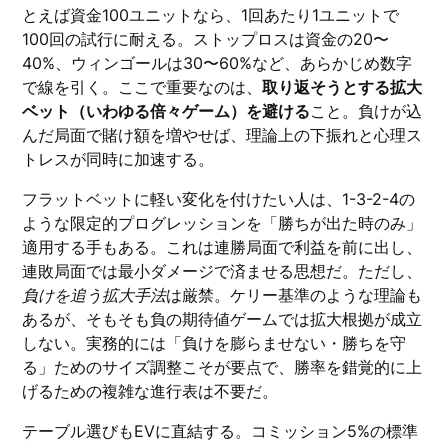
とえば資金100ユニットなら、1回あたり1ユニットで
100回の試行に耐える。ストップロスは資金の20〜
40%、ウィンゴールは30〜60%など、あらかじめ数字
で線を引く。ここで重要なのは、
取り返そうとする拡大
ベット（いわゆる倍々ゲーム）を避ける
こと。負けが込
んだ局面で賭け額を増やせば、理論上の下振れと心理ス
トレスが同時に加速する。
フラットベットに軽い変化を付けたい人は、1-3-2-4の
ような限定的プログレッションを「勝ちが出た時のみ」
適用する手もある。これは連勝局面で利益を前に出し、
連敗局面では最小ダメージで済ませる思想だ。ただし、
負けを追う拡大手法
は厳禁。ケリー基準のような理論も
あるが、そもそも負の期待値ゲームでは拡大根拠が成立
しない。実務的には「負けを膨らませない・勝ちを守
る」ためのサイズ調整こそが要点で、勝率を錯覚的に上
げるための複雑な進行表は不要だ。
テーブル選びもEVに直結する。コミッション5%の標準