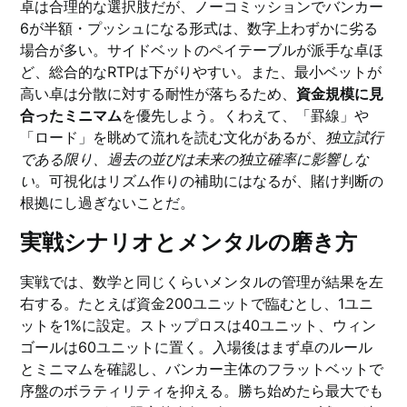
卓は合理的な選択肢だが、ノーコミッションでバンカー
6が半額・プッシュになる形式は、数字上わずかに劣る
場合が多い。サイドベットのペイテーブルが派手な卓ほ
ど、総合的なRTPは下がりやすい。また、最小ベットが
高い卓は分散に対する耐性が落ちるため、
資金規模に見
合ったミニマム
を優先しよう。くわえて、「罫線」や
「ロード」を眺めて流れを読む文化があるが、
独立試行
である限り、過去の並びは未来の独立確率に影響しな
い
。可視化はリズム作りの補助にはなるが、賭け判断の
根拠にし過ぎないことだ。
実戦シナリオとメンタルの磨き方
実戦では、数学と同じくらいメンタルの管理が結果を左
右する。たとえば資金200ユニットで臨むとし、1ユニ
ットを1%に設定。ストップロスは40ユニット、ウィン
ゴールは60ユニットに置く。入場後はまず卓のルール
とミニマムを確認し、バンカー主体のフラットベットで
序盤のボラティリティを抑える。勝ち始めたら最大でも