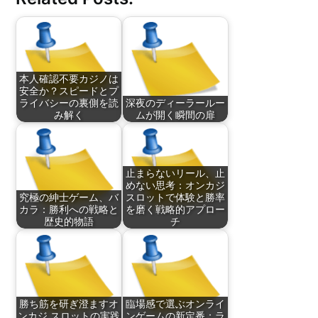
本人確認不要カジノは
安全か？スピードとプ
ライバシーの裏側を読
深夜のディーラールー
み解く
ムが開く瞬間の扉
止まらないリール、止
めない思考：オンカジ
究極の紳士ゲーム、バ
スロットで体験と勝率
カラ：勝利への戦略と
を磨く戦略的アプロー
歴史的物語
チ
勝ち筋を研ぎ澄ますオ
臨場感で選ぶオンライ
ンカジ スロットの実践
ンゲームの新定番：ラ