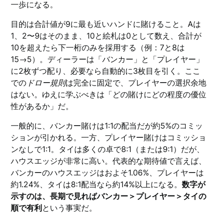
一歩になる。
目的は合計値が9に最も近いハンドに賭けること。Aは
1、2〜9はそのまま、10と絵札は0として数え、合計が
10を超えたら下一桁のみを採用する（例：7と8は
15→5）。ディーラーは「バンカー」と「プレイヤー」
に2枚ずつ配り、必要なら自動的に3枚目を引く。ここ
での
ドロー規則
は完全に固定で、プレイヤーの選択余地
はない。ゆえに学ぶべきは「どの賭けにどの程度の優位
性があるか」だ。
一般的に、バンカー賭けは1:1の配当だが約5%のコミッ
ションが引かれる。一方、プレイヤー賭けはコミッショ
ンなしで1:1。タイは多くの卓で8:1（または9:1）だが、
ハウスエッジが非常に高い。代表的な期待値で言えば、
バンカーのハウスエッジはおよそ1.06%、プレイヤーは
約1.24%、タイは8:1配当なら約14%以上になる。
数字が
示すのは、長期で見ればバンカー＞プレイヤー＞タイの
順で有利
という事実だ。