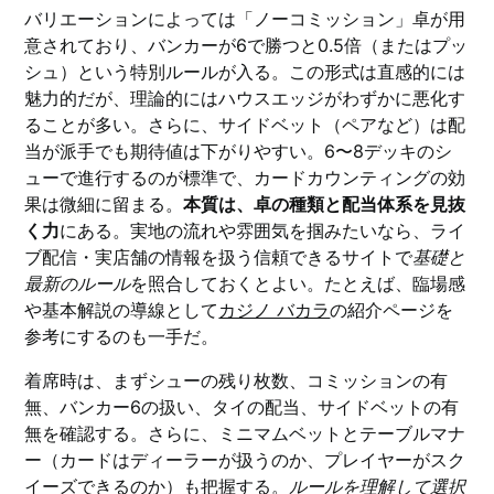
バリエーションによっては「ノーコミッション」卓が用
意されており、バンカーが6で勝つと0.5倍（またはプッ
シュ）という特別ルールが入る。この形式は直感的には
魅力的だが、理論的にはハウスエッジがわずかに悪化す
ることが多い。さらに、サイドベット（ペアなど）は配
当が派手でも期待値は下がりやすい。6〜8デッキのシ
ューで進行するのが標準で、カードカウンティングの効
果は微細に留まる。
本質は、卓の種類と配当体系を見抜
く力
にある。実地の流れや雰囲気を掴みたいなら、ライ
ブ配信・実店舗の情報を扱う信頼できるサイトで
基礎と
最新のルール
を照合しておくとよい。たとえば、臨場感
や基本解説の導線として
カジノ バカラ
の紹介ページを
参考にするのも一手だ。
着席時は、まずシューの残り枚数、コミッションの有
無、バンカー6の扱い、タイの配当、サイドベットの有
無を確認する。さらに、ミニマムベットとテーブルマナ
ー（カードはディーラーが扱うのか、プレイヤーがスク
イーズできるのか）も把握する。
ルールを理解して選択