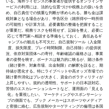
いる。海外ライセンスの事業者が提供するオンラインサ
ービスの利用には、法的な位置づけや税務上の扱いを含
め、自己責任での慎重な判断が求められる。勝ち金は課
税対象となる場合があり、申告区分（雑所得や一時所得
の可能性）や計算方法、必要書類の整備を把握すること
が重要だ。税務リスクを軽視せず、記録を整え、必要に
応じて専門家へ相談する準備をしておく。 責任あるギ
ャンブルの観点も不可欠だ。自己規制ツール（入金限
度、損失限度、プレイ時間制限、自己排除）の提供状
況、依存対策団体への寄付、年齢確認の厳格さは、事業
者の姿勢を映す。ボーナスは魅力的に映るが、賭け条件
（賭け要件、対象市場、出金制限）の解釈を誤ると、期
待値が悪化する。特にライブベットや高オッズ市場での
賭け要件消化はブレが大きく、資金のボラティリティが
上昇しやすい。規約の透明性、サポートの日本語対応、
苦情のエスカレーションルートなど、運用面の「見える
化」を重視したい。 マーケティングやスポンサーシッ
プの側面でも、ブック メーカーはスポーツやメディア
と密接に絡む。広告規制やターゲティングの倫理は各国