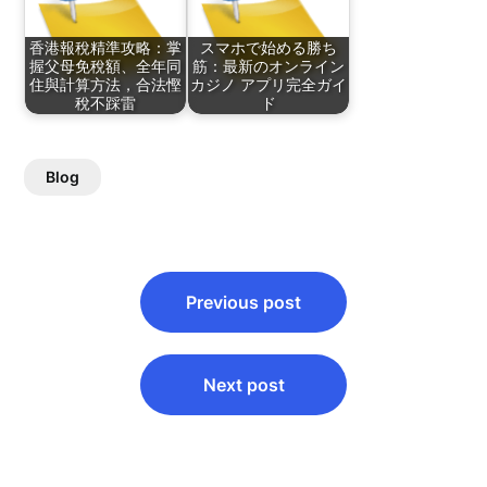
香港報稅精準攻略：掌
スマホで始める勝ち
握父母免稅額、全年同
筋：最新のオンライン
住與計算方法，合法慳
カジノ アプリ完全ガイ
稅不踩雷
ド
Blog
Post
Previous post
navigation
Next post