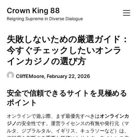
Skip
Crown King 88
to
content
Reigning Supreme in Diverse Dialogue
失敗しないための厳選ガイド：
今すぐチェックしたいオンラ
インカジノの選び方
CliffEMoore,
February 22, 2026
安全で信頼できるサイトを見極める
ポイント
オンラインで遊ぶ際、まず最優先すべきは
オンラインカ
ジノ
の安全性です。運営ライセンスの有無や発行元（マ
ルタ、ジブラルタル、イギリス、キュラソーなど）は、