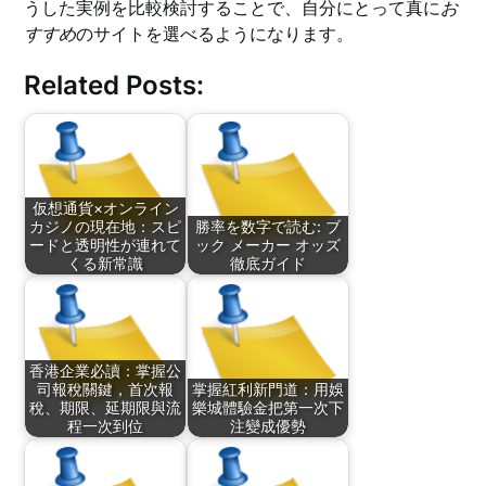
うした実例を比較検討することで、自分にとって真に
お
すすめ
のサイトを選べるようになります。
Related Posts:
仮想通貨×オンライン
カジノの現在地：スピ
勝率を数字で読む: ブ
ードと透明性が連れて
ック メーカー オッズ
くる新常識
徹底ガイド
香港企業必讀：掌握公
司報稅關鍵，首次報
掌握紅利新門道：用娛
稅、期限、延期限與流
樂城體驗金把第一次下
程一次到位
注變成優勢