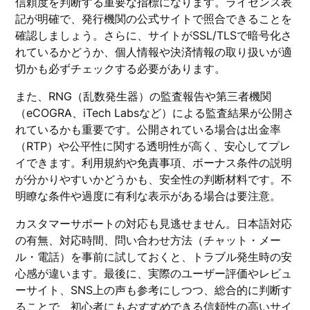
信頼度を判断する重要な指標になります。ライセンス表
記が明確で、発行機関の公式サイトで照合できることを
確認しましょう。さらに、サイトがSSL/TLSで暗号化さ
れているかどうか、個人情報や決済情報の取り扱いが適
切かも必ずチェックする必要があります。
また、RNG（乱数発生器）の監査報告や第三者機関
（eCOGRA、iTech Labsなど）による監査結果が公開さ
れているかも重要です。公開されている場合は出金率
（RTP）や公平性に関する透明性が高く、安心してプレ
イできます。利用規約や免責事項、ボーナス条件の説明
が分かりやすいかどうかも、安全性の判断材料です。不
明瞭な条件や過度に有利な表示がある場合は要注意。
カスタマーサポートの対応も見逃せません。日本語対応
の有無、対応時間、問い合わせ方法（チャット・メー
ル・電話）を事前に試しておくと、トラブル発生時の安
心感が違います。最後に、実際のユーザー評価やレビュ
ーサイト、SNS上の声も参考にしつつ、総合的に判断す
ることで、初心者にも
おすすめ
できる信頼性の高いサイ