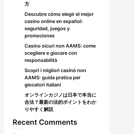
方
Descubre cómo elegir el mejor
casino online en español:
seguridad, juegos y
promociones
Casino sicuri non AAMS: come
scegliere e giocare con
responsabilità
Scopri i migliori casinò non
AAMS: guida pratica per
giocatori italiani
オンラインカジノは日本で本当に
合法？最新の法的ポイントをわか
りやすく解説
Recent Comments