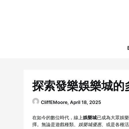
Skip
to
content
探索發樂娛樂城的
CliffEMoore,
April 18, 2025
在如今的數位時代，線上
娛樂城
已成為大眾娛樂
擇。無論是遊戲種類、
娛樂城優惠
、或是各種活