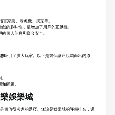
括百家樂、老虎機、撲克等。
遊戲的趣味性，還增加了用戶的互動性。
戶的個人信息和資金安全。
惠
吸引了廣大玩家。以下是幾個讓它脫穎而出的原
利。
問和問題。
發樂娛樂城
是個值得考慮的選擇。無論是娛樂城的評價排名，還