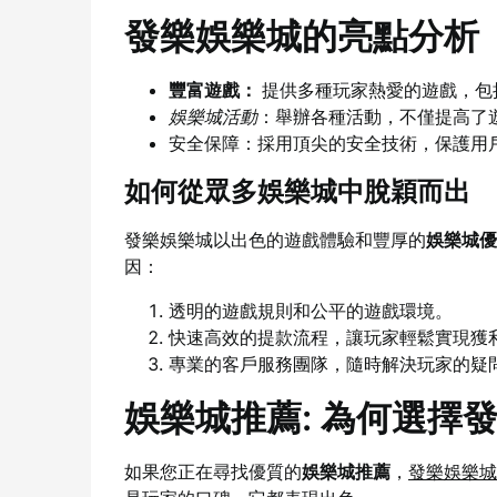
發樂娛樂城的亮點分析
豐富遊戲：
提供多種玩家熱愛的遊戲，包
娛樂城活動
：舉辦各種活動，不僅提高了
安全保障：採用頂尖的安全技術，保護用
如何從眾多娛樂城中脫穎而出
發樂娛樂城以出色的遊戲體驗和豐厚的
娛樂城優
因：
透明的遊戲規則和公平的遊戲環境。
快速高效的提款流程，讓玩家輕鬆實現獲
專業的客戶服務團隊，隨時解決玩家的疑
娛樂城推薦: 為何選擇
如果您正在尋找優質的
娛樂城推薦
，
發樂娛樂城