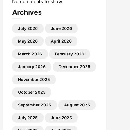
No comments to show.
Archives
July 2026
June 2026
May 2026
April 2026
March 2026
February 2026
January 2026
December 2025
November 2025
October 2025
September 2025
August 2025
July 2025
June 2025