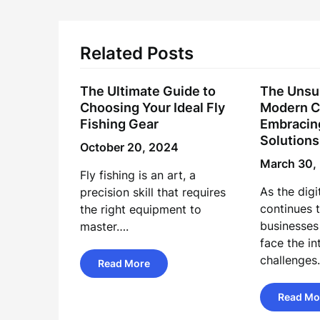
Related Posts
The Ultimate Guide to
The Unsu
Choosing Your Ideal Fly
Modern 
Fishing Gear
Embracin
Solutions
October 20, 2024
March 30,
Fly fishing is an art, a
As the digi
precision skill that requires
continues t
the right equipment to
businesses
master….
face the in
challenge
Read More
Read Mo