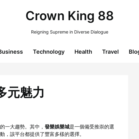
Crown King 88
Reigning Supreme in Diverse Dialogue
Business
Technology
Health
Travel
Blo
多元魅力
的一大趨勢。其中，
發樂娛樂城
是一個備受推崇的選
動，該平台都提供了豐富多樣的選擇。