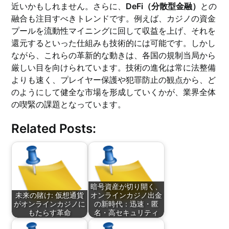
近いかもしれません。さらに、
DeFi（分散型金融）
との
融合も注目すべきトレンドです。例えば、カジノの資金
プールを流動性マイニングに回して収益を上げ、それを
還元するといった仕組みも技術的には可能です。しかし
ながら、これらの革新的な動きは、各国の規制当局から
厳しい目を向けられています。技術の進化は常に法整備
よりも速く、プレイヤー保護や犯罪防止の観点から、ど
のようにして健全な市場を形成していくかが、業界全体
の喫緊の課題となっています。
Related Posts:
暗号資産が切り開く、
未来の賭け: 仮想通貨
オンラインカジノ出金
がオンラインカジノに
の新時代：迅速・匿
もたらす革命
名・高セキュリティ