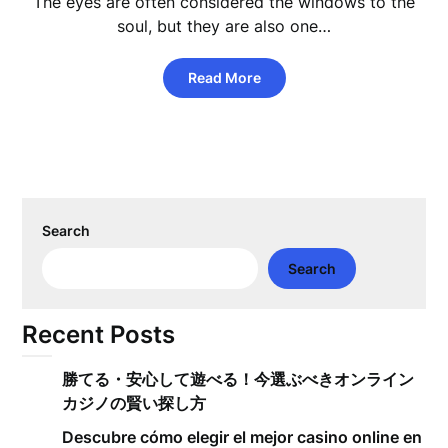
The eyes are often considered the windows to the
soul, but they are also one…
Read More
Search
Search
Recent Posts
勝てる・安心して遊べる！今選ぶべきオンライン
カジノの賢い探し方
Descubre cómo elegir el mejor casino online en