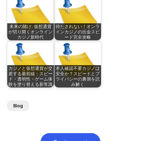
未来の賭け: 仮想通貨
待たされない！オンラ
が切り開くオンライン
インカジノの出金スピ
カジノ新時代
ード完全攻略
カジノと仮想通貨が交
本人確認不要カジノは
差する最前線：スピー
安全か？スピードとプ
ド・透明性・ゲーム体
ライバシーの裏側を読
験を塗り替える新常識
み解く
Blog
Post