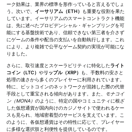
ーク効果は、業界の標準を形作っていると言えるでしょ
う。次いで、
イーサリアム（ETH）
も重要な役割を果た
しています。イーサリアムのスマートコントラクト機能
は、先に述べたプロビデンシャル・ギャンブリングを可
能にする基盤技術であり、信頼できない第三者を介さず
にゲームの条件や配当の支払いを自動執行します。これ
により、より複雑で公平なゲーム契約の実現が可能にな
りました。
さらに、取引速度とスケーラビリティに特化した
ライト
コイン（LTC）
や
リップル（XRP）
も、手数料の安さと
処理の速さから多くのプレイヤーに利用されています。
特に、ビットコインのネットワークが混雑した際の代替
手段として重宝される傾向があります。また、
モナコイ
ン（MONA）
のように、特定の国やコミュニティに根ざ
した仮想通貨が国内向けのカジノサイトで使われるケー
スも見られ、地域密着型のサービスを支えています。こ
のように、各仮想通貨はその特性に応じて、プレイヤー
に多様な選択肢と利便性を提供しているのです。