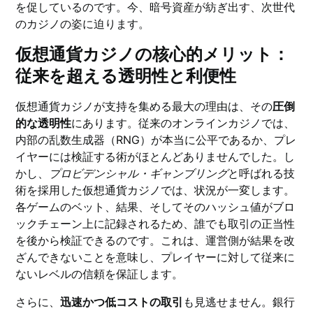
を促しているのです。今、暗号資産が紡ぎ出す、次世代
のカジノの姿に迫ります。
仮想通貨カジノの核心的メリット：
従来を超える透明性と利便性
仮想通貨カジノが支持を集める最大の理由は、その
圧倒
的な透明性
にあります。従来のオンラインカジノでは、
内部の乱数生成器（RNG）が本当に公平であるか、プレ
イヤーには検証する術がほとんどありませんでした。し
かし、
プロビデンシャル・ギャンブリング
と呼ばれる技
術を採用した仮想通貨カジノでは、状況が一変します。
各ゲームのベット、結果、そしてそのハッシュ値がブロ
ックチェーン上に記録されるため、誰でも取引の正当性
を後から検証できるのです。これは、運営側が結果を改
ざんできないことを意味し、プレイヤーに対して従来に
ないレベルの信頼を保証します。
さらに、
迅速かつ低コストの取引
も見逃せません。銀行