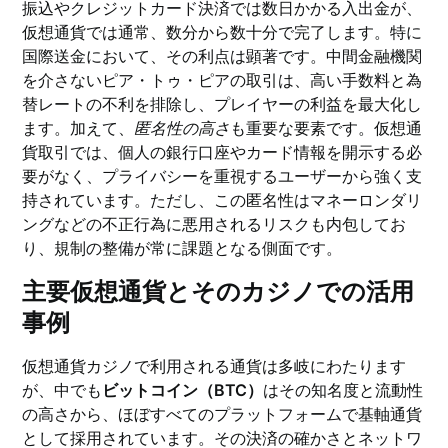
振込やクレジットカード決済では数日かかる入出金が、
仮想通貨では通常、数分から数十分で完了します。特に
国際送金において、その利点は顕著です。中間金融機関
を介さないピア・トゥ・ピアの取引は、高い手数料と為
替レートの不利を排除し、プレイヤーの利益を最大化し
ます。加えて、
匿名性の高さ
も重要な要素です。仮想通
貨取引では、個人の銀行口座やカード情報を開示する必
要がなく、プライバシーを重視するユーザーから強く支
持されています。ただし、この匿名性はマネーロンダリ
ングなどの不正行為に悪用されるリスクも内包してお
り、規制の整備が常に課題となる側面です。
主要仮想通貨とそのカジノでの活用
事例
仮想通貨カジノで利用される通貨は多岐にわたります
が、中でも
ビットコイン（BTC）
はその知名度と流動性
の高さから、ほぼすべてのプラットフォームで基軸通貨
として採用されています。その決済の確かさとネットワ