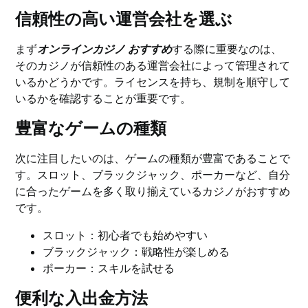
信頼性の高い運営会社を選ぶ
まず
オンラインカジノ おすすめ
する際に重要なのは、
そのカジノが信頼性のある運営会社によって管理されて
いるかどうかです。ライセンスを持ち、規制を順守して
いるかを確認することが重要です。
豊富なゲームの種類
次に注目したいのは、ゲームの種類が豊富であることで
す。スロット、ブラックジャック、ポーカーなど、自分
に合ったゲームを多く取り揃えているカジノがおすすめ
です。
スロット：初心者でも始めやすい
ブラックジャック：戦略性が楽しめる
ポーカー：スキルを試せる
便利な入出金方法