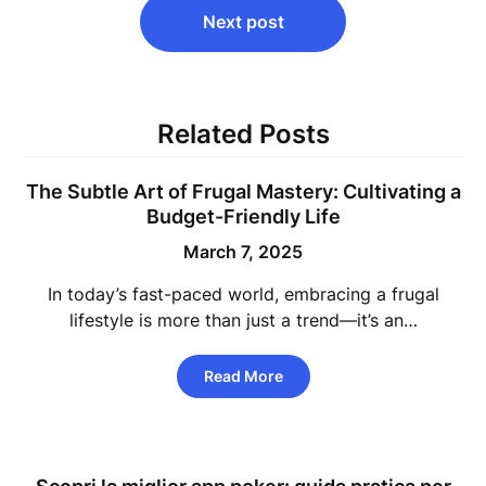
Next post
Related Posts
The Subtle Art of Frugal Mastery: Cultivating a
Budget-Friendly Life
March 7, 2025
In today’s fast-paced world, embracing a frugal
lifestyle is more than just a trend—it’s an…
Read More