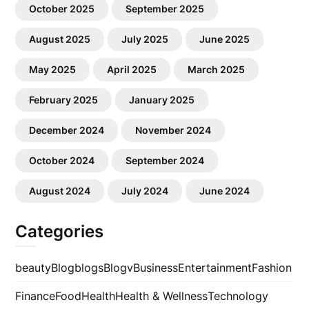
October 2025
September 2025
August 2025
July 2025
June 2025
May 2025
April 2025
March 2025
February 2025
January 2025
December 2024
November 2024
October 2024
September 2024
August 2024
July 2024
June 2024
Categories
beauty
Blog
blogs
Blogv
Business
Entertainment
Fashion
Finance
Food
Health
Health & Wellness
Technology