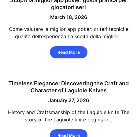
Scopri la miglior app poker: guida pratica per
giocatori seri
March 18, 2026
Come valutare la miglior app poker: criteri tecnici e
qualità dell’esperienza La scelta della miglior…
Read More
Timeless Elegance: Discovering the Craft and
Character of Laguiole Knives
January 27, 2026
History and Craftsmanship of the Laguiole knife The
story of the Laguiole knife begins in…
Read More