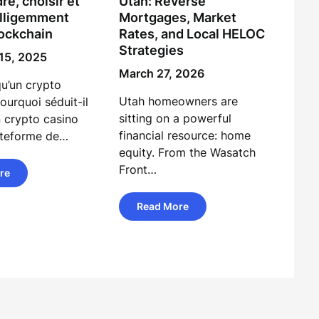
e, choisir et
Utah: Reverse
elligemment
Mortgages, Market
lockchain
Rates, and Local HELOC
Strategies
15, 2025
March 27, 2026
qu’un crypto
Utah homeowners are
ourquoi séduit-il
sitting on a powerful
n crypto casino
financial resource: home
ateforme de…
equity. From the Wasatch
Front…
re
Read More