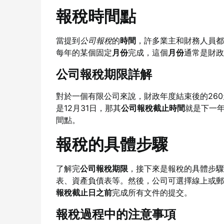
報稅時間點
當提到
公司報稅
的
時間
，許多業主和財務人員都
每年的某個固定
月份
完成，這個
月份
通常是財政
公司報稅期限詳解
對於一個有限公司來說，財政年度結束後的26
是12月31日，那其
公司報稅截止時間
就是下一年
間點。
報稅的具體步驟
了解完
公司報稅期限
，接下來是報稅的具體步驟
表、資產負債表等。然後，公司可選擇線上或郵
報稅截止日之前
完成所有文件的提交。
報稅過程中的注意事項