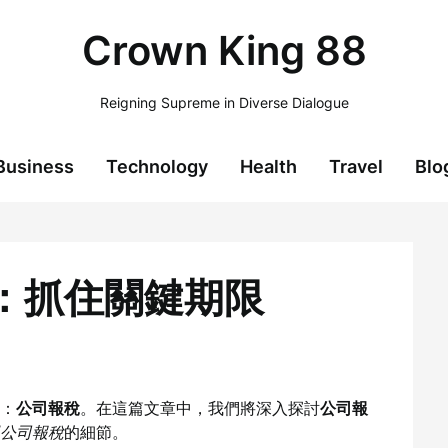
Crown King 88
Reigning Supreme in Diverse Dialogue
Business
Technology
Health
Travel
Blo
：抓住關鍵期限
：
公司報稅
。在這篇文章中，我們將深入探討
公司報
公司報稅
的細節。