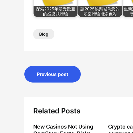
探索2025年最受歡迎
讓2025娛樂城為您的
重新
的娛樂城體驗
娛樂體驗增添色彩
Blog
Post
Previous post
navigation
Related Posts
New Casinos Not Using
Crypto ca