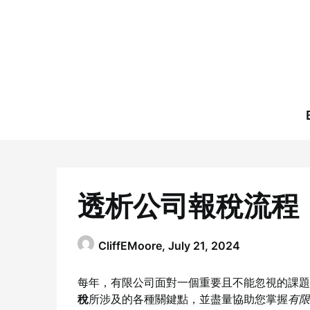
Skip
to
content
透析公司報稅流程
CliffEMoore,
July 21, 2024
每年，有限公司面對一個重要且不能忽視的課題
稅
所涉及的各種關鍵點，並盡量協助您掌握
有限