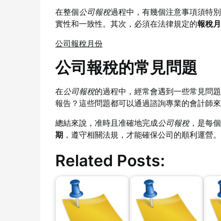
在整個
公司報稅
過程中，有幾個注意事項須特別
實性和一致性。其次，必須在法律規定的
報稅月
公司報稅月份
公司報稅的常見問題
在
公司報稅
的過程中，經常會遇到一些常見問題
報告？這些問題都可以通過諮詢專業的會計師來
總結來說，准時且准確地完成
公司報稅
，是每個
期
，遵守相關法規，才能確保公司的順利運營。
Related Posts: