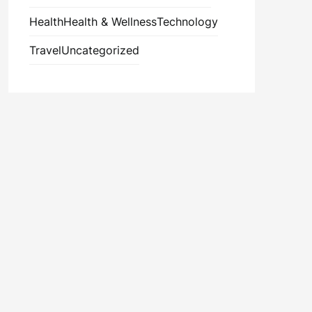
Health
Health & Wellness
Technology
Travel
Uncategorized