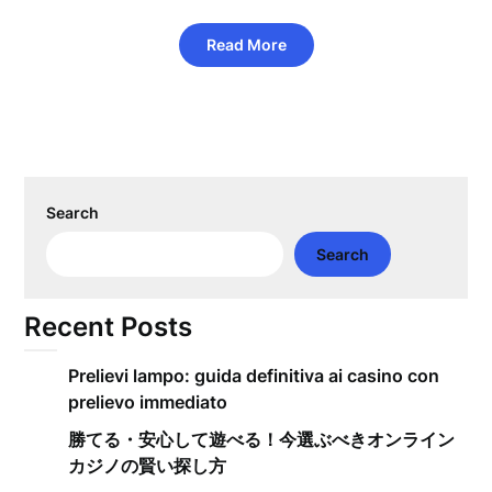
Read More
Search
Search
Recent Posts
Prelievi lampo: guida definitiva ai casino con
prelievo immediato
勝てる・安心して遊べる！今選ぶべきオンライン
カジノの賢い探し方