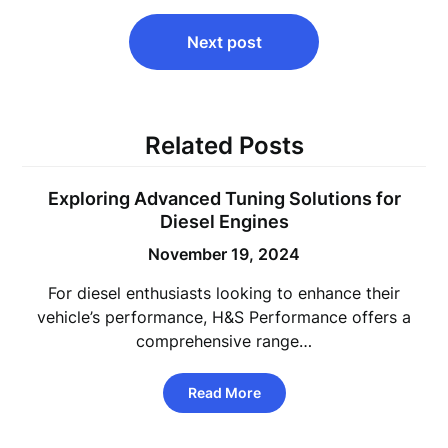
Next post
Related Posts
Exploring Advanced Tuning Solutions for
Diesel Engines
November 19, 2024
For diesel enthusiasts looking to enhance their
vehicle’s performance, H&S Performance offers a
comprehensive range…
Read More