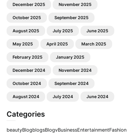
December 2025
November 2025
October 2025
September 2025
August 2025
July 2025
June 2025
May 2025
April 2025
March 2025
February 2025
January 2025
December 2024
November 2024
October 2024
September 2024
August 2024
July 2024
June 2024
Categories
beauty
Blog
blogs
Blogv
Business
Entertainment
Fashion