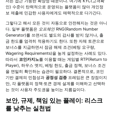
서든 접근 가능한 확장성 때문이다. 여기에 KYC(고객확
인) 수준이 탄력적으로 운영되는 플랫폼이 많아 개인정
보 제출에 민감한 사용자에게도 매력적으로 다가간다.
그렇다고 해서 모든 것이 자동으로 안전해지는 것은 아니
다. 일부 플랫폼은
오프체인
RNG(Random Number
Generator)를 쓰면서도 별도의 감사를 받지 않거나, 출
금 한도를 엄격히 적용하기도 한다. 또한 자체 토큰으로
보너스를 지급하면서 잠금 해제 조건(베팅 요구량,
Wagering Requirements)을 높게 설정하는 사례도 있다.
따라서
코인카지노
를 이용할 때는 게임별 RTP(Return to
Player), 하우스 엣지, 베팅 한도, 출금 정책, 보너스 조건
을 면밀히 확인하는 습관이 필요하다. 결론적으로, 코인
기반 결제의 민첩성과
공정성 검증
프레임은 큰 장점이지
만, 각 플랫폼의 정책·토큰 경제 설계를 이해하고 선택하
는 것이 사용자 주도권을 높이는 지름길이다.
보안, 규제, 책임 있는 플레이: 리스크
를 낮추는 실천법