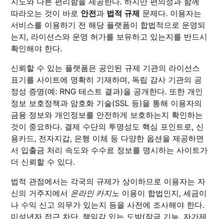
지노와 다른 편리함을 제공한다. 하지만 편의성과 함께
따라오는 것이 바로
안전
과
법적 규제
문제다. 이용자는
서비스를 이용하기 전 해당 플랫폼이 합법적으로 운영되
는지, 라이선스와 운영 허가를 보유하고 있는지를 반드시
확인해야 한다.
신뢰할 수 있는 플랫폼은 공인된 규제 기관의 라이선스
표기를 사이트에 명확히 기재하며, 독립 감사 기관의 공
정성 증명(예: RNG 테스트 결과)을 공개한다. 또한 개인
정보 보호정책과 암호화 기술(SSL 등)을 통해 이용자의
금융 정보와 개인정보를 안전하게 보호하는지 확인하는
것이 중요하다. 결제 수단의 투명성도 핵심 포인트로, 신
용카드, 전자지갑, 은행 이체 등 다양한 옵션을 제공하면
서 입출금 처리 속도와 수수료 정보를 명시하는 사이트가
더 신뢰할 수 있다.
법적 관점에서는 각국의 규제가 상이하므로 이용자는 자
신의 거주지에서
온라인 카지노
이용이 합법인지, 세금이
나 수익 신고 의무가 있는지 등을 사전에 조사해야 한다.
미성년자 접근 차단, 책임감 있는 도박(잠금 기능, 자가제