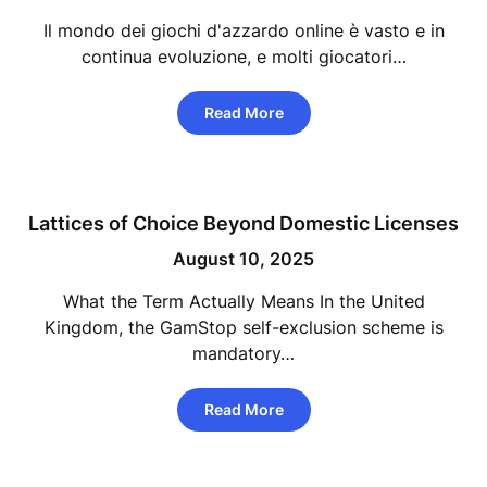
Il mondo dei giochi d'azzardo online è vasto e in
continua evoluzione, e molti giocatori…
Read More
Lattices of Choice Beyond Domestic Licenses
August 10, 2025
What the Term Actually Means In the United
Kingdom, the GamStop self-exclusion scheme is
mandatory…
Read More