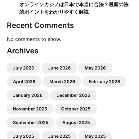
オンラインカジノは日本で本当に合法？最新の法
的ポイントをわかりやすく解説
Recent Comments
No comments to show.
Archives
July 2026
June 2026
May 2026
April 2026
March 2026
February 2026
January 2026
December 2025
November 2025
October 2025
September 2025
August 2025
July 2025
June 2025
May 2025