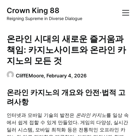
Skip
Crown King 88
to
content
Reigning Supreme in Diverse Dialogue
온라인 시대의 새로운 즐거움과
책임: 카지노사이트와 온라인 카
지노의 모든 것
CliffEMoore,
February 4, 2026
온라인 카지노의 개요와 안전·법적 고
려사항
인터넷과 모바일 기술의 발전은
온라인 카지노
를 일상 속
에서 쉽게 접할 수 있게 만들었다. 게임의 다양성, 실시간
딜러 시스템, 모바일 최적화 등은 전통적인 오프라인 카