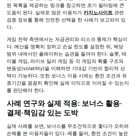
된 목록을 제공하는 링크를 참고하면 초기 필터링에 큰
도움이 된다. 실제로 많은 이용자가
카지노사이트
관련
검증 정보를 통해 안전한 선택을 한 사례가 보고되어 있
다.
게임 전략 측면에서는 자금관리와 리스크 통제가 핵심이
다. 예산을 명확히 정하고 손실 한도를 설정한 뒤, 해당
범위 내에서만 플레이하는 습관을 들여야 한다. 슬롯, 테
이블 게임, 라이브 딜러 게임 등 각 게임의 확률 구조와
변동성(volatility)을 이해하면 기대값 기반의 합리적 선
택이 가능하다. 또한 보너스 이용 시에는 환전 조건과 유
효기간을 꼼꼼히 확인해 실제 이익으로 이어질 수 있는지
를 판단해야 한다.
사례 연구와 실제 적용: 보너스 활용·
결제·책임감 있는 도박
실제 사례를 보면, 보너스를 무조건적으로 쫓다가 오히려
손해를 본 이용자들이 있다. 예를 들어, 환전 조건이 높은