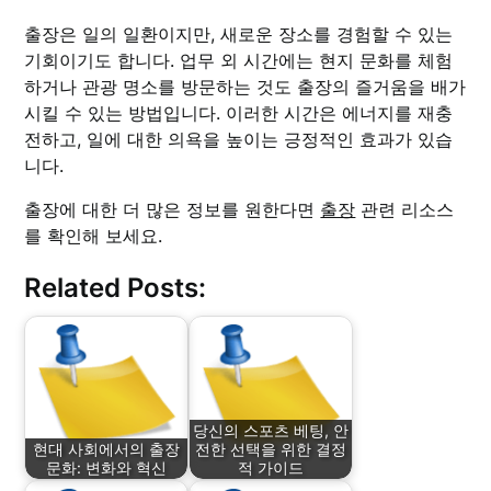
출장은 일의 일환이지만, 새로운 장소를 경험할 수 있는
기회이기도 합니다. 업무 외 시간에는 현지 문화를 체험
하거나 관광 명소를 방문하는 것도 출장의 즐거움을 배가
시킬 수 있는 방법입니다. 이러한 시간은 에너지를 재충
전하고, 일에 대한 의욕을 높이는 긍정적인 효과가 있습
니다.
출장에 대한 더 많은 정보를 원한다면
출장
관련 리소스
를 확인해 보세요.
Related Posts:
당신의 스포츠 베팅, 안
현대 사회에서의 출장
전한 선택을 위한 결정
문화: 변화와 혁신
적 가이드