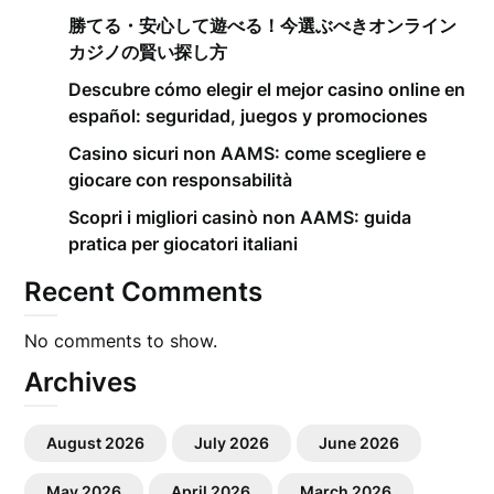
勝てる・安心して遊べる！今選ぶべきオンライン
カジノの賢い探し方
Descubre cómo elegir el mejor casino online en
español: seguridad, juegos y promociones
Casino sicuri non AAMS: come scegliere e
giocare con responsabilità
Scopri i migliori casinò non AAMS: guida
pratica per giocatori italiani
Recent Comments
No comments to show.
Archives
August 2026
July 2026
June 2026
May 2026
April 2026
March 2026