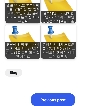
믿을 수 있는 토토사이
트를 구별하는 법: 법적
맥락, 보안 기준, 실제
블록체인으로 진화한
사례로 보는 핵심 체크
코인카지노: 속도·보안·
포인트
공정성의 새로운 표준
당신에게 딱 맞는 카지
온라인 시대의 새로운
노 사이트 찾기: 신뢰성
즐거움과 책임: 카지노
과 보상을 모두 잡는 실
사이트와 온라인 카지
전 가이드
노의 모든 것
Blog
Post
Previous post
navigation