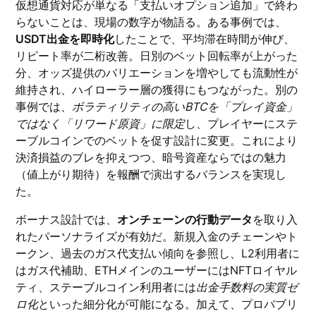
仮想通貨対応が単なる「支払いオプション追加」で終わ
らないことは、現場の数字が物語る。ある事例では、
USDT出金を即時化
したことで、平均滞在時間が伸び、
リピート率が二桁改善。日別のベット回転率が上がった
分、オッズ提供のバリエーションを増やしても流動性が
維持され、ハイローラー層の獲得にもつながった。別の
事例では、
ボラティリティの高いBTCを「プレイ資金」
ではなく「リワード原資」に限定
し、プレイヤーにステ
ーブルコインでのベットを促す設計に変更。これにより
決済損益のブレを抑えつつ、暗号資産ならではの魅力
（値上がり期待）を報酬で演出するバランスを実現し
た。
ボーナス設計では、
オンチェーンの行動データ
を取り入
れたパーソナライズが有効だ。新規入金のチェーンやト
ークン、過去のガス代支払い傾向を参照し、L2利用者に
はガス代補助、ETHメインのユーザーにはNFTロイヤル
ティ、ステーブルコイン利用者には
出金手数料の実質ゼ
ロ化
といった細分化が可能になる。加えて、プロバブリ