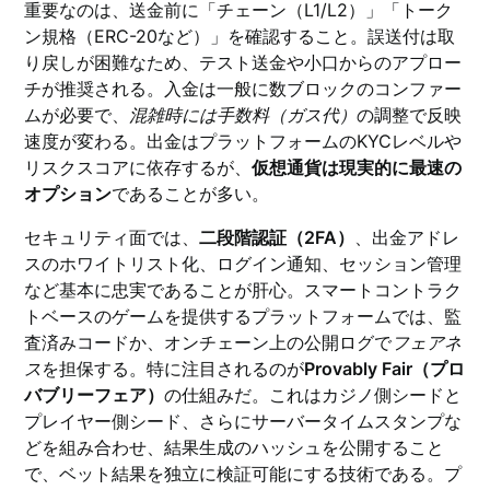
重要なのは、送金前に「チェーン（L1/L2）」「トーク
ン規格（ERC-20など）」を確認すること。誤送付は取
り戻しが困難なため、テスト送金や小口からのアプロー
チが推奨される。入金は一般に数ブロックのコンファー
ムが必要で、
混雑時には手数料（ガス代）
の調整で反映
速度が変わる。出金はプラットフォームのKYCレベルや
リスクスコアに依存するが、
仮想通貨は現実的に最速の
オプション
であることが多い。
セキュリティ面では、
二段階認証（2FA）
、出金アドレ
スのホワイトリスト化、ログイン通知、セッション管理
など基本に忠実であることが肝心。スマートコントラク
トベースのゲームを提供するプラットフォームでは、監
査済みコードか、オンチェーン上の公開ログで
フェアネ
ス
を担保する。特に注目されるのが
Provably Fair（プロ
バブリーフェア）
の仕組みだ。これはカジノ側シードと
プレイヤー側シード、さらにサーバータイムスタンプな
どを組み合わせ、結果生成のハッシュを公開すること
で、ベット結果を独立に検証可能にする技術である。プ