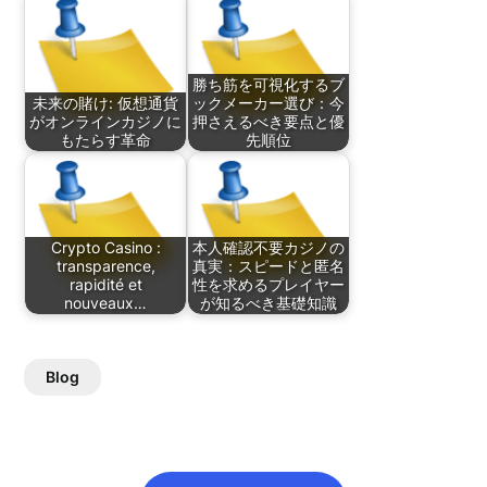
勝ち筋を可視化するブ
未来の賭け: 仮想通貨
ックメーカー選び：今
がオンラインカジノに
押さえるべき要点と優
もたらす革命
先順位
Crypto Casino :
本人確認不要カジノの
transparence,
真実：スピードと匿名
rapidité et
性を求めるプレイヤー
nouveaux…
が知るべき基礎知識
Blog
Post