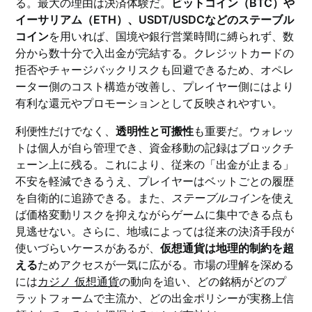
る。最大の理由は決済体験だ。
ビットコイン（BTC）や
イーサリアム（ETH）、USDT/USDCなどのステーブル
コイン
を用いれば、国境や銀行営業時間に縛られず、数
分から数十分で入出金が完結する。クレジットカードの
拒否やチャージバックリスクも回避できるため、オペレ
ーター側のコスト構造が改善し、プレイヤー側にはより
有利な還元やプロモーションとして反映されやすい。
利便性だけでなく、
透明性と可搬性
も重要だ。ウォレッ
トは個人が自ら管理でき、資金移動の記録はブロックチ
ェーン上に残る。これにより、従来の「出金が止まる」
不安を軽減できるうえ、プレイヤーはベットごとの履歴
を自衛的に追跡できる。また、
ステーブルコイン
を使え
ば価格変動リスクを抑えながらゲームに集中できる点も
見逃せない。さらに、地域によっては従来の決済手段が
使いづらいケースがあるが、
仮想通貨は地理的制約を超
える
ためアクセスが一気に広がる。市場の理解を深める
には
カジノ 仮想通貨
の動向を追い、どの銘柄がどのプ
ラットフォームで主流か、どの出金ポリシーが実務上信