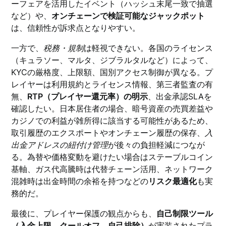
ーフェアを活用したイベント（ハッシュ末尾一致で抽選
など）や、
オンチェーンで検証可能なジャックポット
は、信頼性が訴求点となりやすい。
一方で、
税務・規制
は軽視できない。各国のライセンス
（キュラソー、マルタ、ジブラルタルなど）によって、
KYCの厳格度、上限額、国別アクセス制御が異なる。プ
レイヤーは利用規約とライセンス情報、第三者監査の有
無、
RTP（プレイヤー還元率）の明示
、出金承認SLAを
確認したい。日本居住者の場合、暗号資産の売買差益や
カジノでの利益が雑所得に該当する可能性があるため、
取引履歴のエクスポートやオンチェーン履歴の保存、
入
出金アドレスの紐付け管理
が後々の負担軽減につなが
る。為替や価格変動を避けたい場合はステーブルコイン
基軸、ガス代高騰時は代替チェーン活用、ネットワーク
混雑時は出金時間の余裕を持つなどの
リスク最適化
も実
務的だ。
最後に、プレイヤー保護の観点からも、
自己制限ツール
（入金上限、クールオフ、自己排除）
が実装されたプラ