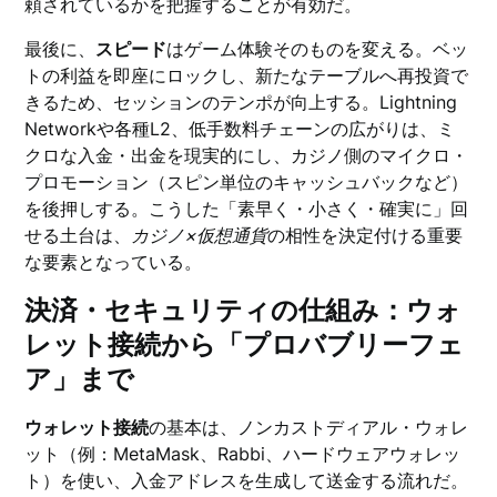
頼されているかを把握することが有効だ。
最後に、
スピード
はゲーム体験そのものを変える。ベッ
トの利益を即座にロックし、新たなテーブルへ再投資で
きるため、セッションのテンポが向上する。Lightning
Networkや各種L2、低手数料チェーンの広がりは、ミ
クロな入金・出金を現実的にし、カジノ側のマイクロ・
プロモーション（スピン単位のキャッシュバックなど）
を後押しする。こうした「素早く・小さく・確実に」回
せる土台は、
カジノ×仮想通貨
の相性を決定付ける重要
な要素となっている。
決済・セキュリティの仕組み：ウォ
レット接続から「プロバブリーフェ
ア」まで
ウォレット接続
の基本は、ノンカストディアル・ウォレ
ット（例：MetaMask、Rabbi、ハードウェアウォレッ
ト）を使い、入金アドレスを生成して送金する流れだ。