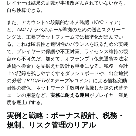
レイヤーは結果の乱数が事後改ざんされていないかを、
自ら検算できる。
また、アカウントの段階的な本人確認（KYCティア）
と、
AML/トラベルルール
準拠のための送金スクリーニ
ングは、主要プラットフォームでは標準化が進んでい
る。これは匿名性と透明性のバランスを取るための実装
で、プレイヤーの保護や不正対策、ライセンス維持の観
点から不可欠だ。加えて、オフランプ（仮想通貨を法定
通貨へ換金）を見据えた設計も重要になる。税務・会計
上の記録を残しやすくするダッシュボードや、出金通貨
の
分散（BTC/ETH/ステーブルコイン）
による価格変動
耐性の確保、ネットワーク手数料が高騰した際の代替チ
ェーンの用意など、
実務に耐える運用
がプレイヤー満足
度を底上げする。
実例と戦略：ボーナス設計、税務・
規制、リスク管理のリアル