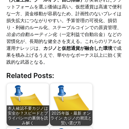
ットフォームを選ぶ価値は高い。仮想通貨は高速で便利
な一方、資金移動が容易なため、計画性のないプレイは
損失拡大につながりやすい。予算管理の可視化、損切
り・利確のルール化、ステーブルコインでの原資管理、
出金の自動ルーティン化
（一定利益で自動出金）などの
習慣化が、長期的な健全さを支える。これらのリアルな
運用ナレッジは、
カジノと仮想通貨が融合した環境
で成
果を積み上げるうえで、華やかなボーナス以上に効く実
践的な武器となる。
Related Posts:
本人確認不要カジノは
安全か？スピードとプ
2025年版・最新 オン
ライバシーの裏側を読
ライン カジノの潮流と
み解く
賢い選び方