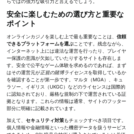
らではの強力な吸引力と言えるでしょう。
安全に楽しむための選び方と重要な
ポイント
オンラインカジノを楽しむ上で最も重要なことは、
信頼
できるプラットフォームを選ぶ
ことです。残念ながら、
インターネット上には違法な運営を行ったり、プレイヤ
ー保護の意識が欠如していたりするサイトも存在しま
す。安全で公平なゲーム体験を求めるのであれば、まず
はその運営元が
正規の賭博ライセンス
を取得しているか
を確認することが第一歩です。マルタ（MGA）、キュ
ラソー、イギリス（UKGC）などのライセンスは国際的
に認知されており、厳格な規制の下で運営されている証
拠となります。これらの情報は通常、サイトのフッター
部分に明確に記載されています。
加えて、
セキュリティ対策
もチェックすべき項目です。
個人情報や金融情報といった機密データを扱うサービス