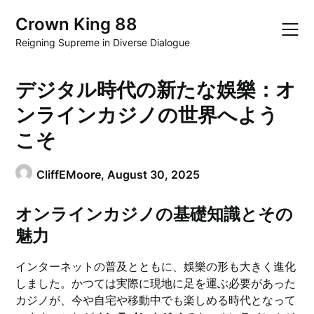
Skip
Crown King 88
to
content
Reigning Supreme in Diverse Dialogue
デジタル時代の新たな娛樂：オ
ンラインカジノの世界へよう
こそ
CliffEMoore,
August 30, 2025
オンラインカジノの基礎知識とその
魅力
インターネットの普及とともに、娛樂の形も大きく進化
しました。かつては実際に現地に足を運ぶ必要があった
カジノが、今や自宅や移動中でも楽しめる時代となって