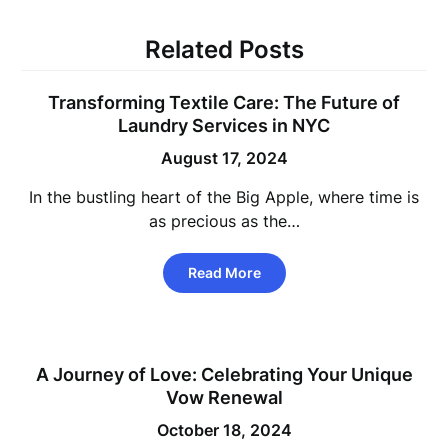
Related Posts
Transforming Textile Care: The Future of
Laundry Services in NYC
August 17, 2024
In the bustling heart of the Big Apple, where time is
as precious as the…
Read More
A Journey of Love: Celebrating Your Unique
Vow Renewal
October 18, 2024