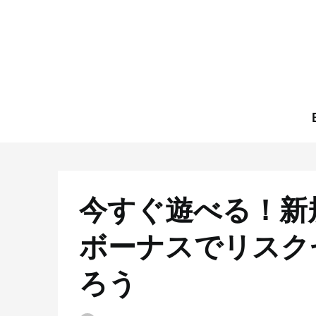
Skip
to
content
今すぐ遊べる！新
ボーナスでリスク
ろう