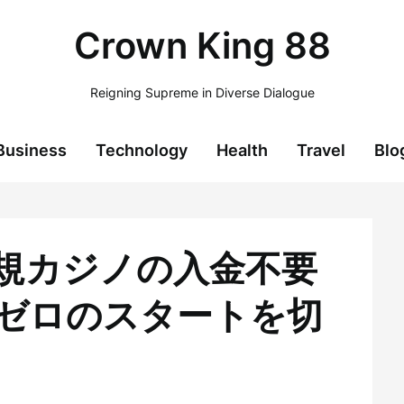
Crown King 88
Reigning Supreme in Diverse Dialogue
Business
Technology
Health
Travel
Blo
規カジノの入金不要
ゼロのスタートを切