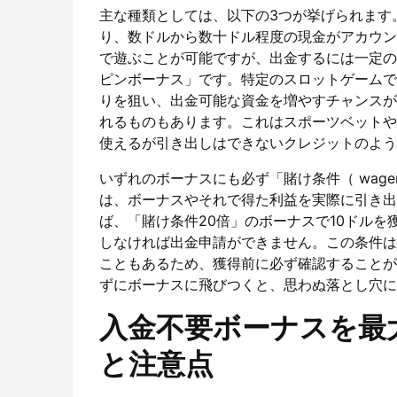
主な種類としては、以下の3つが挙げられます
り、数ドルから数十ドル程度の現金がアカウン
で遊ぶことが可能ですが、出金するには一定の
ピンボーナス」です。特定のスロットゲームで
りを狙い、出金可能な資金を増やすチャンスが
れるものもあります。これはスポーツベットや
使えるが引き出しはできないクレジットのよう
いずれのボーナスにも必ず「賭け条件（ wagerin
は、ボーナスやそれで得た利益を実際に引き出
ば、「賭け条件20倍」のボーナスで10ドルを獲得
しなければ出金申請ができません。この条件は
こともあるため、獲得前に必ず確認することが
ずにボーナスに飛びつくと、思わぬ落とし穴に
入金不要ボーナスを最
と注意点