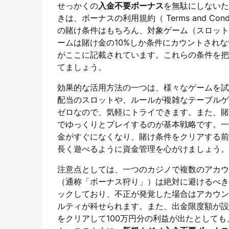
せっかくの
入金不要ボーナス
を無駄にしないた
きは、ボーナスの利用規約（ Terms and Condi
の賭け条件はもちろん、対象ゲーム（スロット
ームは賭け金の10%しか条件にカウントされ
がここに記載されています。これらの条件を把
てましょう。
効果的な活用方法の一つは、様々なゲームを試
配当のスロットや、ルールが複雑なテーブルゲ
ゼロなので、気軽にトライできます。また、賭
でゆっくりとプレイするのが基本戦略です。一
金がすぐになくなり、賭け条件をクリアする前
長く遊べるように資金管理を心がけましょう。
注意点としては、一つのカジノで複数のアカウ
（通称「ボーナス狩り」）は絶対に避けるべき
ックしており、不正が発覚した場合はアカウン
ルティが科せられます。また、出金限度額が設
をクリアして100万円分の利益が出たとして