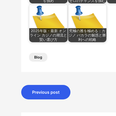
を掴め
ゼロのチャンスを掴む
2025年版・最新 オン
究極の雅を極める：カ
ライン カジノの潮流と
ジノ バカラの魅惑と勝
賢い選び方
利への戦略
Blog
Post
Previous post
navigation