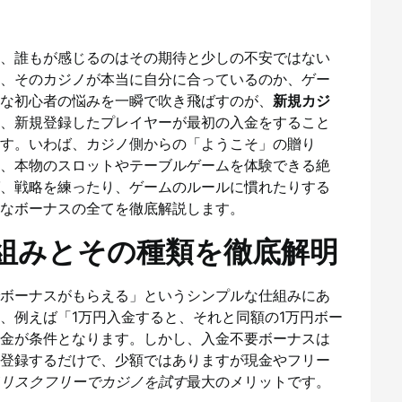
、誰もが感じるのはその期待と少しの不安ではない
、そのカジノが本当に自分に合っているのか、ゲー
な初心者の悩みを一瞬で吹き飛ばすのが、
新規カジ
、新規登録したプレイヤーが最初の入金をすること
す。いわば、カジノ側からの「ようこそ」の贈り
、本物のスロットやテーブルゲームを体験できる絶
、戦略を練ったり、ゲームのルールに慣れたりする
なボーナスの全てを徹底解説します。
組みとその種類を徹底解明
ボーナスがもらえる」というシンプルな仕組みにあ
、例えば「1万円入金すると、それと同額の1万円ボー
金が条件となります。しかし、入金不要ボーナスは
登録するだけで、少額ではありますが現金やフリー
リスクフリーでカジノを試す
最大のメリットです。