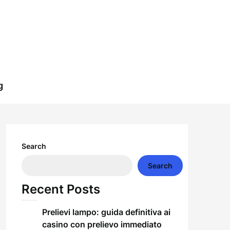
g
Search
Search
Recent Posts
Prelievi lampo: guida definitiva ai
casino con prelievo immediato