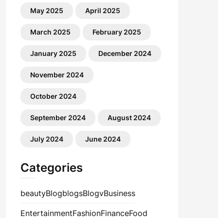
May 2025
April 2025
March 2025
February 2025
January 2025
December 2024
November 2024
October 2024
September 2024
August 2024
July 2024
June 2024
Categories
beauty
Blog
blogs
Blogv
Business
Entertainment
Fashion
Finance
Food