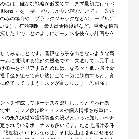
めには、確かな戦略が必要です。まず最初に行うべ
tions ）を
一字一句しっかりと読むこと
です。先述
のみの場合や、ブラックジャックなどのテーブルゲ
ない等）、有効期限、最大出金限度額など、重要な情報
握した上で、どのようにボーナスを使うか計画を立
してみることです。普段なら手を出さないような高
ームに挑戦する絶好の機会です。失敗しても元手は
け条件をクリアするためには、なるべく低い賭け金
攫千金を狙って高い賭け金で一気に勝負すると、資
に終了してしまうリスクが高まります。忍耐強く、
ントを作成してボーナスを濫用しようとする行為
です。カジノ側はIPアドレスや個人情報を厳重にチェ
トの永久凍結や獲得資金の没収といった厳しいペナ
定されているボーナスも多いです。たとえ賭け条件
も、限度額が50ドルならば、それ以上は引き出せませ