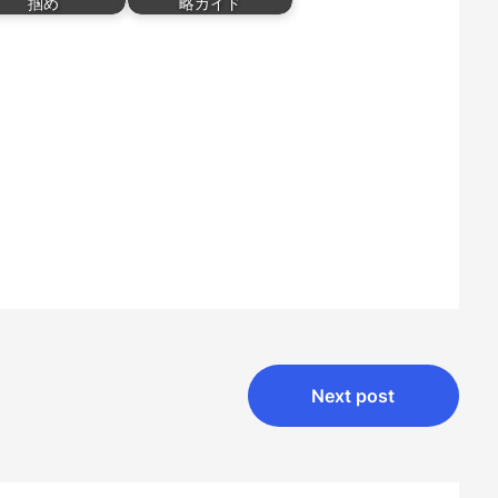
掴め
略ガイド
Next post