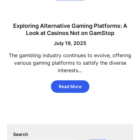
Exploring Alternative Gaming Platforms: A
Look at Casinos Not on GamStop
July 19, 2025
The gambling industry continues to evolve, offering
various gaming platforms to satisfy the diverse
interests…
Read More
Search