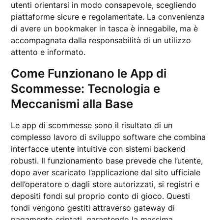
utenti orientarsi in modo consapevole, scegliendo
piattaforme sicure e regolamentate. La convenienza
di avere un bookmaker in tasca è innegabile, ma è
accompagnata dalla responsabilità di un utilizzo
attento e informato.
Come Funzionano le App di
Scommesse: Tecnologia e
Meccanismi alla Base
Le app di scommesse sono il risultato di un
complesso lavoro di sviluppo software che combina
interfacce utente intuitive con sistemi backend
robusti. Il funzionamento base prevede che l’utente,
dopo aver scaricato l’applicazione dal sito ufficiale
dell’operatore o dagli store autorizzati, si registri e
depositi fondi sul proprio conto di gioco. Questi
fondi vengono gestiti attraverso gateway di
pagamento criptati, garantendo la massima