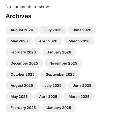
No comments to show.
Archives
August 2026
July 2026
June 2026
May 2026
April 2026
March 2026
February 2026
January 2026
December 2025
November 2025
October 2025
September 2025
August 2025
July 2025
June 2025
May 2025
April 2025
March 2025
February 2025
January 2025