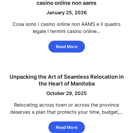
casino online non aams
January 25, 2026
Cosa sono i casino online non AAMS e il quadro
legale I termini casino online…
Read More
Unpacking the Art of Seamless Relocation in
the Heart of Manitoba
October 29, 2025
Relocating across town or across the province
deserves a plan that protects your time, budget,…
Read More