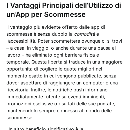
I Vantaggi Principali dell’Utilizzo di
un’App per Scommesse
Il vantaggio più evidente offerto dalle app di
scommesse è senza dubbio la
comodità
e
l’accessibilità. Poter scommettere ovunque ci si trovi
– a casa, in viaggio, o anche durante una pausa al
lavoro – ha eliminato ogni barriera fisica e
temporale. Questa libertà si traduce in una maggiore
opportunità di cogliere le quote migliori nel
momento esatto in cui vengono pubblicate, senza
dover aspettare di raggiungere un computer o una
ricevitoria. Inoltre, le notifiche push informano
immediatamente l’utente su eventi imminenti,
promozioni esclusive o risultati delle sue puntate,
mantenendolo sempre connesso al mondo delle
scommesse.
Un altro beneficio significativo è la