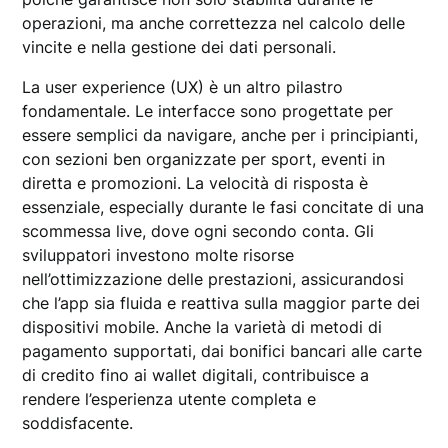
operazioni, ma anche correttezza nel calcolo delle
vincite e nella gestione dei dati personali.
La user experience (UX) è un altro pilastro
fondamentale. Le interfacce sono progettate per
essere semplici da navigare, anche per i principianti,
con sezioni ben organizzate per sport, eventi in
diretta e promozioni. La velocità di risposta è
essenziale, especially durante le fasi concitate di una
scommessa live, dove ogni secondo conta. Gli
sviluppatori investono molte risorse
nell’ottimizzazione delle prestazioni, assicurandosi
che l’app sia fluida e reattiva sulla maggior parte dei
dispositivi mobile. Anche la varietà di metodi di
pagamento supportati, dai bonifici bancari alle carte
di credito fino ai wallet digitali, contribuisce a
rendere l’esperienza utente completa e
soddisfacente.