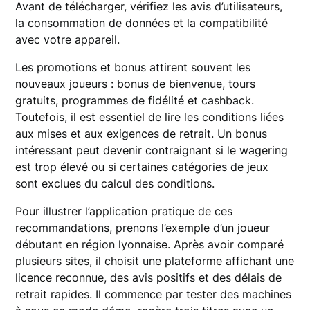
Avant de télécharger, vérifiez les avis d’utilisateurs,
la consommation de données et la compatibilité
avec votre appareil.
Les promotions et bonus attirent souvent les
nouveaux joueurs : bonus de bienvenue, tours
gratuits, programmes de fidélité et cashback.
Toutefois, il est essentiel de lire les conditions liées
aux mises et aux exigences de retrait. Un bonus
intéressant peut devenir contraignant si le wagering
est trop élevé ou si certaines catégories de jeux
sont exclues du calcul des conditions.
Pour illustrer l’application pratique de ces
recommandations, prenons l’exemple d’un joueur
débutant en région lyonnaise. Après avoir comparé
plusieurs sites, il choisit une plateforme affichant une
licence reconnue, des avis positifs et des délais de
retrait rapides. Il commence par tester des machines