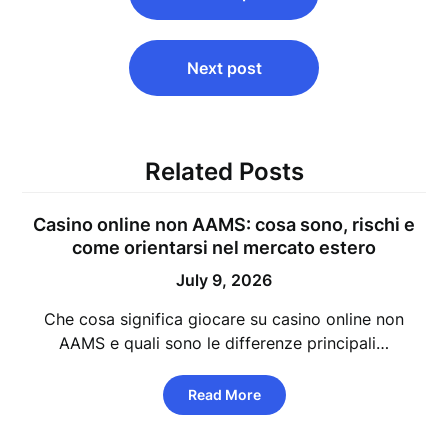
Next post
Related Posts
Casino online non AAMS: cosa sono, rischi e
come orientarsi nel mercato estero
July 9, 2026
Che cosa significa giocare su casino online non
AAMS e quali sono le differenze principali…
Read More