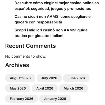
Descubre cómo elegir el mejor casino online en
español: seguridad, juegos y promociones
Casino sicuri non AAMS: come scegliere e
giocare con responsabilità
Scopri i migliori casinò non AAMS: guida
pratica per giocatori italiani
Recent Comments
No comments to show.
Archives
August 2026
July 2026
June 2026
May 2026
April 2026
March 2026
February 2026
January 2026