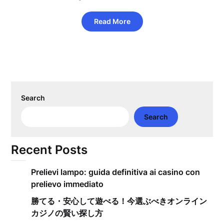
Read More
Search
Search
Recent Posts
Prelievi lampo: guida definitiva ai casino con
prelievo immediato
勝てる・安心して遊べる！今選ぶべきオンライン
カジノの賢い探し方