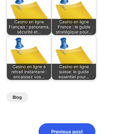
Casino en ligne
Casino en ligne
Français : panorama,
France : le guide
sécurité et…
stratégique pour…
Casino en ligne à
Casino en ligne
retrait instantané :
suisse: le guide
encaissez vos…
essentiel pour…
Blog
Post
Previous post
navigation