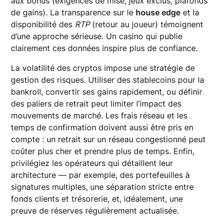
aux bonus (exigences de mise, jeux exclus, plafonds
de gains). La transparence sur le
house edge
et la
disponibilité des
RTP
(retour au joueur) témoignent
d’une approche sérieuse. Un casino qui publie
clairement ces données inspire plus de confiance.
La volatilité des cryptos impose une stratégie de
gestion des risques. Utiliser des stablecoins pour la
bankroll, convertir ses gains rapidement, ou définir
des paliers de retrait peut limiter l’impact des
mouvements de marché. Les frais réseau et les
temps de confirmation doivent aussi être pris en
compte : un retrait sur un réseau congestionné peut
coûter plus cher et prendre plus de temps. Enfin,
privilégiez les opérateurs qui détaillent leur
architecture — par exemple, des portefeuilles à
signatures multiples, une séparation stricte entre
fonds clients et trésorerie, et, idéalement, une
preuve de réserves régulièrement actualisée.