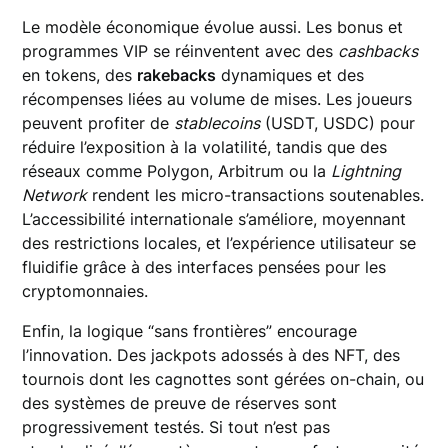
Le modèle économique évolue aussi. Les bonus et
programmes VIP se réinventent avec des
cashbacks
en tokens, des
rakebacks
dynamiques et des
récompenses liées au volume de mises. Les joueurs
peuvent profiter de
stablecoins
(USDT, USDC) pour
réduire l’exposition à la volatilité, tandis que des
réseaux comme Polygon, Arbitrum ou la
Lightning
Network
rendent les micro-transactions soutenables.
L’accessibilité internationale s’améliore, moyennant
des restrictions locales, et l’expérience utilisateur se
fluidifie grâce à des interfaces pensées pour les
cryptomonnaies.
Enfin, la logique “sans frontières” encourage
l’innovation. Des jackpots adossés à des NFT, des
tournois dont les cagnottes sont gérées on-chain, ou
des systèmes de preuve de réserves sont
progressivement testés. Si tout n’est pas