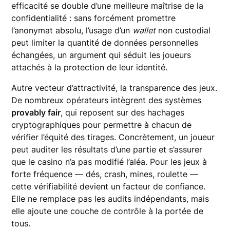
efficacité se double d’une meilleure maîtrise de la
confidentialité : sans forcément promettre
l’anonymat absolu, l’usage d’un
wallet
non custodial
peut limiter la quantité de données personnelles
échangées, un argument qui séduit les joueurs
attachés à la protection de leur identité.
Autre vecteur d’attractivité, la transparence des jeux.
De nombreux opérateurs intègrent des systèmes
provably fair
, qui reposent sur des hachages
cryptographiques pour permettre à chacun de
vérifier l’équité des tirages. Concrètement, un joueur
peut auditer les résultats d’une partie et s’assurer
que le casino n’a pas modifié l’aléa. Pour les jeux à
forte fréquence — dés, crash, mines, roulette —
cette vérifiabilité devient un facteur de confiance.
Elle ne remplace pas les audits indépendants, mais
elle ajoute une couche de contrôle à la portée de
tous.