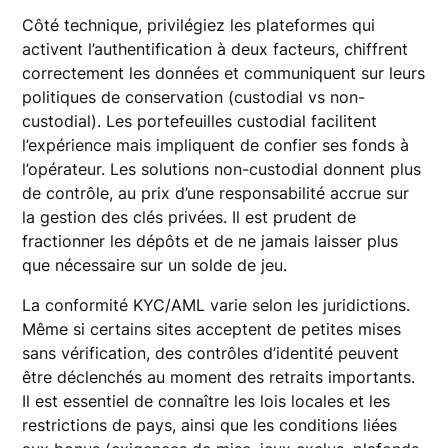
Côté technique, privilégiez les plateformes qui
activent l’authentification à deux facteurs, chiffrent
correctement les données et communiquent sur leurs
politiques de conservation (custodial vs non-
custodial). Les portefeuilles custodial facilitent
l’expérience mais impliquent de confier ses fonds à
l’opérateur. Les solutions non-custodial donnent plus
de contrôle, au prix d’une responsabilité accrue sur
la gestion des clés privées. Il est prudent de
fractionner les dépôts et de ne jamais laisser plus
que nécessaire sur un solde de jeu.
La conformité KYC/AML varie selon les juridictions.
Même si certains sites acceptent de petites mises
sans vérification, des contrôles d’identité peuvent
être déclenchés au moment des retraits importants.
Il est essentiel de connaître les lois locales et les
restrictions de pays, ainsi que les conditions liées