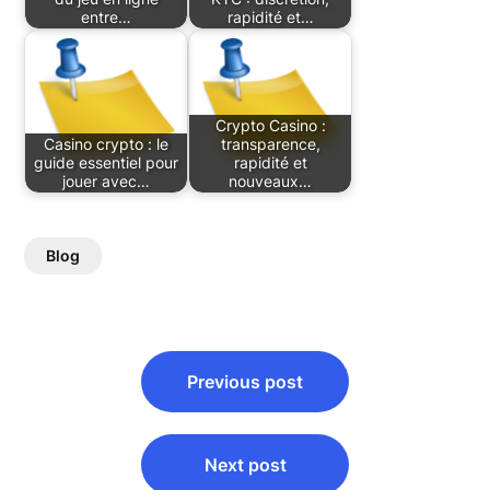
entre…
rapidité et…
Crypto Casino :
Casino crypto : le
transparence,
guide essentiel pour
rapidité et
jouer avec…
nouveaux…
Blog
Post
Previous post
navigation
Next post