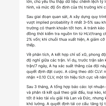
lớn, chủ yếu thu thập dữ liệu: chênh lệch tỷ
hình, và mức độ ổn định của thị trường khi 
Sau giai đoạn quan sát, A xây dựng quy trìn
vượt implied probability ít nhất 3–5% sau kh
trường có thanh khoản tốt hơn. A tránh kèo
đồng thời kiểm tra nguồn tin từ HLV/trang c
2% vốn; khi chuỗi thua xuất hiện, A giảm cỡ
thếp.
Về phân tích, A kết hợp chỉ số xG, phong độ
độ nghỉ giữa các trận. Ví dụ, trước trận sân
trận/7 ngày, A hạ xác suất thắng của đội nà
quyết định đặt cược. A cũng theo dõi CLV: nế
nhận +0.10 CLV, một tín hiệu tích cực về năn
Sau 3 tháng, A tổng hợp báo cáo: lợi nhuận g
và phân rã kết quả theo giải đấu, loại kèo, 
tốt ở kèo tài xỉu giải Hà Lan và Đức, nhưng
khó lường. A quyết định tái cơ cấu: tăng tỷ 