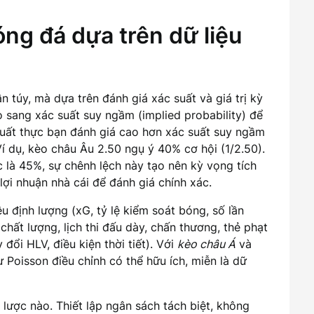
ng đá dựa trên dữ liệu
n túy, mà dựa trên đánh giá xác suất và giá trị kỳ
o sang xác suất suy ngầm (implied probability) để
 suất thực bạn đánh giá cao hơn xác suất suy ngầm
Ví dụ, kèo châu Âu 2.50 ngụ ý 40% cơ hội (1/2.50).
 là 45%, sự chênh lệch này tạo nên kỳ vọng tích
 lợi nhuận nhà cái để đánh giá chính xác.
u định lượng (xG, tỷ lệ kiểm soát bóng, số lần
hất lượng, lịch thi đấu dày, chấn thương, thẻ phạt
y đổi HLV, điều kiện thời tiết). Với
kèo châu Á
và
ư Poisson điều chỉnh có thể hữu ích, miễn là dữ
 lược nào. Thiết lập ngân sách tách biệt, không