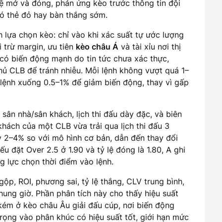
 lệ mở và đóng, phản ứng kèo trước thông tin đội
có thẻ đỏ hay bàn thắng sớm.
h lựa chọn kèo: chỉ vào khi xác suất tự ước lượng
i trừ margin, ưu tiên
kèo châu Á
và tài xỉu nơi thị
 có biến động mạnh do tin tức chưa xác thực,
hủ CLB để tránh nhiễu. Mỗi lệnh không vượt quá 1–
 lệnh xuống 0.5–1% để giảm biến động, thay vì gấp
 sân nhà/sân khách, lịch thi đấu dày đặc, và biên
 khách của một CLB vừa trải qua lịch thi đấu 3
y 2–4% so với mô hình cơ bản, dẫn đến thay đổi
u đặt Over 2.5 ở 1.90 và tỷ lệ đóng là 1.80, A ghi
g lực chọn thời điểm vào lệnh.
ộp, ROI, phương sai, tỷ lệ thắng, CLV trung bình,
khung giờ. Phần phân tích này cho thấy hiệu suất
 kém ở kèo châu Âu giải đấu cúp, nơi biến động
trọng vào phân khúc có hiệu suất tốt, giới hạn mức