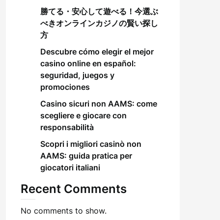
勝てる・安心して遊べる！今選ぶ
べきオンラインカジノの賢い探し
方
Descubre cómo elegir el mejor
casino online en español:
seguridad, juegos y
promociones
Casino sicuri non AAMS: come
scegliere e giocare con
responsabilità
Scopri i migliori casinò non
AAMS: guida pratica per
giocatori italiani
Recent Comments
No comments to show.