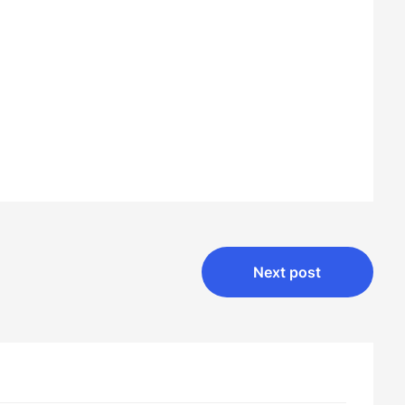
Next post