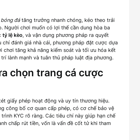
 bóng đá
tăng trưởng nhanh chóng, kéo theo trải
. Người chơi muốn có lợi thế cần dung hòa ba
úc
tỷ lệ kèo
, và vận dụng phương pháp ra quyết
êu chí đánh giá nhà cái, phương pháp đặt cược dựa
ời chơi tăng khả năng kiểm soát và tối ưu hóa kết
i trí lành mạnh và tuân thủ pháp luật địa phương.
lựa chọn trang cá cược
ét giấy phép hoạt động và uy tín thương hiệu.
g công bố cơ quan cấp phép, có cơ chế bảo vệ
 trình KYC rõ ràng. Các tiêu chí này giúp hạn chế
anh chấp rút tiền, vốn là vấn đề cốt tử khi tham