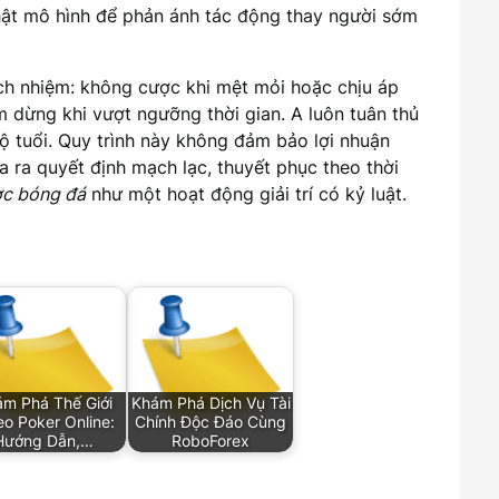
hật mô hình để phản ánh tác động thay người sớm
ách nhiệm: không cược khi mệt mỏi hoặc chịu áp
m dừng khi vượt ngưỡng thời gian. A luôn tuân thủ
ộ tuổi. Quy trình này không đảm bảo lợi nhuận
a ra quyết định mạch lạc, thuyết phục theo thời
ợc bóng đá
như một hoạt động giải trí có kỷ luật.
m Phá Thế Giới
Khám Phá Dịch Vụ Tài
eo Poker Online:
Chính Độc Đáo Cùng
Hướng Dẫn,…
RoboForex