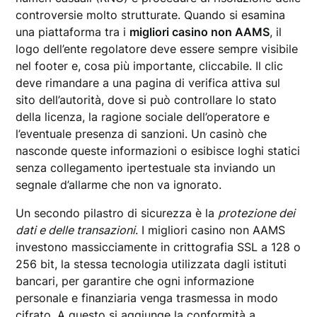
controversie molto strutturate. Quando si esamina
una piattaforma tra i
migliori casino non AAMS
, il
logo dell’ente regolatore deve essere sempre visibile
nel footer e, cosa più importante, cliccabile. Il clic
deve rimandare a una pagina di verifica attiva sul
sito dell’autorità, dove si può controllare lo stato
della licenza, la ragione sociale dell’operatore e
l’eventuale presenza di sanzioni. Un casinò che
nasconde queste informazioni o esibisce loghi statici
senza collegamento ipertestuale sta inviando un
segnale d’allarme che non va ignorato.
Un secondo pilastro di sicurezza è la
protezione dei
dati e delle transazioni
. I migliori casino non AAMS
investono massicciamente in crittografia SSL a 128 o
256 bit, la stessa tecnologia utilizzata dagli istituti
bancari, per garantire che ogni informazione
personale e finanziaria venga trasmessa in modo
cifrato. A questo si aggiunge la conformità a