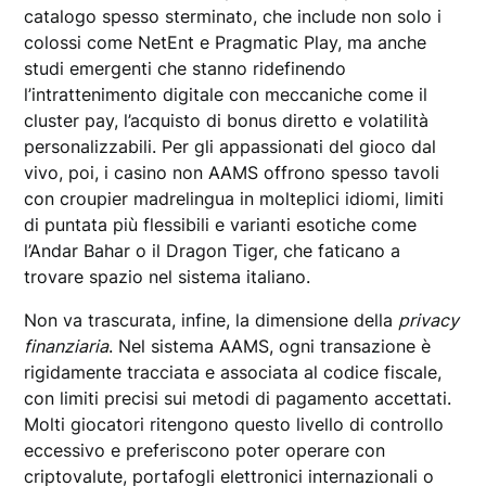
catalogo spesso sterminato, che include non solo i
colossi come NetEnt e Pragmatic Play, ma anche
studi emergenti che stanno ridefinendo
l’intrattenimento digitale con meccaniche come il
cluster pay, l’acquisto di bonus diretto e volatilità
personalizzabili. Per gli appassionati del gioco dal
vivo, poi, i casino non AAMS offrono spesso tavoli
con croupier madrelingua in molteplici idiomi, limiti
di puntata più flessibili e varianti esotiche come
l’Andar Bahar o il Dragon Tiger, che faticano a
trovare spazio nel sistema italiano.
Non va trascurata, infine, la dimensione della
privacy
finanziaria
. Nel sistema AAMS, ogni transazione è
rigidamente tracciata e associata al codice fiscale,
con limiti precisi sui metodi di pagamento accettati.
Molti giocatori ritengono questo livello di controllo
eccessivo e preferiscono poter operare con
criptovalute, portafogli elettronici internazionali o