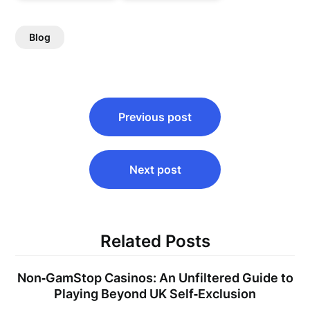
Blog
Post
Previous post
navigation
Next post
Related Posts
Non‑GamStop Casinos: An Unfiltered Guide to
Playing Beyond UK Self‑Exclusion