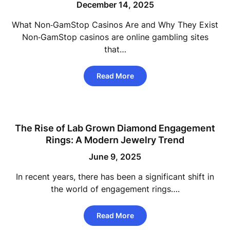
December 14, 2025
What Non‑GamStop Casinos Are and Why They Exist
Non‑GamStop casinos are online gambling sites
that…
Read More
The Rise of Lab Grown Diamond Engagement
Rings: A Modern Jewelry Trend
June 9, 2025
In recent years, there has been a significant shift in
the world of engagement rings….
Read More