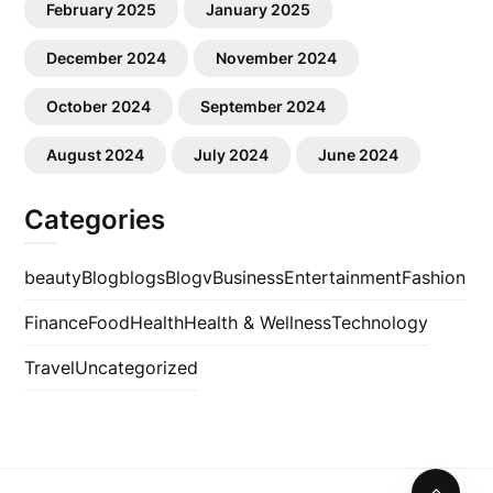
February 2025
January 2025
December 2024
November 2024
October 2024
September 2024
August 2024
July 2024
June 2024
Categories
beauty
Blog
blogs
Blogv
Business
Entertainment
Fashion
Finance
Food
Health
Health & Wellness
Technology
Travel
Uncategorized