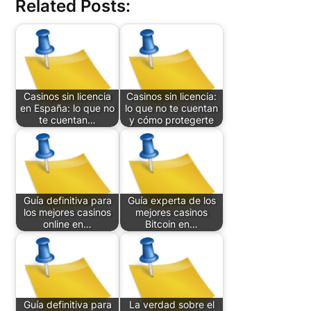
Related Posts:
Casinos sin licencia
Casinos sin licencia:
en España: lo que no
lo que no te cuentan
te cuentan…
y cómo protegerte
Guía definitiva para
Guía experta de los
los mejores casinos
mejores casinos
online en…
Bitcoin en…
Guía definitiva para
La verdad sobre el