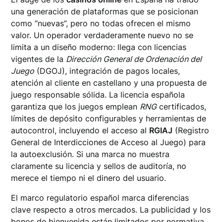
una generación de plataformas que se posicionan
como “nuevas”, pero no todas ofrecen el mismo
valor. Un operador verdaderamente nuevo no se
limita a un diseño moderno: llega con licencias
vigentes de la
Dirección General de Ordenación del
Juego
(DGOJ), integración de pagos locales,
atención al cliente en castellano y una propuesta de
juego responsable sólida. La licencia española
garantiza que los juegos emplean
RNG
certificados,
límites de depósito configurables y herramientas de
autocontrol, incluyendo el acceso al
RGIAJ
(Registro
General de Interdicciones de Acceso al Juego) para
la autoexclusión. Si una marca no muestra
claramente su licencia y sellos de auditoría, no
merece el tiempo ni el dinero del usuario.
El marco regulatorio español marca diferencias
clave respecto a otros mercados. La publicidad y los
bonos de bienvenida están limitados por normativa,