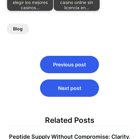
elegir los mejores
casino online sin
casinos…
licencia en…
Blog
Post
Previous post
navigation
Next post
Related Posts
Peptide Supply Without Compromise: Clarity,