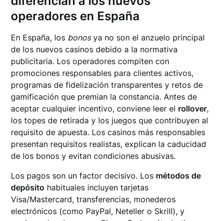
diferencian a los nuevos
operadores en España
En España, los
bonos
ya no son el anzuelo principal
de los nuevos casinos debido a la normativa
publicitaria. Los operadores compiten con
promociones responsables para clientes activos,
programas de fidelización transparentes y retos de
gamificación que premian la constancia. Antes de
aceptar cualquier incentivo, conviene leer el
rollover
,
los topes de retirada y los juegos que contribuyen al
requisito de apuesta. Los casinos más responsables
presentan requisitos realistas, explican la caducidad
de los bonos y evitan condiciones abusivas.
Los pagos son un factor decisivo. Los
métodos de
depósito
habituales incluyen tarjetas
Visa/Mastercard, transferencias, monederos
electrónicos (como PayPal, Neteller o Skrill), y