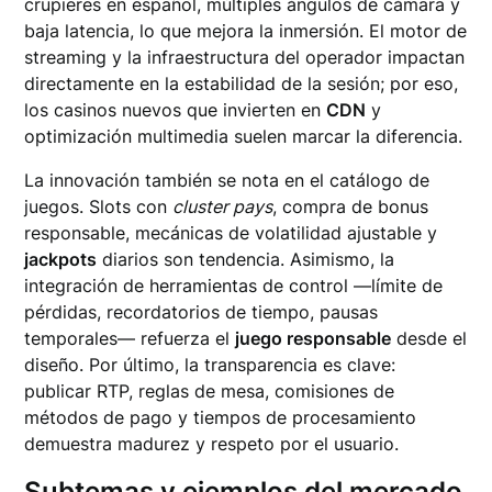
crupieres en español, múltiples ángulos de cámara y
baja latencia, lo que mejora la inmersión. El motor de
streaming y la infraestructura del operador impactan
directamente en la estabilidad de la sesión; por eso,
los casinos nuevos que invierten en
CDN
y
optimización multimedia suelen marcar la diferencia.
La innovación también se nota en el catálogo de
juegos. Slots con
cluster pays
, compra de bonus
responsable, mecánicas de volatilidad ajustable y
jackpots
diarios son tendencia. Asimismo, la
integración de herramientas de control —límite de
pérdidas, recordatorios de tiempo, pausas
temporales— refuerza el
juego responsable
desde el
diseño. Por último, la transparencia es clave:
publicar RTP, reglas de mesa, comisiones de
métodos de pago y tiempos de procesamiento
demuestra madurez y respeto por el usuario.
Subtemas y ejemplos del mercado