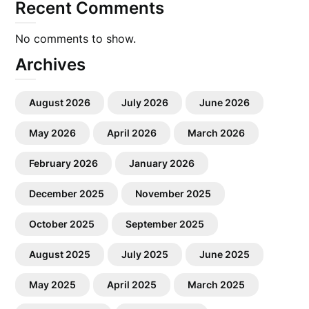
Recent Comments
No comments to show.
Archives
August 2026
July 2026
June 2026
May 2026
April 2026
March 2026
February 2026
January 2026
December 2025
November 2025
October 2025
September 2025
August 2025
July 2025
June 2025
May 2025
April 2025
March 2025