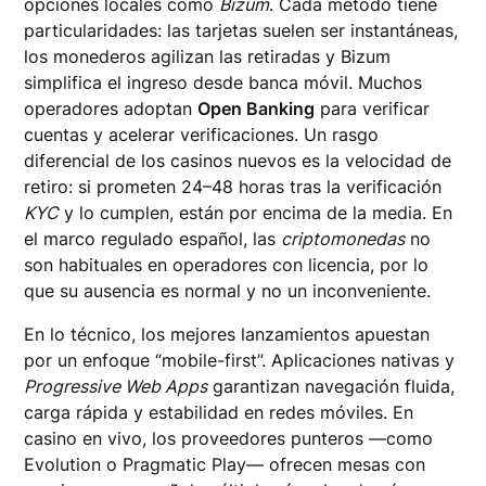
opciones locales como
Bizum
. Cada método tiene
particularidades: las tarjetas suelen ser instantáneas,
los monederos agilizan las retiradas y Bizum
simplifica el ingreso desde banca móvil. Muchos
operadores adoptan
Open Banking
para verificar
cuentas y acelerar verificaciones. Un rasgo
diferencial de los casinos nuevos es la velocidad de
retiro: si prometen 24–48 horas tras la verificación
KYC
y lo cumplen, están por encima de la media. En
el marco regulado español, las
criptomonedas
no
son habituales en operadores con licencia, por lo
que su ausencia es normal y no un inconveniente.
En lo técnico, los mejores lanzamientos apuestan
por un enfoque “mobile-first”. Aplicaciones nativas y
Progressive Web Apps
garantizan navegación fluida,
carga rápida y estabilidad en redes móviles. En
casino en vivo, los proveedores punteros —como
Evolution o Pragmatic Play— ofrecen mesas con