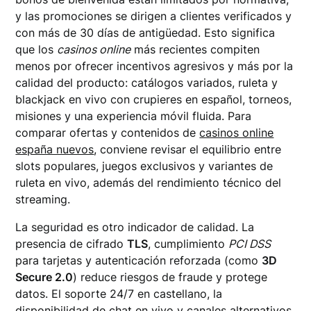
y las promociones se dirigen a clientes verificados y
con más de 30 días de antigüedad. Esto significa
que los
casinos online
más recientes compiten
menos por ofrecer incentivos agresivos y más por la
calidad del producto: catálogos variados, ruleta y
blackjack en vivo con crupieres en español, torneos,
misiones y una experiencia móvil fluida. Para
comparar ofertas y contenidos de
casinos online
españa nuevos
, conviene revisar el equilibrio entre
slots populares, juegos exclusivos y variantes de
ruleta en vivo, además del rendimiento técnico del
streaming.
La seguridad es otro indicador de calidad. La
presencia de cifrado
TLS
, cumplimiento
PCI DSS
para tarjetas y autenticación reforzada (como
3D
Secure 2.0
) reduce riesgos de fraude y protege
datos. El soporte 24/7 en castellano, la
disponibilidad de chat en vivo y canales alternativos