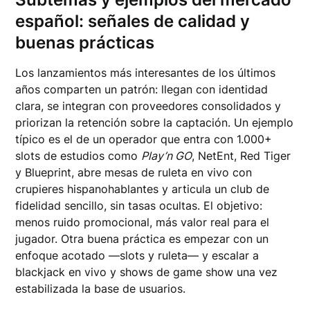
español: señales de calidad y
buenas prácticas
Los lanzamientos más interesantes de los últimos
años comparten un patrón: llegan con identidad
clara, se integran con proveedores consolidados y
priorizan la retención sobre la captación. Un ejemplo
típico es el de un operador que entra con 1.000+
slots de estudios como
Play’n GO
, NetEnt, Red Tiger
y Blueprint, abre mesas de ruleta en vivo con
crupieres hispanohablantes y articula un club de
fidelidad sencillo, sin tasas ocultas. El objetivo:
menos ruido promocional, más valor real para el
jugador. Otra buena práctica es empezar con un
enfoque acotado —slots y ruleta— y escalar a
blackjack en vivo y shows de game show una vez
estabilizada la base de usuarios.