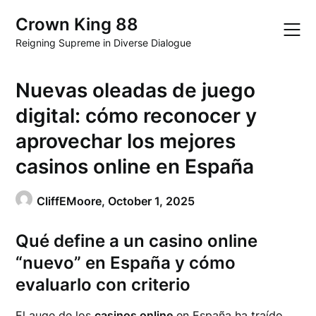
Skip
Crown King 88
to
content
Reigning Supreme in Diverse Dialogue
Nuevas oleadas de juego
digital: cómo reconocer y
aprovechar los mejores
casinos online en España
CliffEMoore,
October 1, 2025
Qué define a un casino online
“nuevo” en España y cómo
evaluarlo con criterio
El auge de los
casinos online
en España ha traído