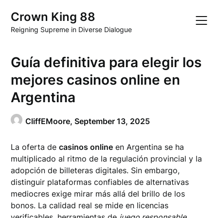
Skip
Crown King 88
to
content
Reigning Supreme in Diverse Dialogue
Guía definitiva para elegir los
mejores casinos online en
Argentina
CliffEMoore,
September 13, 2025
La oferta de
casinos online
en Argentina se ha
multiplicado al ritmo de la regulación provincial y la
adopción de billeteras digitales. Sin embargo,
distinguir plataformas confiables de alternativas
mediocres exige mirar más allá del brillo de los
bonos. La calidad real se mide en licencias
verificables, herramientas de
juego responsable
,