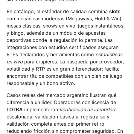
En catálogo, el estándar de calidad combina
slots
con mecánicas modernas (Megaways, Hold & Win),
mesas clásicas, shows en vivo, juegos instantáneos
y bingo, además de un módulo de apuestas
deportivas donde la regulación lo permite. Las
integraciones con estudios certificados aseguran
RTPs declarados y herramientas como
estadísticas
en vivo
para crupieres. La búsqueda por proveedor,
volatilidad y RTP es un gran diferenciador: facilita
encontrar títulos compatibles con un plan de juego
responsable y un bono activo.
Casos reales del mercado argentino ilustran qué
diferencia a un líder. Operadores con licencia de
LOTBA
implementaron
verificación de identidad
escalonada: validación básica al registrarse y
validación completa antes del primer retiro,
reduciendo fricción sin comprometer seguridad. En