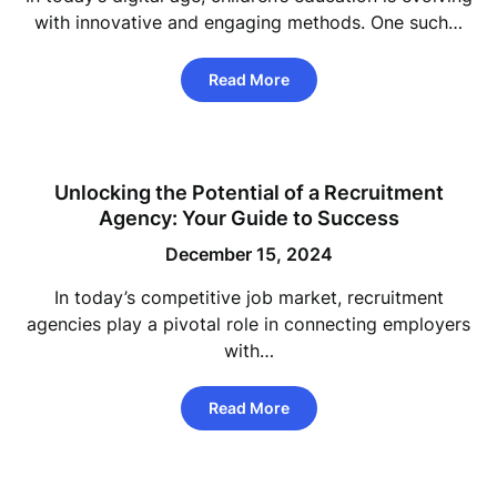
with innovative and engaging methods. One such…
Read More
Unlocking the Potential of a Recruitment
Agency: Your Guide to Success
December 15, 2024
In today’s competitive job market, recruitment
agencies play a pivotal role in connecting employers
with…
Read More