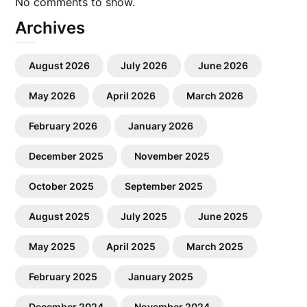
No comments to show.
Archives
August 2026
July 2026
June 2026
May 2026
April 2026
March 2026
February 2026
January 2026
December 2025
November 2025
October 2025
September 2025
August 2025
July 2025
June 2025
May 2025
April 2025
March 2025
February 2025
January 2025
December 2024
November 2024