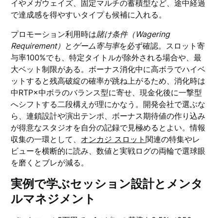
イやメガウェイズ、固定マルチの蓄積型など、途中経過
で達成感を得やすいタイプも候補に入れる。
プロモーション利用時は
賭け条件（Wagering
Requirement）
と
ゲーム寄与率
を必ず確認。スロット寄
与率100%でも、特定タイトルが除外される場合や、最
大ベット制限がある。ボーナス消化中に高ボラでハイベ
ットすると残高破綻の確率が跳ね上がるため、消化時は
中RTP×中ボラのバランス型に寄せ、現金化後に一撃型
へシフトする二段構えが理にかなう。開発会社で選ぶな
ら、連鎖設計や演出テンポ、ボーナス期待値の作り込み
が得意なスタジオを自分の記録で見極めるとよい。情報
収集の一環として、
オンカジ スロット
関連の特集やレ
ビューを横断的に読み、数値と実戦ログの両輪で選球眼
を磨くとブレが減る。
実例で学ぶセッション設計とメンタ
ルマネジメント