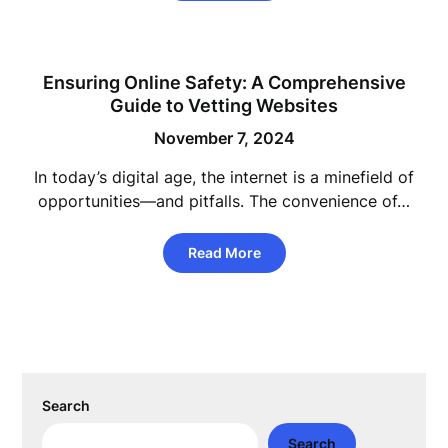
Ensuring Online Safety: A Comprehensive
Guide to Vetting Websites
November 7, 2024
In today’s digital age, the internet is a minefield of
opportunities—and pitfalls. The convenience of…
Read More
Search
Search