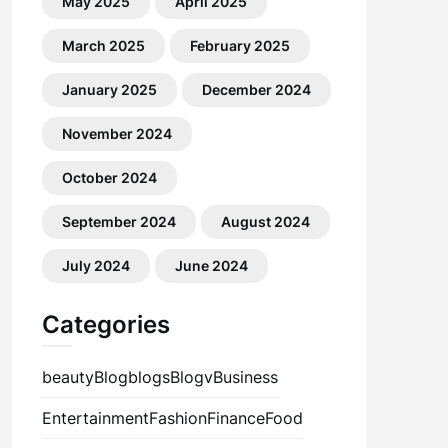
May 2025
April 2025
March 2025
February 2025
January 2025
December 2024
November 2024
October 2024
September 2024
August 2024
July 2024
June 2024
Categories
beauty
Blog
blogs
Blogv
Business
Entertainment
Fashion
Finance
Food