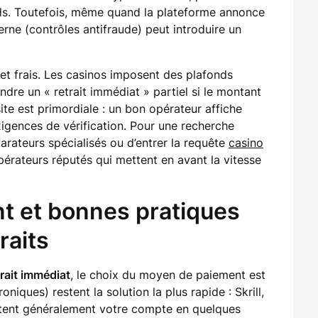
nds. Toutefois, même quand la plateforme annonce
terne (contrôles antifraude) peut introduire un
 et frais. Les casinos imposent des plafonds
ndre un « retrait immédiat » partiel si le montant
site est primordiale : un bon opérateur affiche
xigences de vérification. Pour une recherche
parateurs spécialisés ou d’entrer la requête
casino
érateurs réputés qui mettent en avant la vitesse
t et bonnes pratiques
raits
trait immédiat
, le choix du moyen de paiement est
oniques) restent la solution la plus rapide : Skrill,
ditent généralement votre compte en quelques