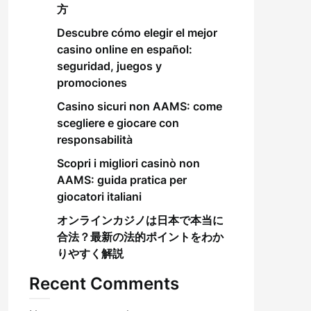
方
Descubre cómo elegir el mejor
casino online en español:
seguridad, juegos y
promociones
Casino sicuri non AAMS: come
scegliere e giocare con
responsabilità
Scopri i migliori casinò non
AAMS: guida pratica per
giocatori italiani
オンラインカジノは日本で本当に
合法？最新の法的ポイントをわか
りやすく解説
Recent Comments