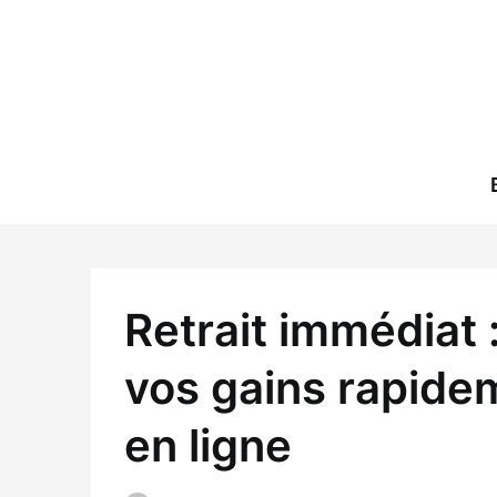
Skip
to
content
Retrait immédiat
vos gains rapide
en ligne