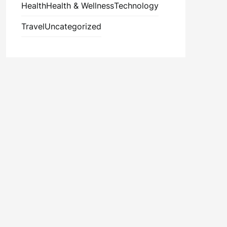
Health
Health & Wellness
Technology
Travel
Uncategorized