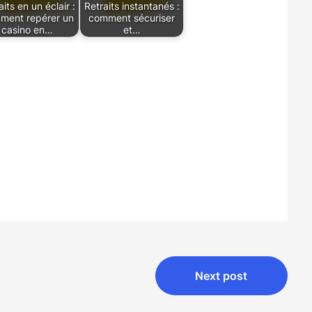
aits en un éclair :
Retraits instantanés :
ment repérer un
comment sécuriser
casino en…
et…
Next post