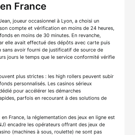
s en France
Jean, joueur occasionnel à Lyon, a choisi un
 son compte et vérification en moins de 24 heures,
s fonds en moins de 30 minutes. En revanche,
ar elle avait effectué des dépôts avec carte puis
 sans avoir fourni de justificatif de source de
urs jours le temps que le service conformité vérifie
uvent plus strictes : les high rollers peuvent subir
fonds personnalisés. Les casinos sérieux
dédié pour accélérer les démarches
apides, parfois en recourant à des solutions de
 : en France, la réglementation des jeux en ligne est
ANJ) encadre les opérateurs offrant des jeux de
casino (machines à sous, roulette) ne sont pas