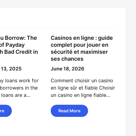
u Borrow: The
Casinos en ligne : guide
 of Payday
complet pour jouer en
h Bad Credit in
sécurité et maximiser
ses chances
 13, 2025
June 18, 2026
 loans work for
Comment choisir un casino
 borrowers in the
en ligne sûr et fiable Choisir
loans are a…
un casino en ligne fiable…
re
Read More