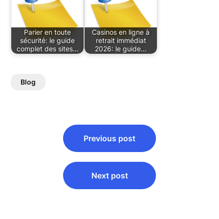
Parier en toute
Casinos en ligne à
sécurité: le guide
retrait immédiat
complet des sites…
2026: le guide…
Blog
Post
Previous post
navigation
Next post