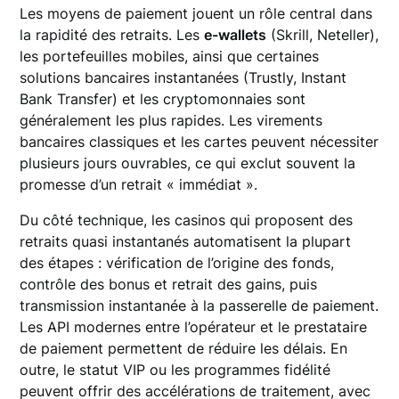
Les moyens de paiement jouent un rôle central dans
la rapidité des retraits. Les
e-wallets
(Skrill, Neteller),
les portefeuilles mobiles, ainsi que certaines
solutions bancaires instantanées (Trustly, Instant
Bank Transfer) et les cryptomonnaies sont
généralement les plus rapides. Les virements
bancaires classiques et les cartes peuvent nécessiter
plusieurs jours ouvrables, ce qui exclut souvent la
promesse d’un retrait « immédiat ».
Du côté technique, les casinos qui proposent des
retraits quasi instantanés automatisent la plupart
des étapes : vérification de l’origine des fonds,
contrôle des bonus et retrait des gains, puis
transmission instantanée à la passerelle de paiement.
Les API modernes entre l’opérateur et le prestataire
de paiement permettent de réduire les délais. En
outre, le statut VIP ou les programmes fidélité
peuvent offrir des accélérations de traitement, avec