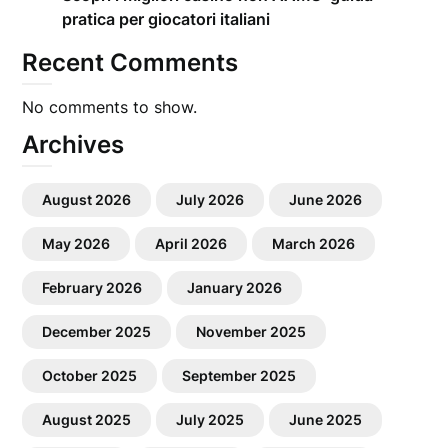
pratica per giocatori italiani
Recent Comments
No comments to show.
Archives
August 2026
July 2026
June 2026
May 2026
April 2026
March 2026
February 2026
January 2026
December 2025
November 2025
October 2025
September 2025
August 2025
July 2025
June 2025