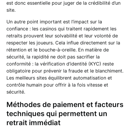
est donc essentielle pour juger de la crédibilité d’un
site.
Un autre point important est l’impact sur la
confiance : les casinos qui traitent rapidement les
retraits prouvent leur solvabilité et leur volonté de
respecter les joueurs. Cela influe directement sur la
rétention et le bouche-à-oreille. En matière de
sécurité, la rapidité ne doit pas sacrifier la
conformité : la vérification d’identité (KYC) reste
obligatoire pour prévenir la fraude et le blanchiment.
Les meilleurs sites équilibrent automatisation et
contrôle humain pour offrir à la fois vitesse et
sécurité.
Méthodes de paiement et facteurs
techniques qui permettent un
retrait immédiat