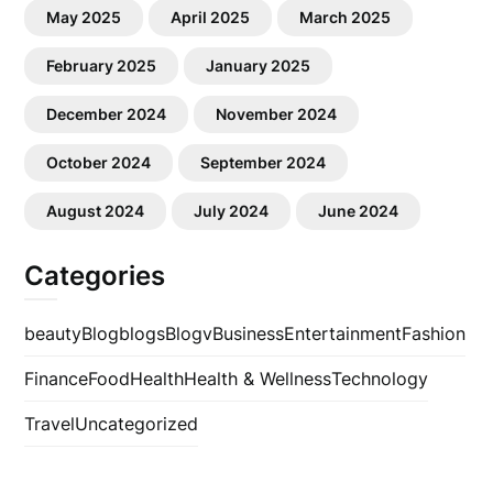
May 2025
April 2025
March 2025
February 2025
January 2025
December 2024
November 2024
October 2024
September 2024
August 2024
July 2024
June 2024
Categories
beauty
Blog
blogs
Blogv
Business
Entertainment
Fashion
Finance
Food
Health
Health & Wellness
Technology
Travel
Uncategorized