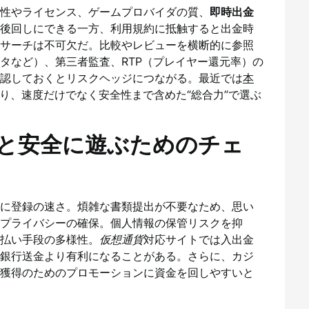
性やライセンス、ゲームプロバイダの質、
即時出金
後回しにできる一方、利用規約に抵触すると出金時
サーチは不可欠だ。比較やレビューを横断的に参照
タなど）、第三者監査、RTP（プレイヤー還元率）の
認しておくとリスクヘッジにつながる。最近では
本
り、速度だけでなく安全性まで含めた“総合力”で選ぶ
と安全に遊ぶためのチェ
に登録の速さ。煩雑な書類提出が不要なため、思い
プライバシーの確保。個人情報の保管リスクを抑
払い手段の多様性。
仮想通貨
対応サイトでは入出金
銀行送金より有利になることがある。さらに、カジ
ー獲得のためのプロモーションに資金を回しやすいと