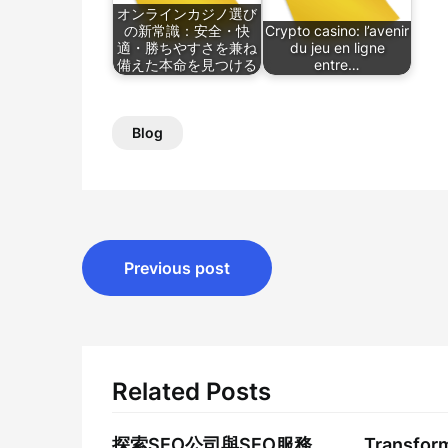
オンラインカジノ選び
の新常識：安全・快
Crypto casino: l’avenir
適・勝ちやすさを兼ね
du jeu en ligne
備えた本命を見つける
entre…
Blog
Post
Previous post
navigation
Related Posts
探索SEO公司與SEO服務
Transfor