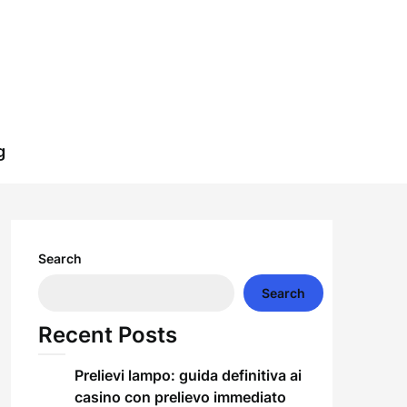
g
Search
Search
Recent Posts
Prelievi lampo: guida definitiva ai
casino con prelievo immediato