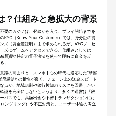
は？仕組みと急拡大の背景
不要
のカジノは、登録から入金、プレイ開始までを
（Know Your Customer）では、身分証の提
ンズ（資金源証明）まで求められるが、
KYC
プロセ
ーズにゲームへアクセスできる。仕組みとしては、
想通貨
や特定の電子決済を使って即時に資金を反
る。
意識の高まりと、スマホ中心の時代に適応した“摩擦
仮想通貨
との相性が良く、チェーン上の送金スピード
な点が、地域規制や銀行検知のリスクを回避したい
確認を完全にしないというより、多くの運営は「段
リーパスでも、高額出金や不審トランザクションには
ーロンダリング）や不正対策と、ユーザー体験の両立