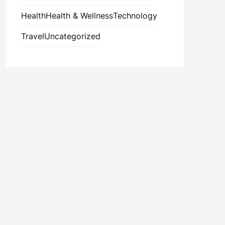
Health
Health & Wellness
Technology
Travel
Uncategorized