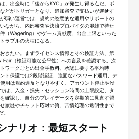
は、出金時に「後からKYC」が発生し得る点だ。ボ
などがトリガーとなり、追加審査で支払いが遅延す
が弱い運営では、規約の恣意的な適用やサポートの
いながら、内部審査や決済プロバイダの混雑で待た
（Wagering）やゲーム貢献度、出金上限といった
トラブルの火種になる。
おきたい。まずライセンス情報とその検証方法、第
ly Fair（検証可能な公平性）への言及を確認する。次
トワークごとの出金手数料、承認に要する平均時
ント保護では2段階認証、強固なパスワード運用、デ
N使用は規約違反となりやすく、アカウント停止や没
では、入金・損失・セッション時間の上限設定、タ
を確認し、自分のプレイデータを定期的に見直す習
せ履歴やチャット応対の質、苦情処理の透明性まで
だ。
シナリオ：最短スタート