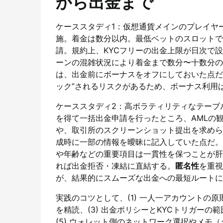
から出金まで
ケーススタディ1：仮想通貨メインのプレイヤー
施。着金は数分以内。最低ベットのスロットで
請。規約上、KYCフリーの出金上限が日次で
ーンの混雑状況により着金まで数分〜十数分の
は、出金前にボーナスをオフにしておいた点だ
ック”されるリスクがあるため、ボーナス利用
ケーススタディ2：高ボラティリティなテーブ
を得て一括出金申請を行ったところ、AMLの
や、取引所のスクリーンショット提出を求めら
成時に一部の情報を曖昧に記入していた点だ。
や年齢などの重要項目は一貫性を保つことが肝
れば出金拒否・凍結に直結する。
匿名性
を重視
が、結果的にスムーズな出金への最短ルートに
実践のコツとして、(1) 一人一アカウントの原
を精読、(3) 出金ポリシーとKYCトリガーの
(5) ウォレット側のネットワーク選択やメモ（