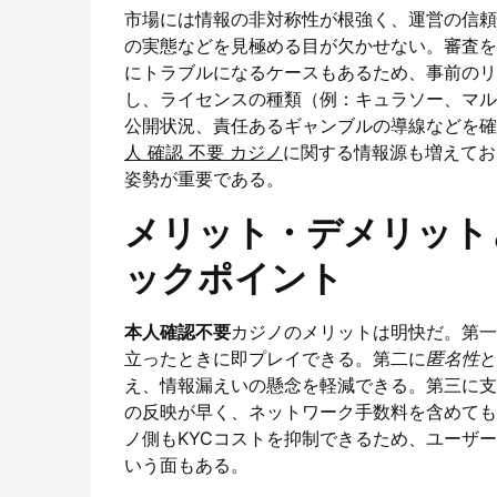
市場には情報の非対称性が根強く、運営の信頼
の実態などを見極める目が欠かせない。審査を
にトラブルになるケースもあるため、事前のリ
し、ライセンスの種類（例：キュラソー、マル
公開状況、責任あるギャンブルの導線などを確
人 確認 不要 カジノ
に関する情報源も増えてお
姿勢が重要である。
メリット・デメリット
ックポイント
本人確認不要
カジノのメリットは明快だ。第一
立ったときに即プレイできる。第二に
匿名性
と
え、情報漏えいの懸念を軽減できる。第三に支
の反映が早く、ネットワーク手数料を含めても
ノ側もKYCコストを抑制できるため、ユーザ
いう面もある。