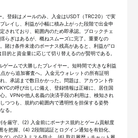
。登録はメールのみ、入金はUSDT（TRC20）で実
プレイし、利益が小幅に積み上がった段階で出金申
設定されており、範囲内のため即承認。ブロックチェ
揺らぎはあるが、概ねスムーズに完了。重要なの
。賭け条件未達のボーナス残高があると、利益が“ロ
は目的と資金量に応じて切り替えるのが賢明である。
ルゲームで大勝したプレイヤー。短時間で大きな利益
観点から追加審査へ。入金元ウォレットの所有証明
れ、承認まで数日かかった。問題は、アカウント作
KYCの呼び出しに備え、登録情報は正確に、居住国
心。VPNや他人名義の決済手段の利用は、検知され
しつつも、規約の範囲内で透明性を担保する姿勢
なる。
則を厳守、(2) 入金前にボーナス規約とゲーム貢献度
範囲を把握、(4) 2段階認証とログイン通知を有効化、
タグ）の記入ミスを防止、(6) 取引履歴・チャット履