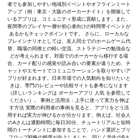
者でも参加しやすい地域別イベントやオフラインミート
アップ（例：東京・大阪のポーカーナイト）を開催して
いるアプリは、コミュニティ形成に貢献します。また、
夜間帯のプレイヤー層や初心者向けの時間帯イベントが
あるかもチェックポイントです。 さらに、ローカルな
プレイシナリオとしては、友人同士でのホームゲーム代
替、職場の同僚との軽い交流、ストラテジーの勉強会な
どが考えられます。対面でのポーカーから移行する場
合、カード配りの感覚や読み合いの要素が違うため、チ
ャットやエモートでコミュニケーションを取りやすいア
プリが好まれます。日本市場での人気動向を知りたいと
きは、専門のレビューや比較サイトも参考になります
（詳しいランキングは ポーカーアプリ 人気 を参照して
ください）。 事例と活用法：上手に使って実力を伸ば
す方法 実際の利用者の事例を見ると、アプリをどう活
用すれば実力が伸びるかが分かります。例えば、社会人
のAさんは通勤時間に毎日30分、チュートリアルと短時
間のトーナメントに参加することで、ハンド選択とプリ
フロップ戦略の精度が向上しました。同じく学生のBさ