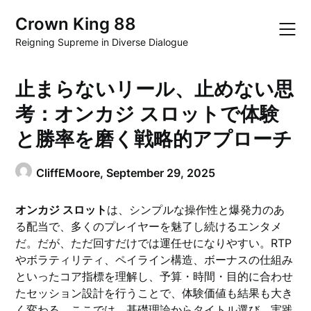
Skip
Crown King 88
to
content
Reigning Supreme in Diverse Dialogue
止まらないリール、止めない思
考：オンカジ スロットで体験
と勝率を磨く戦略的アプローチ
CliffEMoore,
September 29, 2025
オンカジ スロット
は、シンプルな操作性と爆発力のあ
る配当で、多くのプレイヤーを魅了し続けるエンタメ
だ。だが、ただ回すだけでは運任せになりやすい。RTP
やボラティリティ、ペイライン構造、ボーナスの仕組み
といったコア指標を理解し、予算・時間・目的に合わせ
たセッション設計を行うことで、体験価値も結果も大き
く変わる。ここでは、基礎理論からタイトル選び、実践