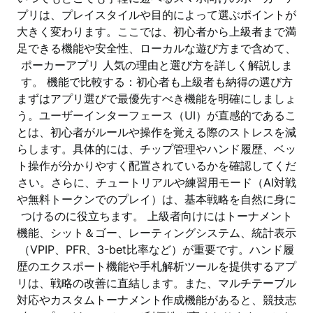
プリは、プレイスタイルや目的によって選ぶポイントが
大きく変わります。ここでは、初心者から上級者まで満
足できる機能や安全性、ローカルな遊び方まで含めて、
ポーカーアプリ 人気の理由と選び方を詳しく解説しま
す。 機能で比較する：初心者も上級者も納得の選び方
まずはアプリ選びで最優先すべき機能を明確にしましょ
う。ユーザーインターフェース（UI）が直感的であるこ
とは、初心者がルールや操作を覚える際のストレスを減
らします。具体的には、チップ管理やハンド履歴、ベッ
ト操作が分かりやすく配置されているかを確認してくだ
さい。さらに、チュートリアルや練習用モード（AI対戦
や無料トークンでのプレイ）は、基本戦略を自然に身に
つけるのに役立ちます。 上級者向けにはトーナメント
機能、シット＆ゴー、レーティングシステム、統計表示
（VPIP、PFR、3-bet比率など）が重要です。ハンド履
歴のエクスポート機能や手札解析ツールを提供するアプ
リは、戦略の改善に直結します。また、マルチテーブル
対応やカスタムトーナメント作成機能があると、競技志