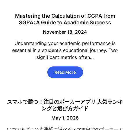
Mastering the Calculation of CGPA from
SGPA: A Guide to Academic Success
November 18, 2024
Understanding your academic performance is
essential in a student’s educational journey. Two
significant metrics often…
Read More
スマホで勝つ！注目のポーカーアプリ 人気ランキ
ングと選び方ガイド
May 1, 2026
いつでもどこでも手軽に遊べるスマホ向けのポーカーア