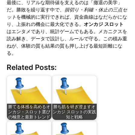
最後に、リアルな期待値を支えるのは「撤退の美学」
だ。勝敗を繰り返す中で、
損切り・利確・休止の三点セ
ット
を機械的に実行できれば、資金曲線はなだらかにな
り、上振れの機会に最大化できる。
オンカジ スロット
はエンタメであり、統計ゲームでもある。メカニクスを
読み解き、データで設計し、ルールで守る。この積み重
ねが、体験の質も結果の質も押し上げる最短距離にな
る。
Related Posts:
勝てる体感を高めるオ
勝ち筋を研ぎ澄ますオ
ンカジ・スロット選び
ンカジ スロットの実践
の極意と最新トレンド
知と戦略