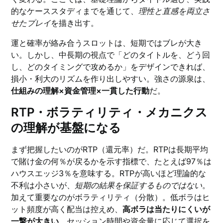
的なケーススタディまでを通じて、
理性と直感を両立さ
せたプレイ
を描き出す。
運と確率が絡み合うスロットは、短期ではブレが大き
い。しかし、中長期の視点で「どのタイトルを、どう回
し、どのタイミングで攻めるか」をデザインできれば、
損小・利大のリズムを作り出しやすい。強さの源泉は、
仕組みの理解×資金管理×一貫した行動
だ。
RTP・ボラティリティ・メカニクス
の理解が基盤になる
まず把握したいのがRTP（還元率）だ。RTPは長期平均
で賭け金の何％が戻るかを示す指標で、たとえば97％は
ハウスエッジ3％を意味する。RTPが高いほど理論的な
不利は小さいが、
短期の結果を保証するものではない
。
加えて重要なのがボラティリティ（分散）。低ボラはヒ
ット頻度が高く配当は控えめ、
高ボラは当たりにくいが
一撃が大きい
。セッション時間や資金量に応じて選択を