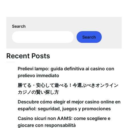
Search
Search
Recent Posts
Prelievi lampo: guida definitiva ai casino con
prelievo immediato
勝てる・安心して遊べる！今選ぶべきオンライン
カジノの賢い探し方
Descubre cómo elegir el mejor casino online en
español: seguridad, juegos y promociones
Casino sicuri non AAMS: come scegliere e
giocare con responsabilità