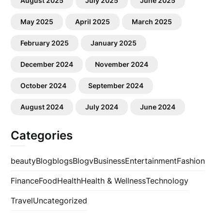
August 2025
July 2025
June 2025
May 2025
April 2025
March 2025
February 2025
January 2025
December 2024
November 2024
October 2024
September 2024
August 2024
July 2024
June 2024
Categories
beauty
Blog
blogs
Blogv
Business
Entertainment
Fashion
Finance
Food
Health
Health & Wellness
Technology
Travel
Uncategorized