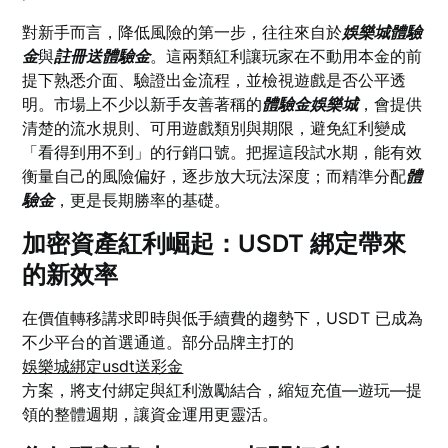
對新手而言，降低風險的第一步，往往來自於
娛樂城體驗
金
與
註冊送體驗金
。這兩類紅利讓玩家在不動用本金的前
提下熟悉介面、驗證出金流程，並檢視遊戲是否公平透
明。市場上不少以新手友善著稱的
體驗金娛樂城
，會提供
清楚的流水規則、可用遊戲類別與期限，避免紅利變成
「看得到用不到」的行銷口號。把握這段試水期，能有效
衡量自己的風險偏好，逐步放大玩法深度；而精準分配
體
驗金
，更是長期勝率的基礎。
加密資產紅利崛起：USDT 綁定帶來
的新效率
在價值轉移講求即時與低手續費的趨勢下，USDT 已成為
不少平台的首選通道。部分品牌主打的
娛樂城綁定usdt送彩金
方案，將支付綁定與紅利激勵結合，縮短充值—遊玩—提
領的整體週期，讓資金運用更靈活。