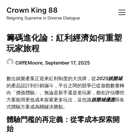
Skip
Crown King 88
to
content
Reigning Supreme in Diverse Dialogue
籌碼進化論：紅利經濟如何重塑
玩家旅程
CliffEMoore,
September 17, 2025
數位娛樂產業正迎來紅利制度的大洗牌，從
2025娛樂城
的產品設計到行銷漏斗，平台之間的競爭已從遊戲數量轉
向「價值體驗」。無論是新手還是老玩家，都在評估哪些
方案能用更低成本探索更多玩法，這也讓
娛樂城優惠
與各
式體驗方案成為關鍵決勝點。
體驗門檻的再定義：從零成本探索開
始