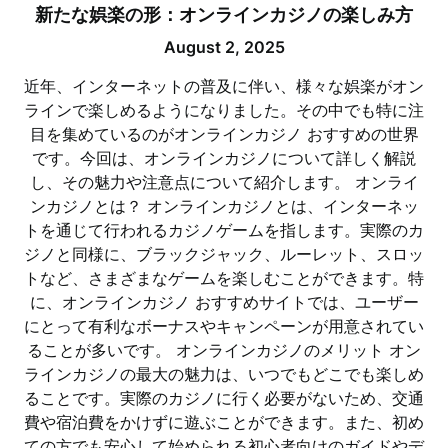
新たな娯楽の形：オンラインカジノの楽しみ方
August 2, 2025
近年、インターネットの普及に伴い、様々な娯楽がオン
ラインで楽しめるようになりました。その中でも特に注
目を集めているのがオンラインカジノ おすすめの世界
です。今回は、オンラインカジノについて詳しく解説
し、その魅力や注意点について紹介します。 オンライ
ンカジノとは？ オンラインカジノとは、インターネッ
トを通じて行われるカジノゲームを指します。実際のカ
ジノと同様に、ブラックジャック、ルーレット、スロッ
トなど、さまざまなゲームを楽しむことができます。特
に、オンラインカジノ おすすめサイトでは、ユーザー
にとって有利なボーナスやキャンペーンが用意されてい
ることが多いです。 オンラインカジノのメリット オン
ラインカジノの最大の魅力は、いつでもどこでも楽しめ
ることです。実際のカジノに行く必要がないため、交通
費や宿泊費をかけずに遊ぶことができます。また、初め
ての方でも安心して始められる初心者向けのガイドやデ