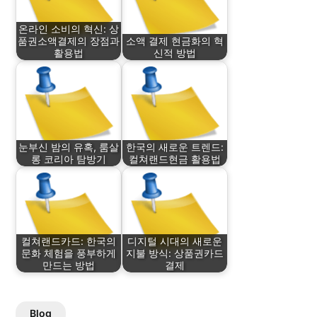
온라인 소비의 혁신: 상
품권소액결제의 장점과
소액 결제 현금화의 혁
활용법
신적 방법
눈부신 밤의 유혹, 룸살
한국의 새로운 트렌드:
롱 코리아 탐방기
컬쳐랜드현금 활용법
컬쳐랜드카드: 한국의
디지털 시대의 새로운
문화 체험을 풍부하게
지불 방식: 상품권카드
만드는 방법
결제
Blog