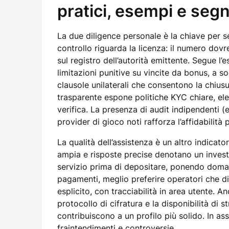
pratici, esempi e segn
La due diligence personale è la chiave per 
controllo riguarda la licenza: il numero dovr
sul registro dell’autorità emittente. Segue l
limitazioni punitive su vincite da bonus, a so
clausole unilaterali che consentono la chiu
trasparente espone politiche KYC chiare, el
verifica. La presenza di audit indipendenti (e
provider di gioco noti rafforza l’affidabilità 
La qualità dell’assistenza è un altro indicator
ampia e risposte precise denotano un investi
servizio prima di depositare, ponendo domand
pagamenti, meglio preferire operatori che d
esplicito, con tracciabilità in area utente. An
protocollo di cifratura e la disponibilità di 
contribuiscono a un profilo più solido. In ass
fraintendimenti e controversie.