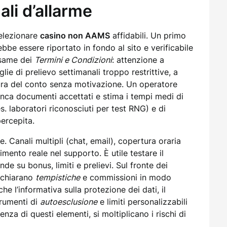
ali d’allarme
selezionare
casino non AAMS
affidabili. Un primo
ebbe essere riportato in fondo al sito e verificabile
’esame dei
Termini e Condizioni
: attenzione a
glie di prelievo settimanali troppo restrittive, a
sura del conto senza motivazione. Un operatore
enca documenti accettati e stima i tempi medi di
s. laboratori riconosciuti per test RNG) e di
percepita.
e. Canali multipli (chat, email), copertura oraria
mento reale nel supporto. È utile testare il
e su bonus, limiti e prelievi. Sul fronte dei
ichiarano
tempistiche
e commissioni in modo
che l’informativa sulla protezione dei dati, il
strumenti di
autoesclusione
e limiti personalizzabili
enza di questi elementi, si moltiplicano i rischi di