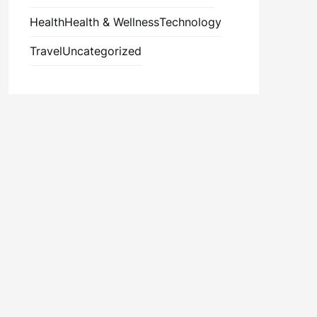
Health
Health & Wellness
Technology
Travel
Uncategorized