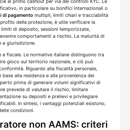
ecie al primo cashout per via dei controlli KYC. Le
ativo, in particolare su bonifici internazionali o
i di pagamento
multipli, limiti chiari e tracciabilità
rofilo della protezione, è utile verificare la
: limiti di deposito, sessioni temporizzate,
revenire comportamenti a rischio. La maturità di
 e giurisdizione.
e fiscale. Le normative italiane distinguono tra
ire gioco sul territorio nazionale, e ciò può
conformità. Riguardo alla fiscalità personale,
 base alla residenza e alla provenienza dei
perto prima di generare volumi significativi di
 prevede di valutare il rischio, limitare
tazione su depositi e prelievi e privilegiare
cabili. In sintesi, i vantaggi potenziali esistono,
elle condizioni.
ratore non AAMS: criteri