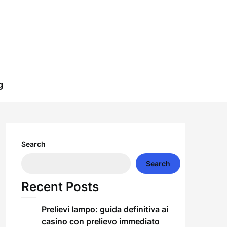
g
Search
Search
Recent Posts
Prelievi lampo: guida definitiva ai
casino con prelievo immediato