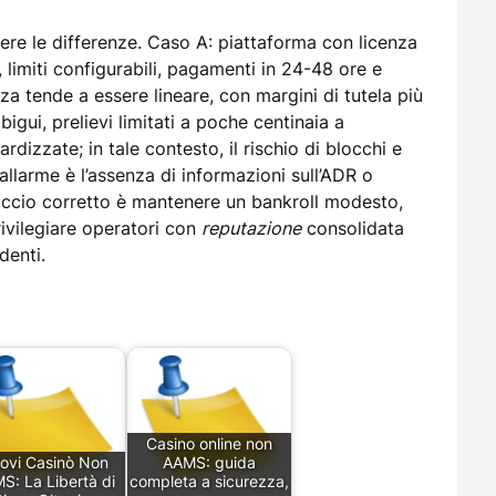
ere le differenze. Caso A: piattaforma con licenza
, limiti configurabili, pagamenti in 24-48 ore e
nza tende a essere lineare, con margini di tutela più
igui, prelievi limitati a poche centinaia a
dizzate; in tale contesto, il rischio di blocchi e
allarme è l’assenza di informazioni sull’ADR o
pproccio corretto è mantenere un bankroll modesto,
rivilegiare operatori con
reputazione
consolidata
denti.
Casino online non
ovi Casinò Non
AAMS: guida
S: La Libertà di
completa a sicurezza,