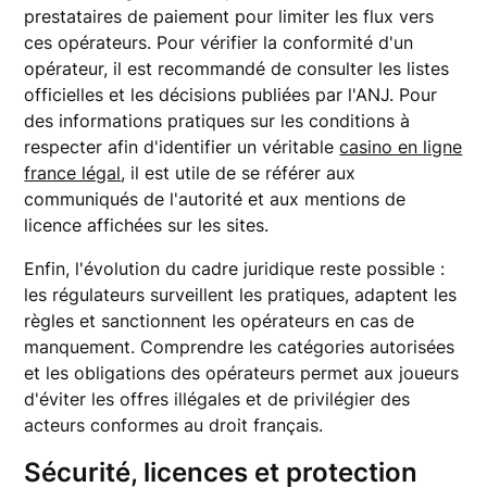
prestataires de paiement pour limiter les flux vers
ces opérateurs. Pour vérifier la conformité d'un
opérateur, il est recommandé de consulter les listes
officielles et les décisions publiées par l'ANJ. Pour
des informations pratiques sur les conditions à
respecter afin d'identifier un véritable
casino en ligne
france légal
, il est utile de se référer aux
communiqués de l'autorité et aux mentions de
licence affichées sur les sites.
Enfin, l'évolution du cadre juridique reste possible :
les régulateurs surveillent les pratiques, adaptent les
règles et sanctionnent les opérateurs en cas de
manquement. Comprendre les catégories autorisées
et les obligations des opérateurs permet aux joueurs
d'éviter les offres illégales et de privilégier des
acteurs conformes au droit français.
Sécurité, licences et protection