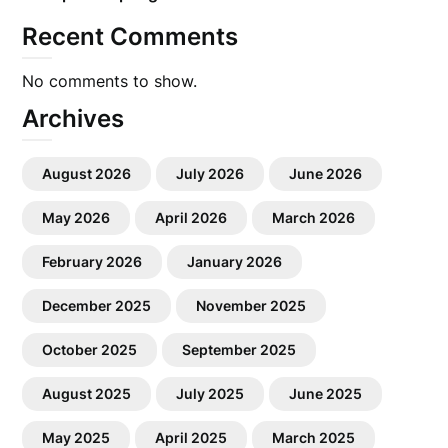
Recent Comments
No comments to show.
Archives
August 2026
July 2026
June 2026
May 2026
April 2026
March 2026
February 2026
January 2026
December 2025
November 2025
October 2025
September 2025
August 2025
July 2025
June 2025
May 2025
April 2025
March 2025