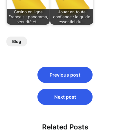
Casino en ligne
Jouer en toute
Français : panorama,
confiance : le guide
sécurité et…
essentiel du…
Blog
Post
Previous post
navigation
Next post
Related Posts