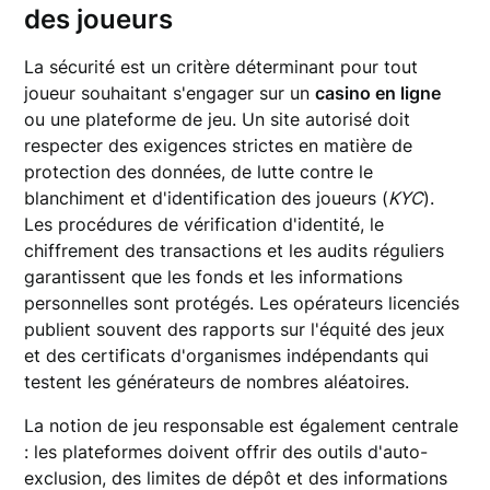
des joueurs
La sécurité est un critère déterminant pour tout
joueur souhaitant s'engager sur un
casino en ligne
ou une plateforme de jeu. Un site autorisé doit
respecter des exigences strictes en matière de
protection des données, de lutte contre le
blanchiment et d'identification des joueurs (
KYC
).
Les procédures de vérification d'identité, le
chiffrement des transactions et les audits réguliers
garantissent que les fonds et les informations
personnelles sont protégés. Les opérateurs licenciés
publient souvent des rapports sur l'équité des jeux
et des certificats d'organismes indépendants qui
testent les générateurs de nombres aléatoires.
La notion de jeu responsable est également centrale
: les plateformes doivent offrir des outils d'auto-
exclusion, des limites de dépôt et des informations