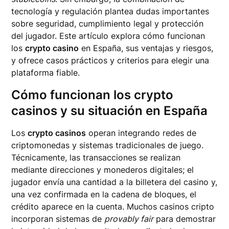
tecnología y regulación plantea dudas importantes
sobre seguridad, cumplimiento legal y protección
del jugador. Este artículo explora cómo funcionan
los
crypto casino
en España, sus ventajas y riesgos,
y ofrece casos prácticos y criterios para elegir una
plataforma fiable.
Cómo funcionan los crypto
casinos y su situación en España
Los
crypto casinos
operan integrando redes de
criptomonedas y sistemas tradicionales de juego.
Técnicamente, las transacciones se realizan
mediante direcciones y monederos digitales; el
jugador envía una cantidad a la billetera del casino y,
una vez confirmada en la cadena de bloques, el
crédito aparece en la cuenta. Muchos casinos cripto
incorporan sistemas de
provably fair
para demostrar