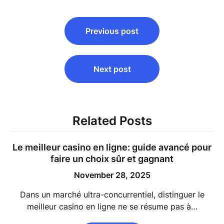
Post
Previous post
navigation
Next post
Related Posts
Le meilleur casino en ligne: guide avancé pour
faire un choix sûr et gagnant
November 28, 2025
Dans un marché ultra-concurrentiel, distinguer le
meilleur casino en ligne ne se résume pas à…