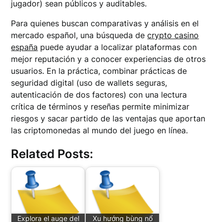
jugador) sean públicos y auditables.
Para quienes buscan comparativas y análisis en el
mercado español, una búsqueda de
crypto casino
españa
puede ayudar a localizar plataformas con
mejor reputación y a conocer experiencias de otros
usuarios. En la práctica, combinar prácticas de
seguridad digital (uso de wallets seguras,
autenticación de dos factores) con una lectura
crítica de términos y reseñas permite minimizar
riesgos y sacar partido de las ventajas que aportan
las criptomonedas al mundo del juego en línea.
Related Posts:
Explora el auge del
Xu hướng bùng nổ