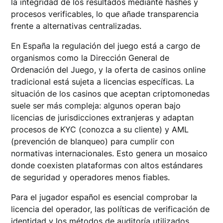
la integridad de los resultados mediante hashes y
procesos verificables, lo que añade transparencia
frente a alternativas centralizadas.
En España la regulación del juego está a cargo de
organismos como la Dirección General de
Ordenación del Juego, y la oferta de casinos online
tradicional está sujeta a licencias específicas. La
situación de los casinos que aceptan criptomonedas
suele ser más compleja: algunos operan bajo
licencias de jurisdicciones extranjeras y adaptan
procesos de KYC (conozca a su cliente) y AML
(prevención de blanqueo) para cumplir con
normativas internacionales. Esto genera un mosaico
donde coexisten plataformas con altos estándares
de seguridad y operadores menos fiables.
Para el jugador español es esencial comprobar la
licencia del operador, las políticas de verificación de
identidad y los métodos de auditoría utilizados.