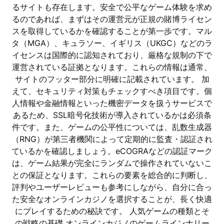
るサイトも存在します。安全で公平なゲーム体験を求め
るのであれば、まずはその運営元が正規の賭博ライセン
スを取得しているかを確認することが第一歩です。マル
タ（MGA）、キュラソー、イギリス（UKGC）などのラ
イセンスは国際的に認知されており、厳格な規制の下で
運営されている証拠となります。これらの情報は通常、
サイトのフッター部分に明確に記載されています。 加
えて、セキュリティ対策もチェックすべき項目です。個
人情報や金融情報といった機密データを扱うサービスで
あるため、SSL暗号化技術が導入されているかは必須条
件です。また、ゲームの公平性については、乱数生成器
（RNG）が第三者機関によって定期的に監査・認証され
ているかを確認しましょう。eCOGRAなどの認証マーク
は、ゲーム結果が完全にランダムで操作されていないこ
との保証となります。これらの要素を総合的に判断し、
評判やユーザーレビューも参考にしながら、自分に合っ
た安全なオンラインカジノを選択することが、長く快適
にプレイするための秘訣です。 人気ゲームの種類とそ
の戦略の基礎 オンラインカジノのゲームラインナリー