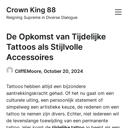
Skip
Crown King 88
to
content
Reigning Supreme in Diverse Dialogue
De Opkomst van Tijdelijke
Tattoos als Stijlvolle
Accessoires
CliffEMoore,
October 20, 2024
Tattoos hebben altijd een bijzondere
aantrekkingskracht gehad. Of het nu gaat om een
culturele uiting, een persoonlijk statement of
simpelweg een artistieke keuze, de redenen om een
tattoo te nemen zijn divers. Echter, niet iedereen wil
de levenslange toewijding van een permanente
tattoo. Hier komt de
tijdelijke tattoo
in beeld als een