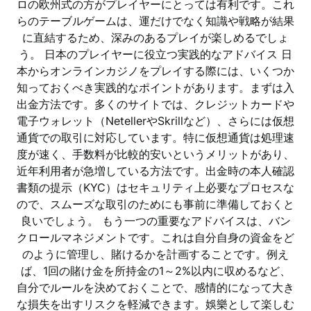
ロの欧州式の方がプレイヤーにとっては有利です。これ
らのテーブルゲームは、運だけでなく知識や戦略が結果
に直結するため、深みのあるプレイが楽しめるでしょ
う。 日本のプレイヤーに役立つ実践的なアドバイス 日
本からオンラインカジノをプレイする際には、いくつか
知っておくべき実践的なポイントがあります。まずは入
出金方法です。多くのサイトでは、クレジットカードや
電子ウォレット（NetellerやSkrillなど）、さらには仮想
通貨での取引に対応しています。特に仮想通貨は処理速
度が速く、手数料が比較的安いというメリットがあり、
近年利用者が急増している方法です。出金時の本人確認
書類の提示（KYC）はセキュリティ上必要なプロセスな
ので、スムーズな取引のためにも事前に準備しておくと
良いでしょう。 もう一つの重要なアドバイスは、バン
クロールマネジメントです。これは自分自身の資金をど
のように管理し、賭けるかを計画することです。例え
ば、1回の賭け金を所持金の1～2%以内に収めるなど、
自分でルールを決めておくことで、感情的になって大き
な損失を出すリスクを軽減できます。娛樂として楽しむ