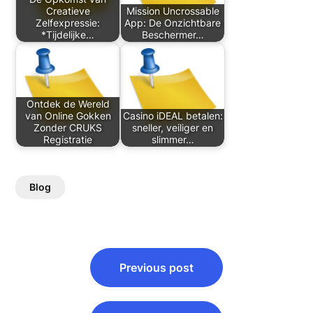
Creatieve
Mission Uncrossable
Zelfexpressie:
App: De Onzichtbare
*Tijdelijke…
Beschermer…
Ontdek de Wereld
van Online Gokken
Casino iDEAL betalen:
Zonder CRUKS
sneller, veiliger en
Registratie
slimmer…
Blog
Post
Previous post
navigation