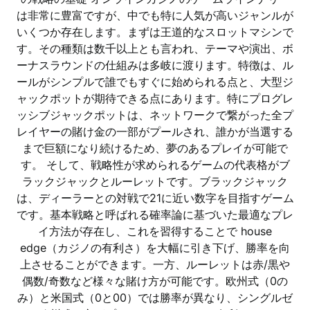
は非常に豊富ですが、中でも特に人気が高いジャンルが
いくつか存在します。まずは王道的なスロットマシンで
す。その種類は数千以上とも言われ、テーマや演出、ボ
ーナスラウンドの仕組みは多岐に渡ります。特徴は、ル
ールがシンプルで誰でもすぐに始められる点と、大型ジ
ャックポットが期待できる点にあります。特にプログレ
ッシブジャックポットは、ネットワークで繋がった全プ
レイヤーの賭け金の一部がプールされ、誰かが当選する
まで巨額になり続けるため、夢のあるプレイが可能で
す。 そして、戦略性が求められるゲームの代表格がブ
ラックジャックとルーレットです。ブラックジャック
は、ディーラーとの対戦で21に近い数字を目指すゲーム
です。基本戦略と呼ばれる確率論に基づいた最適なプレ
イ方法が存在し、これを習得することで house
edge（カジノの有利さ）を大幅に引き下げ、勝率を向
上させることができます。一方、ルーレットは赤/黒や
偶数/奇数など様々な賭け方が可能です。欧州式（0の
み）と米国式（0と00）では勝率が異なり、シングルゼ