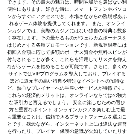
できます。その最大の魅力は、時間や場所を選ばない利
便性にあります。好きな時に、スマートフォンやパソコ
ンからすぐにアクセスでき、本場さながらの臨場感あふ
れるゲーム体験を提供してくれます。 また、オンライ
ンカジノでは、実際のカジノにはない独自の特典も数多
く存在します。その最たるものがウェルカムボーナスを
はじめとする各種プロモーションです。新規登録者には
初回入金額に応じて多額のボーナス資金や無料スピンが
付与されることが多く、これらを活用してリスクを抑え
ながらゲームを始めることが可能です。さらに、多くの
サイトではVIPプログラムを導入しており、プレイする
ほどに還元率の高い特典や特別なイベントへの招待な
ど、熱心なプレイヤーへの手厚いサービスが特徴です。
これらの経済的メリットは、オンラインならではの強力
な吸引力と言えるでしょう。 安全に楽しむための選び
方と重要なポイント オンラインカジノを楽しむ上で最
も重要なことは、信頼できるプラットフォームを選ぶこ
とです。残念ながら、インターネット上には違法な運営
を行ったり、プレイヤー保護の意識が欠如していたりす