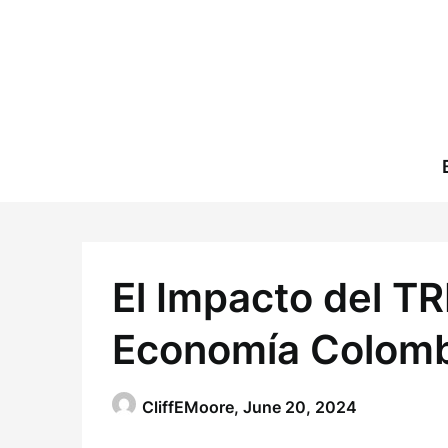
Skip
to
content
El Impacto del T
Economía Colom
CliffEMoore,
June 20, 2024