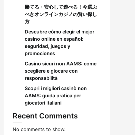
勝てる・安心して遊べる！今選ぶ
べきオンラインカジノの賢い探し
方
Descubre cómo elegir el mejor
casino online en español:
seguridad, juegos y
promociones
Casino sicuri non AAMS: come
scegliere e giocare con
responsabilità
Scopri i migliori casinò non
AAMS: guida pratica per
giocatori italiani
Recent Comments
No comments to show.