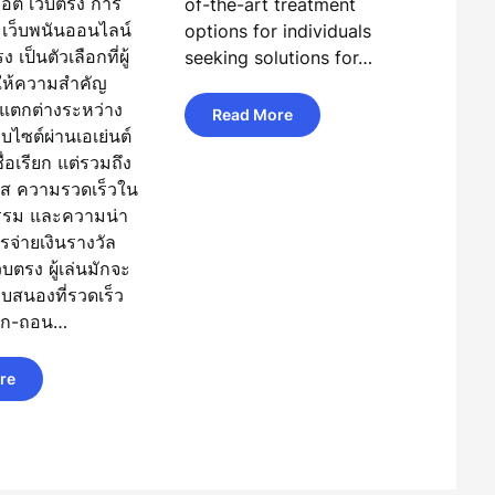
็อต เว็บตรง การ
of-the-art treatment
บ เว็บพนันออนไลน์
options for individuals
 เป็นตัวเลือกที่ผู้
seeking solutions for…
ยให้ความสำคัญ
แตกต่างระหว่าง
Read More
็บไซต์ผ่านเอเย่นต์
ชื่อเรียก แต่รวมถึง
ส ความรวดเร็วใน
รรม และความน่า
รจ่ายเงินรางวัล
ว็บตรง ผู้เล่นมักจะ
บสนองที่รวดเร็ว
าก-ถอน…
re