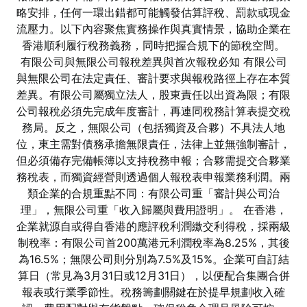
略安排，任何一環出錯都可能觸發估算評稅、罰款或現金
流壓力。以下內容聚焦實務操作與真實情景，協助企業在
香港順利履行稅務義務，同時把握合規下的節稅空間。
有限公司與無限公司報稅差異與首次報稅必知 有限公司
與無限公司在法定責任、審計要求與報稅路徑上存在本質
差異。有限公司屬獨立法人，股東責任以出資為限；有限
公司報稅必須先完成年度審計，再連同稅務計算表提交稅
務局。反之，無限公司（包括獨資及合夥）不具法人地
位，東主需對債務承擔無限責任，法律上並無強制審計，
但必須備存完備帳簿以支持稅務申報；合夥需提交合夥業
務稅表，而獨資經營則透過個人報稅表申報業務利潤。兩
類企業的合規重點不同：有限公司重「審計與公司治
理」，無限公司重「收入歸屬與費用證明」。 在香港，
企業就源自或得自香港的應評稅利潤繳交利得稅，採兩級
制稅率：有限公司首200萬港元利潤稅率為8.25%，其後
為16.5%；無限公司則分別為7.5%及15%。企業可自訂結
算日（常見為3月31日或12月31日），以便配合集團合併
報表或行業季節性。稅務籌劃關鍵在於提早規劃收入確