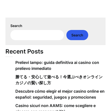
Search
Search
Recent Posts
Prelievi lampo: guida definitiva ai casino con
prelievo immediato
勝てる・安心して遊べる！今選ぶべきオンライン
カジノの賢い探し方
Descubre cómo elegir el mejor casino online en
español: seguridad, juegos y promociones
Casino sicuri non AAMS: come scegliere e