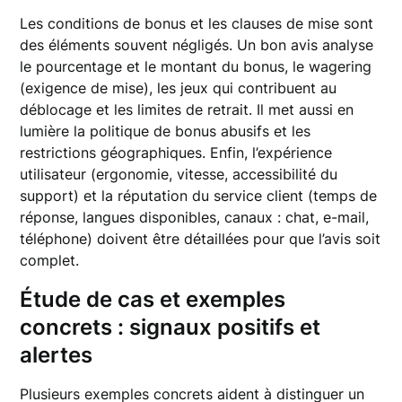
Les conditions de bonus et les clauses de mise sont
des éléments souvent négligés. Un bon avis analyse
le pourcentage et le montant du bonus, le wagering
(exigence de mise), les jeux qui contribuent au
déblocage et les limites de retrait. Il met aussi en
lumière la politique de bonus abusifs et les
restrictions géographiques. Enfin, l’expérience
utilisateur (ergonomie, vitesse, accessibilité du
support) et la réputation du service client (temps de
réponse, langues disponibles, canaux : chat, e-mail,
téléphone) doivent être détaillées pour que l’avis soit
complet.
Étude de cas et exemples
concrets : signaux positifs et
alertes
Plusieurs exemples concrets aident à distinguer un