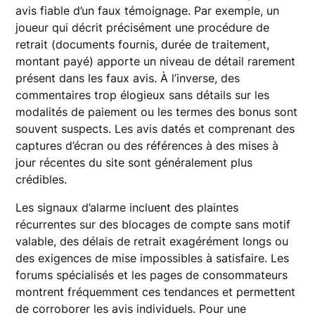
avis fiable d’un faux témoignage. Par exemple, un
joueur qui décrit précisément une procédure de
retrait (documents fournis, durée de traitement,
montant payé) apporte un niveau de détail rarement
présent dans les faux avis. À l’inverse, des
commentaires trop élogieux sans détails sur les
modalités de paiement ou les termes des bonus sont
souvent suspects. Les avis datés et comprenant des
captures d’écran ou des références à des mises à
jour récentes du site sont généralement plus
crédibles.
Les signaux d’alarme incluent des plaintes
récurrentes sur des blocages de compte sans motif
valable, des délais de retrait exagérément longs ou
des exigences de mise impossibles à satisfaire. Les
forums spécialisés et les pages de consommateurs
montrent fréquemment ces tendances et permettent
de corroborer les avis individuels. Pour une