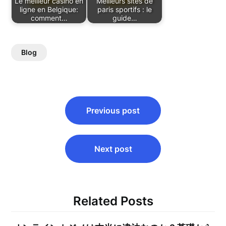
Le meilleur casino en
Meilleurs sites de
ligne en Belgique:
paris sportifs : le
comment…
guide…
Blog
Post
Previous post
navigation
Next post
Related Posts