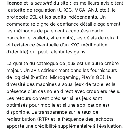
licence
et la
sécurité
du site : les meilleurs avis citent
l’autorité de régulation (UKGC, MGA, ANJ, etc.), le
protocole SSL et les audits indépendants. Un
commentaire digne de confiance détaille également
les méthodes de paiement acceptées (carte
bancaire, e-wallets, virements), les délais de retrait
et l’existence éventuelle d’un KYC (vérification
d’identité) qui peut ralentir les gains.
La qualité du catalogue de jeux est un autre critère
majeur. Un avis sérieux mentionne les fournisseurs
de logiciel (NetEnt, Microgaming, Play’n GO), la
diversité des machines à sous, jeux de table, et la
présence d’un casino en direct avec croupiers réels.
Les retours doivent préciser si les jeux sont
optimisés pour mobile et si une application est
disponible. La transparence sur le taux de
redistribution (RTP) et la fréquence des jackpots
apporte une crédibilité supplémentaire à l’évaluation.