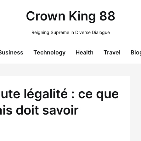
Crown King 88
Reigning Supreme in Diverse Dialogue
Business
Technology
Health
Travel
Blo
ute légalité : ce que
is doit savoir