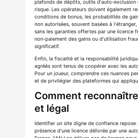
plafonds de dépôts, outils d'auto-exclusio
risque. Les opérateurs doivent également ren
conditions de bonus, les probabilités de gai
non autorisées, souvent basées à l'étranger,
sans les garanties offertes par une licence 
non-paiement des gains ou d'utilisation fra
significatif.
Enfin, la fiscalité et la responsabilité juridiq
agréés sont tenus de coopérer avec les auto
Pour un joueur, comprendre ces nuances per
et de privilégier des plateformes qui appliq
Comment reconnaîtr
et
légal
Identifier un site digne de confiance repose 
présence d'une licence délivrée par une auto