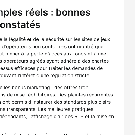
ples réels : bonnes
constatés
 la légalité et de la sécurité sur les sites de jeux.
s d'opérateurs non conformes ont montré que
ut mener à la perte d'accès aux fonds et à une
des opérateurs agréés ayant adhéré à des chartes
essus efficaces pour traiter les demandes de
rouvant l'intérêt d'une régulation stricte.
 les bonus marketing : des offres trop
 de mise rédhibitoires. Des plaintes récurrentes
nt permis d'instaurer des standards plus clairs
ns transparents. Les meilleures pratiques
dépendants, l'affichage clair des RTP et la mise en