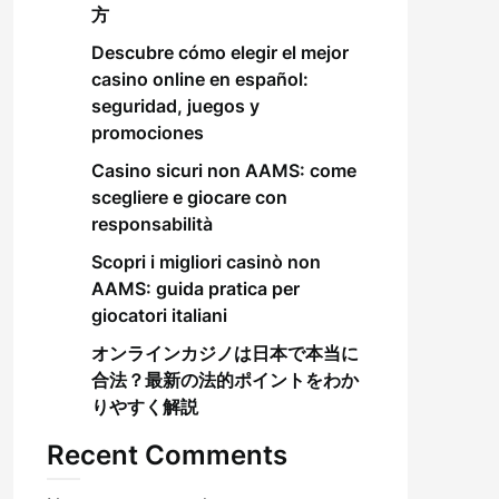
方
Descubre cómo elegir el mejor
casino online en español:
seguridad, juegos y
promociones
Casino sicuri non AAMS: come
scegliere e giocare con
responsabilità
Scopri i migliori casinò non
AAMS: guida pratica per
giocatori italiani
オンラインカジノは日本で本当に
合法？最新の法的ポイントをわか
りやすく解説
Recent Comments