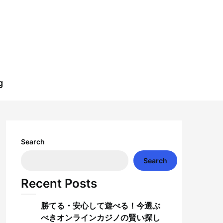
g
Search
Search
Recent Posts
勝てる・安心して遊べる！今選ぶ
べきオンラインカジノの賢い探し