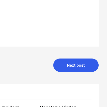
Next post