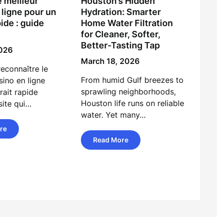
e meilleur
Houston’s Hidden
 ligne pour un
Hydration: Smarter
pide : guide
Home Water Filtration
for Cleaner, Softer,
Better-Tasting Tap
2026
March 18, 2026
connaître le
From humid Gulf breezes to
sino en ligne
sprawling neighborhoods,
rait rapide
Houston life runs on reliable
site qui…
water. Yet many…
re
Read More