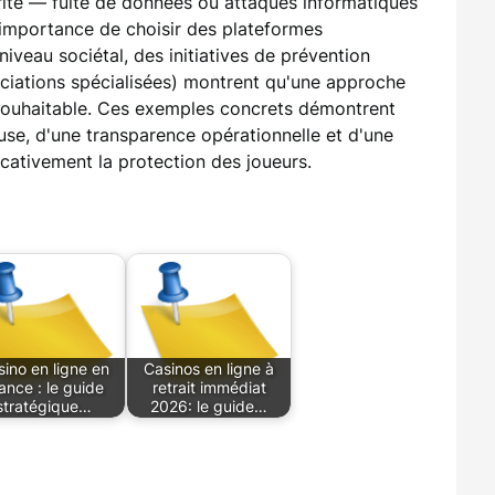
urité — fuite de données ou attaques informatiques
l'importance de choisir des plateformes
niveau sociétal, des initiatives de prévention
ciations spécialisées) montrent qu'une approche
 souhaitable. Ces exemples concrets démontrent
use, d'une transparence opérationnelle et d'une
icativement la protection des joueurs.
ino en ligne en
Casinos en ligne à
ance : le guide
retrait immédiat
stratégique…
2026: le guide…