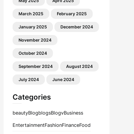
May 2025
April 2025
March 2025
February 2025
January 2025
December 2024
November 2024
October 2024
September 2024
August 2024
July 2024
June 2024
Categories
beauty
Blog
blogs
Blogv
Business
Entertainment
Fashion
Finance
Food