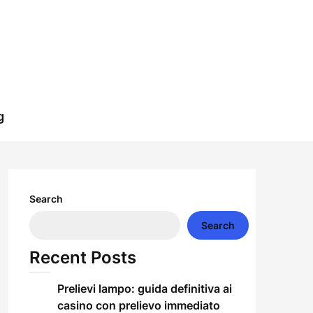
g
Search
Search
Recent Posts
Prelievi lampo: guida definitiva ai
casino con prelievo immediato