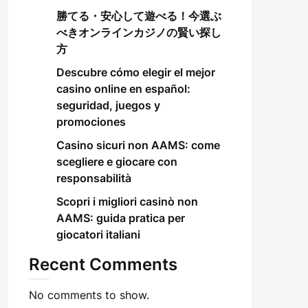
勝てる・安心して遊べる！今選ぶ
べきオンラインカジノの賢い探し
方
Descubre cómo elegir el mejor
casino online en español:
seguridad, juegos y
promociones
Casino sicuri non AAMS: come
scegliere e giocare con
responsabilità
Scopri i migliori casinò non
AAMS: guida pratica per
giocatori italiani
Recent Comments
No comments to show.