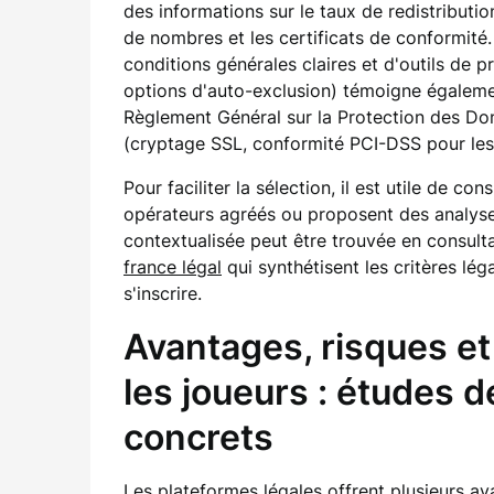
des informations sur le taux de redistributi
de nombres et les certificats de conformité. L
conditions générales claires et d'outils de pr
options d'auto-exclusion) témoigne égalem
Règlement Général sur la Protection des Do
(cryptage SSL, conformité PCI-DSS pour les 
Pour faciliter la sélection, il est utile de co
opérateurs agréés ou proposent des analyse
contextualisée peut être trouvée en consul
france légal
qui synthétisent les critères lé
s'inscrire.
Avantages, risques e
les joueurs : études 
concrets
Les plateformes légales offrent plusieurs av