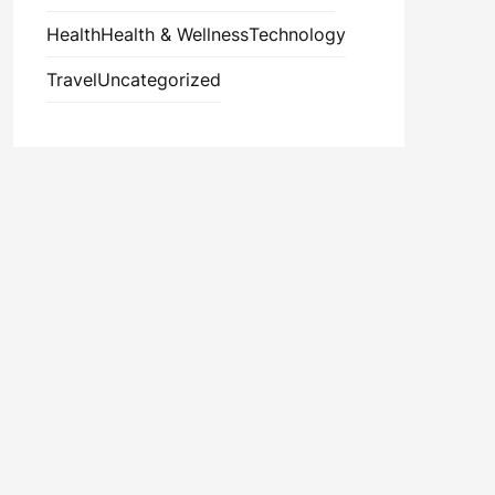
Health
Health & Wellness
Technology
Travel
Uncategorized