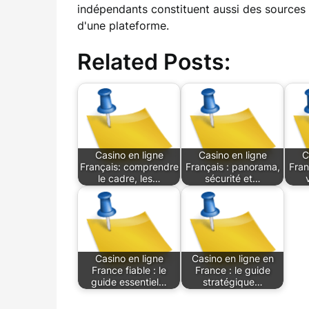
indépendants constituent aussi des sources d
d'une plateforme.
Related Posts:
Casino en ligne
Casino en ligne
C
Français: comprendre
Français : panorama,
Fran
le cadre, les…
sécurité et…
Casino en ligne
Casino en ligne en
France fiable : le
France : le guide
guide essentiel…
stratégique…