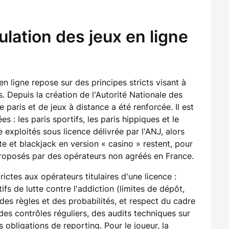
ulation des jeux en ligne
n ligne repose sur des principes stricts visant à
s. Depuis la création de l'Autorité Nationale des
e paris et de jeux à distance a été renforcée. Il est
s : les paris sportifs, les paris hippiques et le
 exploités sous licence délivrée par l'ANJ, alors
tte et blackjack en version « casino » restent, pour
t proposés par des opérateurs non agréés en France.
ictes aux opérateurs titulaires d'une licence :
tifs de lutte contre l'addiction (limites de dépôt,
 des règles et des probabilités, et respect du cadre
des contrôles réguliers, des audits techniques sur
 obligations de reporting. Pour le joueur, la