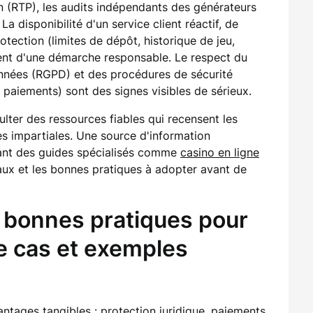
on (RTP), les audits indépendants des générateurs
a disponibilité d'un service client réactif, de
otection (limites de dépôt, historique de jeu,
ent d'une démarche responsable. Le respect du
nnées (RGPD) et des procédures de sécurité
paiements) sont des signes visibles de sérieux.
nsulter des ressources fiables qui recensent les
s impartiales. Une source d'information
tant des guides spécialisés comme
casino en ligne
gaux et les bonnes pratiques à adopter avant de
t bonnes pratiques pour
de cas et exemples
antages tangibles : protection juridique, paiements