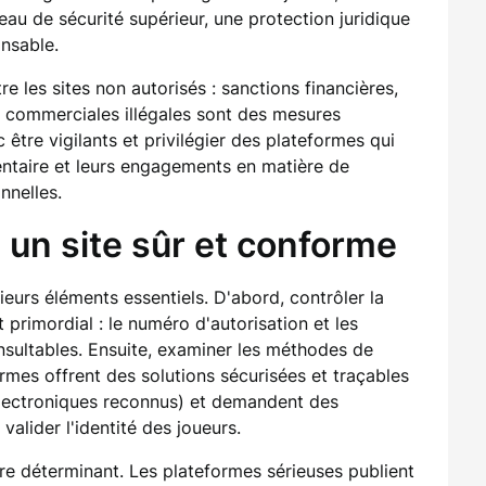
au de sécurité supérieur, une protection juridique
onsable.
ntre les sites non autorisés : sanctions financières,
s commerciales illégales sont des mesures
tre vigilants et privilégier des plateformes qui
entaire et leurs engagements en matière de
nnelles.
un site sûr et conforme
sieurs éléments essentiels. D'abord, contrôler la
 primordial : le numéro d'autorisation et les
nsultables. Ensuite, examiner les méthodes de
mes offrent des solutions sécurisées et traçables
 électroniques reconnus) et demandent des
lider l'identité des joueurs.
ère déterminant. Les plateformes sérieuses publient