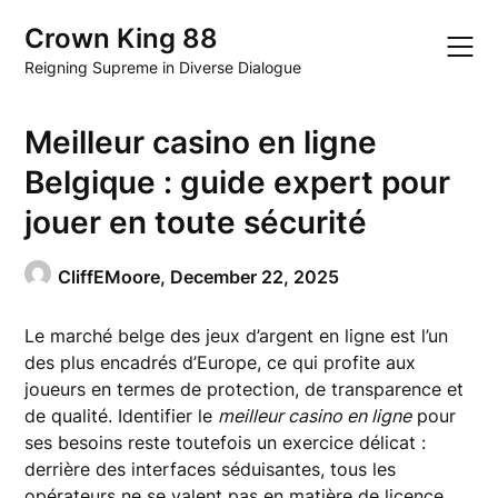
Skip
Crown King 88
to
content
Reigning Supreme in Diverse Dialogue
Meilleur casino en ligne
Belgique : guide expert pour
jouer en toute sécurité
CliffEMoore,
December 22, 2025
Le marché belge des jeux d’argent en ligne est l’un
des plus encadrés d’Europe, ce qui profite aux
joueurs en termes de protection, de transparence et
de qualité. Identifier le
meilleur casino en ligne
pour
ses besoins reste toutefois un exercice délicat :
derrière des interfaces séduisantes, tous les
opérateurs ne se valent pas en matière de licence,