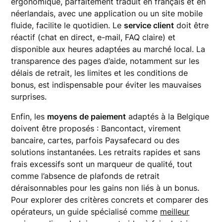
ergonomique, parfaitement traduit en français et en
néerlandais, avec une application ou un site mobile
fluide, facilite le quotidien. Le
service client
doit être
réactif (chat en direct, e-mail, FAQ claire) et
disponible aux heures adaptées au marché local. La
transparence des pages d’aide, notamment sur les
délais de retrait, les limites et les conditions de
bonus, est indispensable pour éviter les mauvaises
surprises.
Enfin, les
moyens de paiement
adaptés à la Belgique
doivent être proposés : Bancontact, virement
bancaire, cartes, parfois Paysafecard ou des
solutions instantanées. Les retraits rapides et sans
frais excessifs sont un marqueur de qualité, tout
comme l’absence de plafonds de retrait
déraisonnables pour les gains non liés à un bonus.
Pour explorer des critères concrets et comparer des
opérateurs, un guide spécialisé comme
meilleur