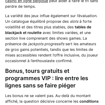
casino en ligne belgique
peut aider à faire le tri sans
perdre de temps.
La variété des jeux influe également sur l’évaluation.
Un catalogue équilibré propose des
slots
à forte
volatilité et des titres plus stables, des
tables de
blackjack et roulette
avec limites variées, et une
section live comprenant des shows games. La
présence de
jackpots progressifs
sert les amateurs
de gros gains potentiels, tandis que les limites de
mises accessibles rendent l’offre inclusive, du joueur
occasionnel à l’enthousiaste confirmé.
Bonus, tours gratuits et
programmes VIP : lire entre les
lignes sans se faire piéger
Les bonus ne se valent pas. Au-delà du montant
affiché, la question décisive concerne les
conditions