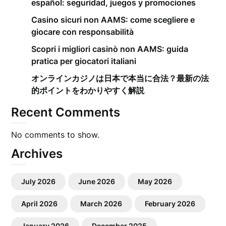
español: seguridad, juegos y promociones
Casino sicuri non AAMS: come scegliere e
giocare con responsabilità
Scopri i migliori casinò non AAMS: guida
pratica per giocatori italiani
オンラインカジノは日本で本当に合法？最新の法
的ポイントをわかりやすく解説
Recent Comments
No comments to show.
Archives
July 2026
June 2026
May 2026
April 2026
March 2026
February 2026
January 2026
December 2025