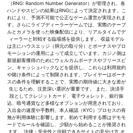
（RNG: Random Number Generator）が管理され、各
ハンドやスピンの結果はRNGによって決定されます。こ
れにより、予測不可能で公正なゲーム運営が実現されま
す。さらにライブディーラーゲームでは、実際のテーブ
ルとカメラを使った映像配信により、リアルタイムでデ
ィーラーと対戦する臨場感を提供します。 収益モデル
は主にハウスエッジ（胴元の取り分）とボーナスやプロ
モーションの運用によって成立しています。カジノ側は
新規顧客獲得のためにウェルカムボーナスやフリースピ
ン、キャッシュバックなどを提供し、これらは利用規約
や賭け条件によって制限されます。プレイヤーはボーナ
スの条件を理解することで、実際の期待値に大きな差が
生じるため、注意深い選択が重要です。 また、決済手
段としてクレジットカード、電子ウォレット、銀行振
込、暗号通貨など多様なオプションが用意されており、
入出金の速度や手数料、本人確認（KYC）プロセスの有
無が利用体験に影響します。初めて利用する際はデモモ
ードでルールを確認し、少額から始めることが推奨され
ます。 法律・安全性と信頼できるサイトの見分け方 オ