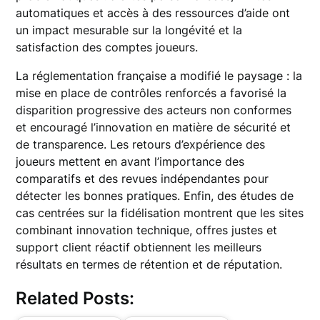
automatiques et accès à des ressources d’aide ont
un impact mesurable sur la longévité et la
satisfaction des comptes joueurs.
La réglementation française a modifié le paysage : la
mise en place de contrôles renforcés a favorisé la
disparition progressive des acteurs non conformes
et encouragé l’innovation en matière de sécurité et
de transparence. Les retours d’expérience des
joueurs mettent en avant l’importance des
comparatifs et des revues indépendantes pour
détecter les bonnes pratiques. Enfin, des études de
cas centrées sur la fidélisation montrent que les sites
combinant innovation technique, offres justes et
support client réactif obtiennent les meilleurs
résultats en termes de rétention et de réputation.
Related Posts: