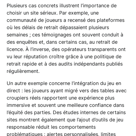
Plusieurs cas concrets illustrent l’importance de
choisir un site sérieux. Par exemple, une
communauté de joueurs a recensé des plateformes
où les délais de retrait dépassaient plusieurs
semaines ; ces témoignages ont souvent conduit à
des enquêtes et, dans certains cas, au retrait de
licence. À l’inverse, des opérateurs transparents ont
vu leur réputation croître grâce à une politique de
retrait rapide et à des audits indépendants publiés
régulièrement.
Un autre exemple concerne l’intégration du jeu en
direct : les joueurs ayant migré vers des tables avec
croupiers réels rapportent une expérience plus
immersive et souvent une meilleure confiance dans
l’équité des parties. Des études internes de certains
sites montrent également que l’ajout d’outils de jeu
responsable réduit les comportements
problématiques : alertes personnalisées, limites