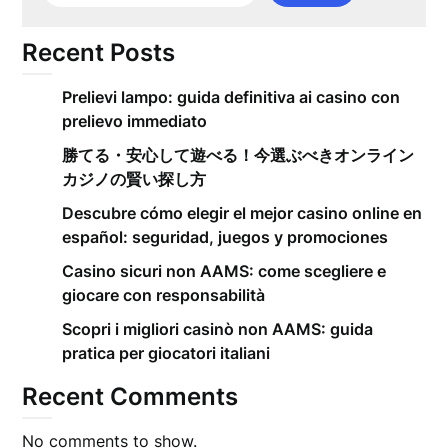
Recent Posts
Prelievi lampo: guida definitiva ai casino con
prelievo immediato
勝てる・安心して遊べる！今選ぶべきオンライン
カジノの賢い探し方
Descubre cómo elegir el mejor casino online en
español: seguridad, juegos y promociones
Casino sicuri non AAMS: come scegliere e
giocare con responsabilità
Scopri i migliori casinò non AAMS: guida
pratica per giocatori italiani
Recent Comments
No comments to show.