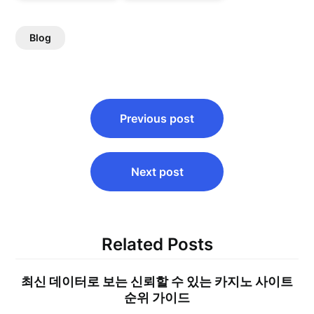
Blog
Post
Previous post
navigation
Next post
Related Posts
최신 데이터로 보는 신뢰할 수 있는 카지노 사이트
순위 가이드