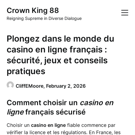
Skip
Crown King 88
to
content
Reigning Supreme in Diverse Dialogue
Plongez dans le monde du
casino en ligne français
:
sécurité, jeux et conseils
pratiques
CliffEMoore,
February 2, 2026
Comment choisir un
casino en
ligne
français sécurisé
Choisir un
casino en ligne
fiable commence par
vérifier la licence et les régulations. En France, les