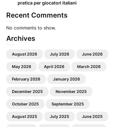
pratica per giocatori italiani
Recent Comments
No comments to show.
Archives
August 2026
July 2026
June 2026
May 2026
April 2026
March 2026
February 2026
January 2026
December 2025
November 2025
October 2025
September 2025
August 2025
July 2025
June 2025