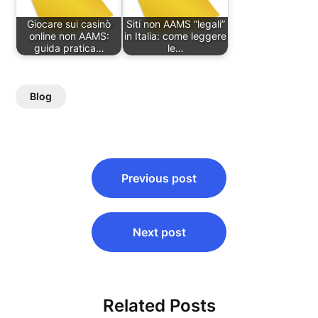
Giocare sui casinò
Siti non AAMS “legali”
online non AAMS:
in Italia: come leggere
guida pratica…
le…
Blog
Post
Previous post
navigation
Next post
Related Posts