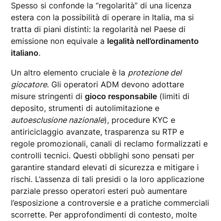
Spesso si confonde la “regolarità” di una licenza
estera con la possibilità di operare in Italia, ma si
tratta di piani distinti: la regolarità nel Paese di
emissione non equivale a
legalità nell’ordinamento
italiano
.
Un altro elemento cruciale è la
protezione del
giocatore
. Gli operatori ADM devono adottare
misure stringenti di
gioco responsabile
(limiti di
deposito, strumenti di autolimitazione e
autoesclusione nazionale
), procedure KYC e
antiriciclaggio avanzate, trasparenza su RTP e
regole promozionali, canali di reclamo formalizzati e
controlli tecnici. Questi obblighi sono pensati per
garantire standard elevati di sicurezza e mitigare i
rischi. L’assenza di tali presidi o la loro applicazione
parziale presso operatori esteri può aumentare
l’esposizione a controversie e a pratiche commerciali
scorrette. Per approfondimenti di contesto, molte