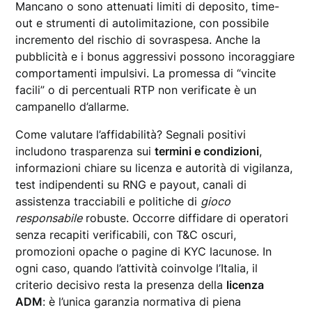
Mancano o sono attenuati limiti di deposito, time-
out e strumenti di autolimitazione, con possibile
incremento del rischio di sovraspesa. Anche la
pubblicità e i bonus aggressivi possono incoraggiare
comportamenti impulsivi. La promessa di “vincite
facili” o di percentuali RTP non verificate è un
campanello d’allarme.
Come valutare l’affidabilità? Segnali positivi
includono trasparenza sui
termini e condizioni
,
informazioni chiare su licenza e autorità di vigilanza,
test indipendenti su RNG e payout, canali di
assistenza tracciabili e politiche di
gioco
responsabile
robuste. Occorre diffidare di operatori
senza recapiti verificabili, con T&C oscuri,
promozioni opache o pagine di KYC lacunose. In
ogni caso, quando l’attività coinvolge l’Italia, il
criterio decisivo resta la presenza della
licenza
ADM
: è l’unica garanzia normativa di piena