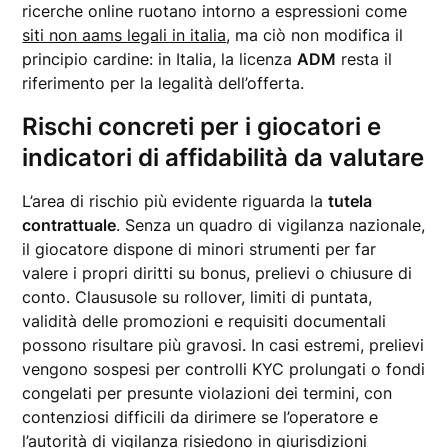
ricerche online ruotano intorno a espressioni come
siti non aams legali in italia
, ma ciò non modifica il
principio cardine: in Italia, la licenza
ADM
resta il
riferimento per la legalità dell’offerta.
Rischi concreti per i giocatori e
indicatori di affidabilità da valutare
L’area di rischio più evidente riguarda la
tutela
contrattuale
. Senza un quadro di vigilanza nazionale,
il giocatore dispone di minori strumenti per far
valere i propri diritti su bonus, prelievi o chiusure di
conto. Claususole su rollover, limiti di puntata,
validità delle promozioni e requisiti documentali
possono risultare più gravosi. In casi estremi, prelievi
vengono sospesi per controlli KYC prolungati o fondi
congelati per presunte violazioni dei termini, con
contenziosi difficili da dirimere se l’operatore e
l’autorità di vigilanza risiedono in giurisdizioni