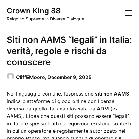
Skip
Crown King 88
to
content
Reigning Supreme in Diverse Dialogue
Siti non AAMS “legali” in Italia:
verità, regole e rischi da
conoscere
CliffEMoore,
December 9, 2025
Nel linguaggio comune, l’espressione
siti non AAMS
indica piattaforme di gioco online con licenza
diversa da quella italiana rilasciata da
ADM
(ex
AAMS). L’idea che questi siti possano essere “legali”
in Italia è spesso frutto di equivoci: esistono contesti
in cui un operatore è regolarmente autorizzato nel
proprio Paese, ma quando si parla di operare sul