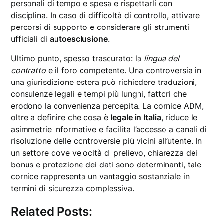
personali di tempo e spesa e rispettarli con
disciplina. In caso di difficoltà di controllo, attivare
percorsi di supporto e considerare gli strumenti
ufficiali di
autoesclusione
.
Ultimo punto, spesso trascurato: la
lingua del
contratto
e il foro competente. Una controversia in
una giurisdizione estera può richiedere traduzioni,
consulenze legali e tempi più lunghi, fattori che
erodono la convenienza percepita. La cornice ADM,
oltre a definire che cosa è
legale in Italia
, riduce le
asimmetrie informative e facilita l’accesso a canali di
risoluzione delle controversie più vicini all’utente. In
un settore dove velocità di prelievo, chiarezza dei
bonus e protezione dei dati sono determinanti, tale
cornice rappresenta un vantaggio sostanziale in
termini di sicurezza complessiva.
Related Posts: