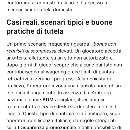
conformità al contesto italiano e di accesso a
meccanismi di tutela domestici.
Casi reali, scenari tipici e buone
pratiche di tutela
Un primo scenario frequente riguarda i
bonus con
requisiti di scommessa
elevati. Un giocatore accetta
un’offerta allettante su un sito non autorizzato e,
dopo giorni di gioco, scopre che alcune puntate non
contribuiscono al wagering o che limiti di puntata
retroattivi azzerano i progressi. Alla richiesta di
prelievo, l’operatore invoca una clausola poco chiara
e blocca il pagamento. In assenza di un’autorità
nazionale come
ADM
a vigilare, il reclamo si
frammenta tra service desk e sedi estere, con esiti
incerti. Questo tipo di controversia è mitigato, sugli
operatori con licenza italiana, da regole stringenti
sulla
trasparenza promozionale
e dalla possibilità di