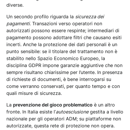
diverse.
Un secondo profilo riguarda la
sicurezza dei
pagamenti
. Transazioni verso operatori non
autorizzati possono essere respinte; intermediari di
pagamento possono adottare filtri che causano esiti
incerti. Anche la protezione dei dati personali è un
punto sensibile: se il titolare del trattamento non è
stabilito nello Spazio Economico Europeo, la
disciplina GDPR impone garanzie aggiuntive che non
sempre risultano chiarissime per l’utente. In presenza
di richieste di documenti, è bene interrogarsi su
come verranno conservati, per quanto tempo e con
quali misure di sicurezza.
La
prevenzione del gioco problematico
è un altro
fronte. In Italia esiste l’
autoesclusione
gestita a livello
nazionale per gli operatori ADM; su piattaforme non
autorizzate, questa rete di protezione non opera.