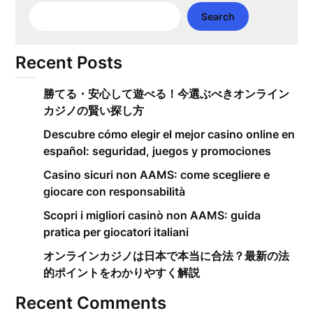
Search
Recent Posts
勝てる・安心して遊べる！今選ぶべきオンライン
カジノの賢い探し方
Descubre cómo elegir el mejor casino online en
español: seguridad, juegos y promociones
Casino sicuri non AAMS: come scegliere e
giocare con responsabilità
Scopri i migliori casinò non AAMS: guida
pratica per giocatori italiani
オンラインカジノは日本で本当に合法？最新の法
的ポイントをわかりやすく解説
Recent Comments