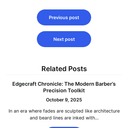
Post
Previous post
navigation
Next post
Related Posts
Edgecraft Chronicle: The Modern Barber’s
Precision Toolkit
October 9, 2025
In an era where fades are sculpted like architecture
and beard lines are inked with…