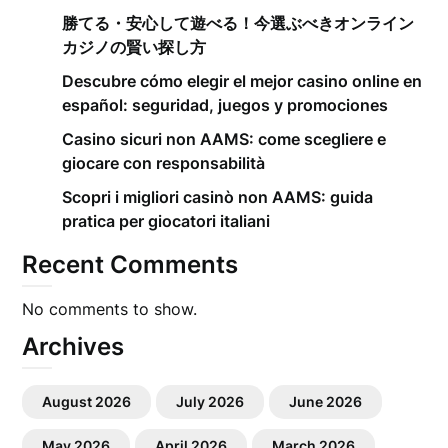
勝てる・安心して遊べる！今選ぶべきオンライン
カジノの賢い探し方
Descubre cómo elegir el mejor casino online en
español: seguridad, juegos y promociones
Casino sicuri non AAMS: come scegliere e
giocare con responsabilità
Scopri i migliori casinò non AAMS: guida
pratica per giocatori italiani
Recent Comments
No comments to show.
Archives
August 2026
July 2026
June 2026
May 2026
April 2026
March 2026