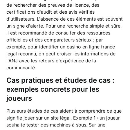
de rechercher des preuves de licence, des
certifications d'audit et des avis vérifiés
d'utilisateurs. L'absence de ces éléments est souvent
un signe d'alerte. Pour une recherche simple et sûre,
il est recommandé de consulter des ressources
officielles et des comparateurs sérieux ; par
exemple, pour identifier un
casino en ligne france
légal
reconnu, on peut croiser les informations de
l'ANJ avec les retours d'expérience de la
communauté.
Cas pratiques et études de cas :
exemples concrets pour les
joueurs
Plusieurs études de cas aident à comprendre ce que
signifie jouer sur un site légal. Exemple 1 : un joueur
souhaite tester des machines à sous. Sur une