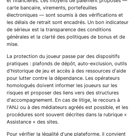
et financières. Les moyens de paiement proposés —
carte bancaire, virements, portefeuilles
électroniques — sont soumis à des vérifications et
les délais de retrait sont encadrés. Un bon indicateur
de sérieux est la transparence des conditions
générales et la clarté des politiques de bonus et de
mise.
La protection du joueur passe par des dispositifs
pratiques : plafonds de dépôt, auto-exclusion, outils
d'historique de jeu et accès à des ressources d'aide
pour lutter contre la dépendance. Les opérateurs
homologués doivent informer les joueurs sur les
risques et proposer des liens vers des structures
d'accompagnement. En cas de litige, le recours à
l'ANJ ou à des médiateurs agréés est possible, et les
procédures sont souvent décrites dans la rubrique «
Assistance » des sites.
Pour vérifier la légalité d'une plateforme, il convient