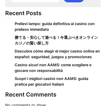
Recent Posts
Prelievi lampo: guida definitiva ai casino con
prelievo immediato
勝てる・安心して遊べる！今選ぶべきオンライン
カジノの賢い探し方
Descubre cómo elegir el mejor casino online en
español: seguridad, juegos y promociones
Casino sicuri non AAMS: come scegliere e
giocare con responsabilità
Scopri i migliori casinò non AAMS: guida
pratica per giocatori italiani
Recent Comments
No comments to show.