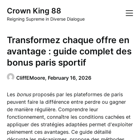
Skip
Crown King 88
to
content
Reigning Supreme in Diverse Dialogue
Transformez chaque offre en
avantage : guide complet des
bonus paris sportif
CliffEMoore,
February 16, 2026
Les
bonus
proposés par les plateformes de paris
peuvent faire la différence entre perdre ou gagner
de manière régulière. Comprendre leur
fonctionnement, connaître les conditions cachées et
appliquer des stratégies adaptées permet d'exploiter
pleinement ces avantages. Ce guide détaillé
décrypte les mécanismes, propose des méthodes