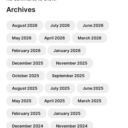
Archives
August 2026
July 2026
June 2026
May 2026
April 2026
March 2026
February 2026
January 2026
December 2025
November 2025
October 2025
September 2025
August 2025
July 2025
June 2025
May 2025
April 2025
March 2025
February 2025
January 2025
December 2024
November 2024