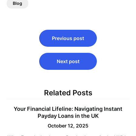
Blog
Post
Previous post
navigation
Next post
Related Posts
Your Financial Lifeline: Navigating Instant
Payday Loans in the UK
October 12, 2025