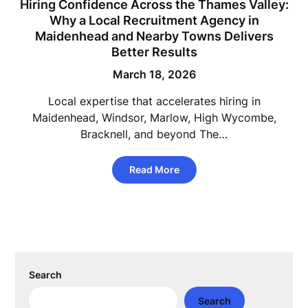
Hiring Confidence Across the Thames Valley:
Why a Local Recruitment Agency in
Maidenhead and Nearby Towns Delivers
Better Results
March 18, 2026
Local expertise that accelerates hiring in
Maidenhead, Windsor, Marlow, High Wycombe,
Bracknell, and beyond The…
Read More
Search
Search