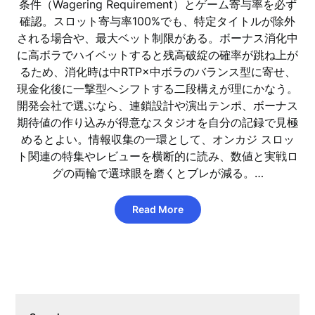
条件（Wagering Requirement）とゲーム寄与率を必ず
確認。スロット寄与率100%でも、特定タイトルが除外
される場合や、最大ベット制限がある。ボーナス消化中
に高ボラでハイベットすると残高破綻の確率が跳ね上が
るため、消化時は中RTP×中ボラのバランス型に寄せ、
現金化後に一撃型へシフトする二段構えが理にかなう。
開発会社で選ぶなら、連鎖設計や演出テンポ、ボーナス
期待値の作り込みが得意なスタジオを自分の記録で見極
めるとよい。情報収集の一環として、オンカジ スロッ
ト関連の特集やレビューを横断的に読み、数値と実戦ロ
グの両輪で選球眼を磨くとブレが減る。…
Read More