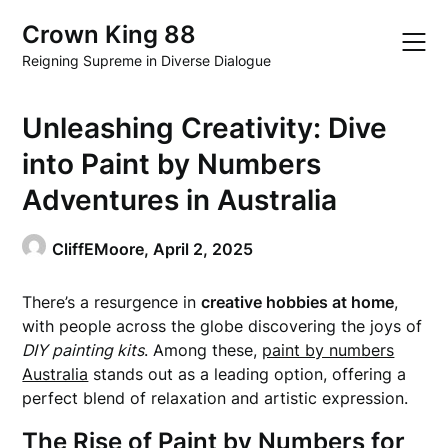
Skip
Crown King 88
to
content
Reigning Supreme in Diverse Dialogue
Unleashing Creativity: Dive
into Paint by Numbers
Adventures in Australia
CliffEMoore,
April 2, 2025
There’s a resurgence in
creative hobbies at home
,
with people across the globe discovering the joys of
DIY painting kits
. Among these,
paint by numbers
Australia
stands out as a leading option, offering a
perfect blend of relaxation and artistic expression.
The Rise of Paint by Numbers for