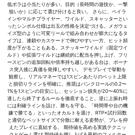
低ボラは小当たりが多い。目的（長時間の遊技か、一撃
狙いか）に応じて選び分けると良い。 さらに、ペイラ
インやマルチプライヤー、ワイルド、スキャッターとい
ったシンボル仕様は出玉の性格を決定づける。メガウェ
イズ型のように可変リールで組み合わせが膨大になるタ
イプは、連鎖やカスケードで伸びやすい一方、ヒット頻
度が下がることもある。ステッキーワイルド（固定ワイ
ルド）や拡張ワイルドは継続的に配当を押し上げ、フリ
ースピンの追加回転や倍率持ち越しがある台は、ボーナ
ス突入後に真価を発揮しやすい。 デモプレイで挙動を
観察し、リアルマネーでは1スピンあたりのベット上限
と損切りラインを明確に。推奨はバンクロールの0.2〜
1%を1スピンの目安にし、セッション損失が20〜40%に
達したら終了するルールを徹底すること。逆に上振れ時
には利確ラインを設け、勝ちを守る。「時間帯や台の機
嫌で勝てる」といったオカルトを退け、RTP×試行回数
と適切なベットサイズで分散に耐える姿勢が、ブレを抑
えたプレイに直結する。 期待値を高める実践テクニッ
クとゲーム選び 期待値を押し上げる最初のフィルター