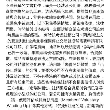
不是簡單的文書動作，而是一項涉及公司法、稅務條例與
商業判斷的綜合工程。透過系統化規劃、提前盤點資產負
債與合規缺口，能夠有效縮短處理時間、降低潛在罰款，
並避免事後追討。以下聚焦香港情境，從策略依據、法律
門檻、時間軸與成本結構，全面拆解企業在考慮公司註銷
時應該掌握的要點。 何時該考慮註銷公司？商業與法規
的雙重判斷 企業並非僅因停止交易就必然需要申請有限
公司註銷。在策略層面，通常出現幾類情境：試驗性業務
已告一段落、集團結構優化需要精簡持股層級、合資解
散、或品牌重整導致法人主體冗餘。在法規層面，香港的
公司註銷屬於簡化程序，適用於「未曾開始營業」或「已
停止營業」的公司，並要求公司不存在未清償的債務、未
涉及法律訴訟、不持有香港的不動產或其他未處置資產，
且所有股東同意。這些條件確保註銷不會損害債權人與第
三方權益。 與清盤相比，註銷更適合資產與負債已妥善
處理的小型或休眠公司。若公司擁有大量資產、負債或爭
議，便應評估成員自願清盤（Members’ Voluntary
Winding Up）等其他方式。特別要注意的是，註銷前的