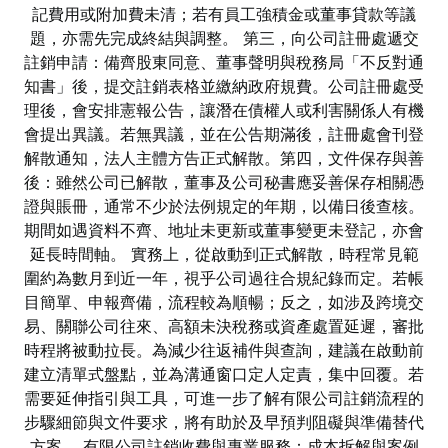
記費用或附加費未清；若有員工強積金或董事貸款等議
題，亦需先完成終結與調整。 第三，向公司註冊處遞交
註銷申請：備齊股東同意、董事聲明與稅務局「不反對通
知書」後，提交註銷表格並繳納政府規費。公司註冊處受
理後，會安排憲報公告，讓潛在債權人或利害關係人有機
會提出異議。若無異議，並在公告期滿後，註冊處會刊登
解散通知，法人主體方告正式解散。第四，文件保存與善
後：雖然公司已解散，董事及公司秘書應妥善保存相關憑
證與賬冊，通常不少於法例規定的年期，以備日後查核。
期間如遇資料不齊、地址未更新或董事變更未登記，亦會
延長時間軸。 實務上，從啟動到正式解散，時程常見範
圍約為數月到近一年，視乎公司過往合規紀錄而定。若帳
目簡單、申報齊備，流程較為順暢；反之，如涉及跨境交
易、關聯公司往來、高額未決稅務或資產處置延遲，審批
時程將被動拉長。為減少往返補件與查詢，建議在啟動前
建立清單式盤點，並為溝通窗口定人定責，集中回覆。若
需要延伸指引與工具，可進一步了解有限公司註銷流程的
步驟細節與文件要求，將有助於及早預判阻礙與準備替代
方案。 有限公司註銷收費與專業服務：成本拆解與案例