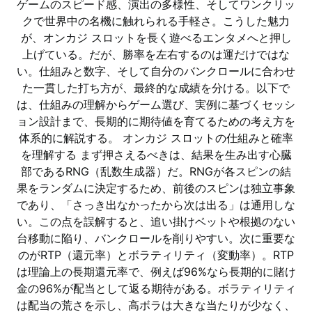
ゲームのスピード感、演出の多様性、そしてワンクリッ
クで世界中の名機に触れられる手軽さ。こうした魅力
が、オンカジ スロットを長く遊べるエンタメへと押し
上げている。だが、勝率を左右するのは運だけではな
い。仕組みと数字、そして自分のバンクロールに合わせ
た一貫した打ち方が、最終的な成績を分ける。以下で
は、仕組みの理解からゲーム選び、実例に基づくセッシ
ョン設計まで、長期的に期待値を育てるための考え方を
体系的に解説する。 オンカジ スロットの仕組みと確率
を理解する まず押さえるべきは、結果を生み出す心臓
部であるRNG（乱数生成器）だ。RNGが各スピンの結
果をランダムに決定するため、前後のスピンは独立事象
であり、「さっき出なかったから次は出る」は通用しな
い。この点を誤解すると、追い掛けベットや根拠のない
台移動に陥り、バンクロールを削りやすい。次に重要な
のがRTP（還元率）とボラティリティ（変動率）。RTP
は理論上の長期還元率で、例えば96%なら長期的に賭け
金の96%が配当として返る期待がある。ボラティリティ
は配当の荒さを示し、高ボラは大きな当たりが少なく、