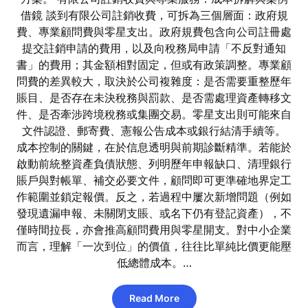
借鏡 談到有限公司註銷收費，可拆為三個層面：政府規
費、專業顧問費與零星支出。政府規費包含向公司註冊處
提交註銷申請的費用，以及向稅務局申請「不反對通知
書」的費用；其金額相對固定，但或有政策調整。專業顧
問費的差異較大，取決於公司複雜度：是否需要重整歷年
賬目、是否存在未決稅務與罰款、是否需處理資產轉移文
件、是否牽涉跨境稅務或集團交易。零星支出則可能來自
文件認證、郵寄費、憲報公告成本或銀行結清手續等。
成本控制的關鍵，在於信息透明與前期診斷精準。若能於
啟動前統整資產負債狀態、列明歷年申報缺口、清理銀行
賬戶與對帳單、補交必要文件，顧問即可更準確地界定工
作範圍並鎖定報價。反之，若過程中屢次新增問題（例如
發現遺漏申報、未關閉支賬、或名下仍有登記資產），不
僅時間拉長，亦會推高顧問費用與零星開支。對中小企業
而言，理解「一次到位」的價值，往往比單純比價更能壓
低總體成本。…
Read More