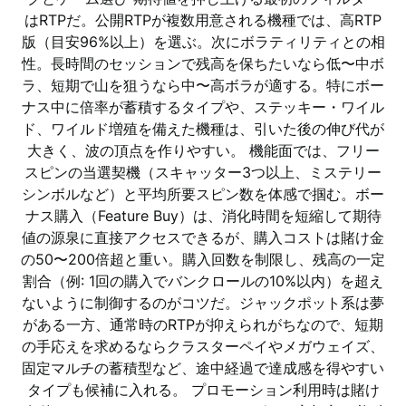
はRTPだ。公開RTPが複数用意される機種では、高RTP
版（目安96%以上）を選ぶ。次にボラティリティとの相
性。長時間のセッションで残高を保ちたいなら低〜中ボ
ラ、短期で山を狙うなら中〜高ボラが適する。特にボー
ナス中に倍率が蓄積するタイプや、ステッキー・ワイル
ド、ワイルド増殖を備えた機種は、引いた後の伸び代が
大きく、波の頂点を作りやすい。 機能面では、フリー
スピンの当選契機（スキャッター3つ以上、ミステリー
シンボルなど）と平均所要スピン数を体感で掴む。ボー
ナス購入（Feature Buy）は、消化時間を短縮して期待
値の源泉に直接アクセスできるが、購入コストは賭け金
の50〜200倍超と重い。購入回数を制限し、残高の一定
割合（例: 1回の購入でバンクロールの10%以内）を超え
ないように制御するのがコツだ。ジャックポット系は夢
がある一方、通常時のRTPが抑えられがちなので、短期
の手応えを求めるならクラスターペイやメガウェイズ、
固定マルチの蓄積型など、途中経過で達成感を得やすい
タイプも候補に入れる。 プロモーション利用時は賭け