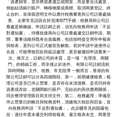
「資產歸零」並非將資產遺忘或閒置，而是要合法處置，
例如結清銀行賬戶、轉移物業或商標、取消商業登記、終
止合約，並保留證明文件以應付稅務審查與公司註冊處抽
查。 企業常見誤區在於混淆部門手續：稅務局與公司註
冊處是兩條線。申請註銷之前，須先向稅務局申請「不反
對通知書」，待獲批後再向公司註冊處遞交註銷申請。期
間，董事須維持既有合規義務，包括按時提交周年申報表
與稅表，直到公司正式被宣告解散。若於申請中途便停止
合規，可能導致罰款與延誤處理，甚至被撤回申請重來一
次。換言之，註銷公司的本質，是一場「先理清、再關
門」的精細工程，而非僅止於送件。 有限公司註銷流程
與時間軸：文件、稅務、常見阻滯 一般而言，香港的有
限公司註銷可以分為四個階段。第一，前期健康檢查：梳
理公司是否已停止營業、是否存在未清債務、是否仍持有
資產或存款，並關閉銀行賬戶、完結合約與供應商關係，
同步整理管理賬目與支持文件。第二，稅務處理：準備至
停止營業日的帳目與稅務資料，清繳拖欠稅款與罰金，並
向稅務局申請「不反對通知書」。此步驟常見的阻礙包
括：過往年度未遞交利得稅報表、雇主報表未交、商業登